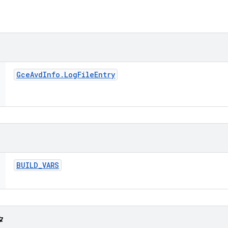
Gce
Avd
Info
.
Log
File
Entry
BUILD
_
VARS
タ