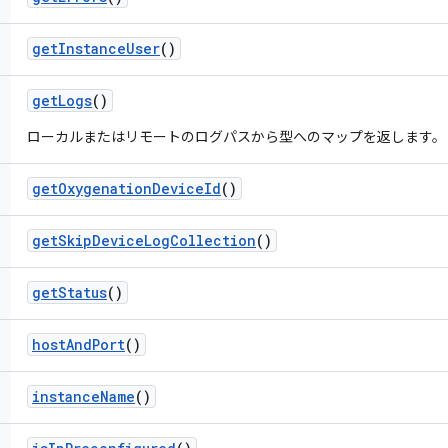
get
Instance
User
()
get
Logs
()
ローカルまたはリモートのログパスから型へのマップを返します。
get
Oxygenation
Device
Id
()
get
Skip
Device
Log
Collection
()
get
Status
()
host
And
Port
()
instance
Name
()