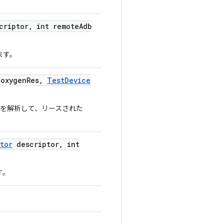
criptor
,
int remote
Adb
ます。
oxygen
Res
,
Test
Device
出力を解析して、リースされた
tor
descriptor
,
int
す。