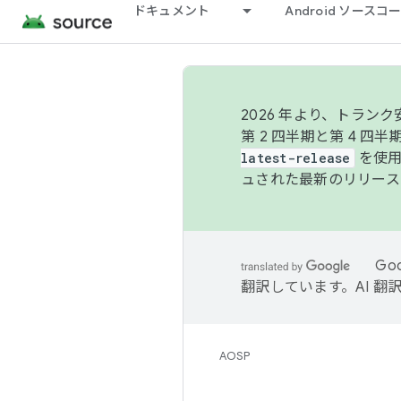
ドキュメント
Android ソース
2026 年より、トラ
第 2 四半期と第 4 四
latest-release
を使用
ュされた最新のリリース
Go
翻訳しています。AI 
AOSP