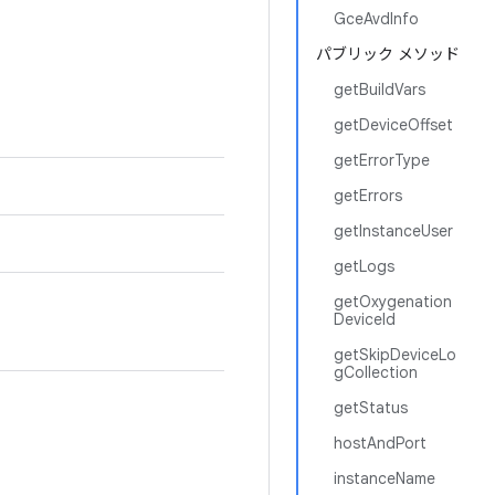
GceAvdInfo
パブリック メソッド
getBuildVars
getDeviceOffset
getErrorType
getErrors
getInstanceUser
getLogs
getOxygenation
DeviceId
getSkipDeviceLo
gCollection
getStatus
hostAndPort
instanceName