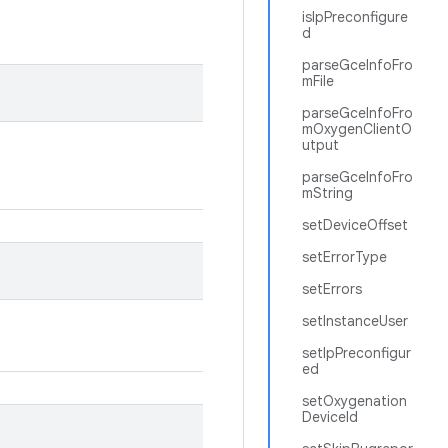
isIpPreconfigure
d
parseGceInfoFro
mFile
parseGceInfoFro
mOxygenClientO
utput
parseGceInfoFro
mString
setDeviceOffset
setErrorType
setErrors
setInstanceUser
setIpPreconfigur
ed
setOxygenation
DeviceId