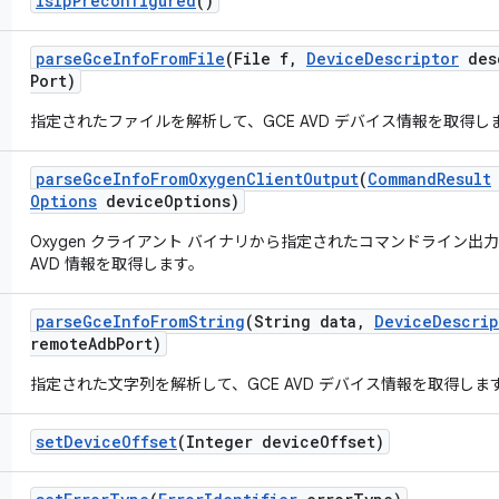
is
Ip
Preconfigured
()
parse
Gce
Info
From
File
(File f
,
Device
Descriptor
des
Port)
指定されたファイルを解析して、GCE AVD デバイス情報を取得し
parse
Gce
Info
From
Oxygen
Client
Output
(
Command
Result
Options
device
Options)
Oxygen クライアント バイナリから指定されたコマンドライン
AVD 情報を取得します。
parse
Gce
Info
From
String
(String data
,
Device
Descrip
remote
Adb
Port)
指定された文字列を解析して、GCE AVD デバイス情報を取得しま
set
Device
Offset
(Integer device
Offset)