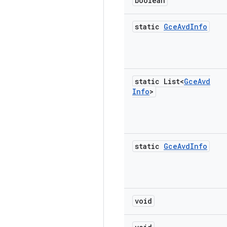
boolean
static
Gce
Avd
Info
static List<
Gce
Avd
Info
>
static
Gce
Avd
Info
void