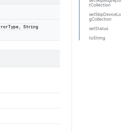
setSkipBugrepor
tCollection
setSkipDeviceLo
gCollection
ror
Type
,
String
setStatus
toString