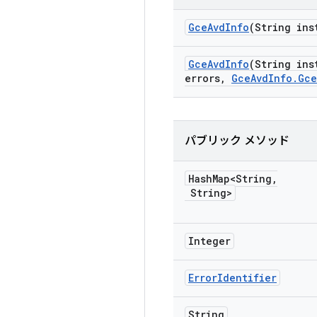
Gce
Avd
Info
(String ins
Gce
Avd
Info
(String ins
errors
,
Gce
Avd
Info
.
Gce
パブリック メソッド
Hash
Map<String
,
String>
Integer
Error
Identifier
String