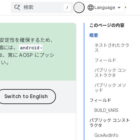
/
このページの内容
概要
の安定性を確保するため、
ネストされたクラ
投稿には、
android-
ス
、常に AOSP にプッシ
フィールド
さい。
パブリック コン
ストラクタ
パブリック メソ
ッド
フィールド
BUILD_VARS
パブリック コンスト
ラクタ
GceAvdInfo