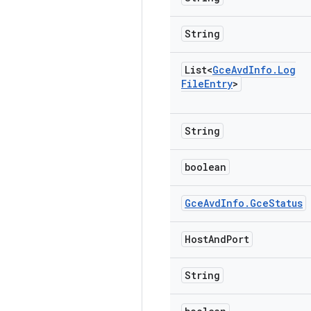
String
List<
Gce
Avd
Info
.
Log
File
Entry
>
String
boolean
Gce
Avd
Info
.
Gce
Status
Host
And
Port
String