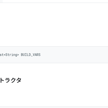
st<String> BUILD_VARS
トラクタ