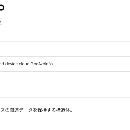
o
o
ed.device.cloud.GceAvdInfo
スタンスの関連データを保持する構造体。