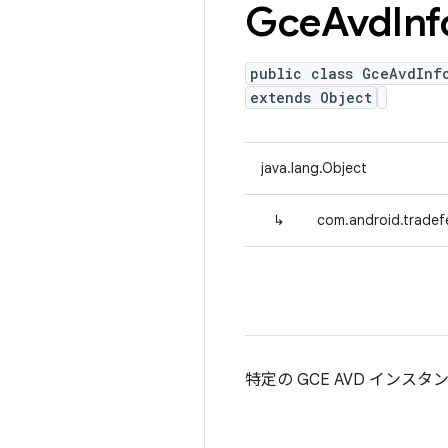
Gce
Avd
Inf
public class GceAvdInf
extends Object
java.lang.Object
↳
com.android.tradef
特定の GCE AVD イン