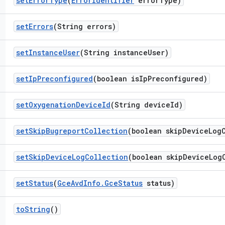
set
Error
Type
(
Error
Identifier
error
Type)
set
Errors
(String errors)
set
Instance
User
(String instance
User)
set
Ip
Preconfigured
(boolean is
Ip
Preconfigured)
set
Oxygenation
Device
Id
(String device
Id)
set
Skip
Bugreport
Collection
(boolean skip
Device
Log
set
Skip
Device
Log
Collection
(boolean skip
Device
Log
set
Status
(
Gce
Avd
Info
.
Gce
Status
status)
to
String
()