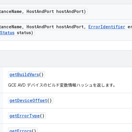
tance
Name
,
Host
And
Port host
And
Port)
tance
Name
,
Host
And
Port host
And
Port
,
Error
Identifier
er
Status
status)
get
Build
Vars
()
GCE AVD デバイスのビルド変数情報ハッシュを返します。
get
Device
Offset
()
get
Error
Type
()
get
Errors
()