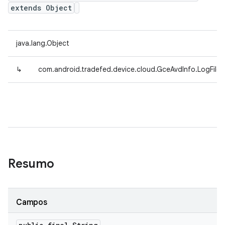
extends Object
java.lang.Object
↳
com.android.tradefed.device.cloud.GceAvdInfo.LogFileE
Resumo
Campos