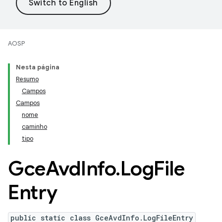
AOSP
Nesta página
Resumo
Campos
Campos
nome
caminho
tipo
Gce
Avd
Info
.
Log
File
Entry
public static class GceAvdInfo.LogFileEntry