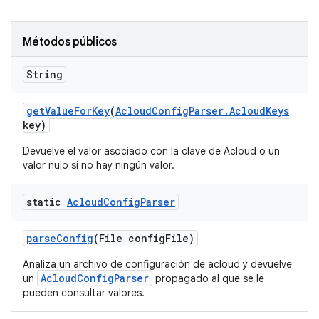
Métodos públicos
String
get
Value
For
Key
(
Acloud
Config
Parser
.
Acloud
Keys
key)
Devuelve el valor asociado con la clave de Acloud o un
valor nulo si no hay ningún valor.
static
Acloud
Config
Parser
parse
Config
(File config
File)
Analiza un archivo de configuración de acloud y devuelve
AcloudConfigParser
un
propagado al que se le
pueden consultar valores.