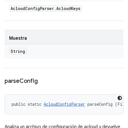
Acloud
Config
Parser
.
Acloud
Keys
Muestra
String
parse
Config
public static 
AcloudConfigParser
 parseConfig (File
Analiza un archivo de configuración de acloud y devuelve