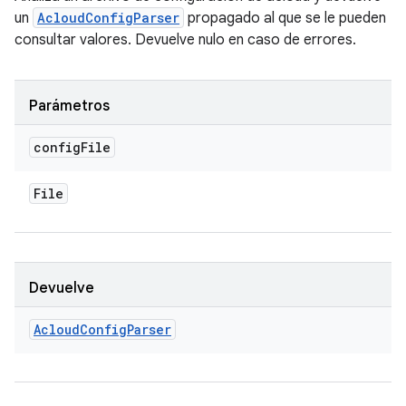
un
AcloudConfigParser
propagado al que se le pueden
consultar valores. Devuelve nulo en caso de errores.
Parámetros
config
File
File
Devuelve
Acloud
Config
Parser