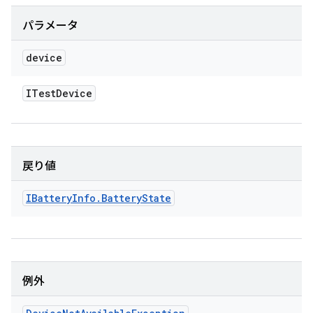
パラメータ
device
ITest
Device
戻り値
IBattery
Info
.
Battery
State
例外