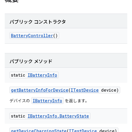
パブリック コンストラクタ
Battery
Controller
()
パブリック メソッド
static
IBattery
Info
get
Battery
Info
For
Device
(
ITest
Device
device)
IBatteryInfo
デバイスの
を返します。
static
IBattery
Info
.
Battery
State
get
Device
Charging
State
(
ITest
Device
device)