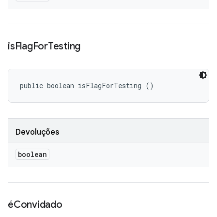
is
Flag
For
Testing
public boolean isFlagForTesting ()
Devoluções
boolean
éConvidado