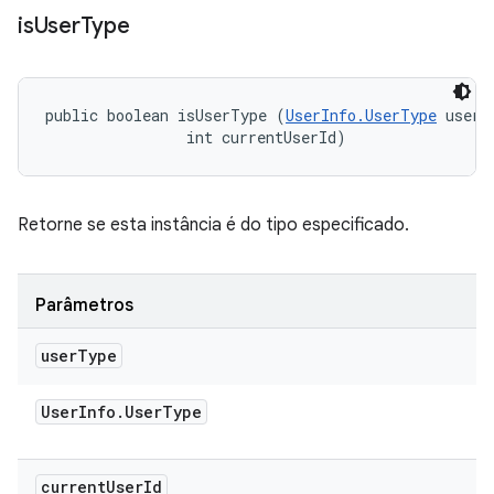
is
User
Type
public boolean isUserType (
UserInfo.UserType
 userTy
                int currentUserId)
Retorne se esta instância é do tipo especificado.
Parâmetros
user
Type
User
Info
.
User
Type
current
User
Id