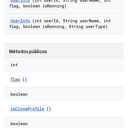
User
Info
(int user
Id
,
String user
Name
,
int
flag
,
boolean is
Running)
User
Info
(int user
Id
,
String user
Name
,
int
flag
,
boolean is
Running
,
String user
Type)
Métodos públicos
int
flag
()
boolean
is
Clone
Profile
()
boolean