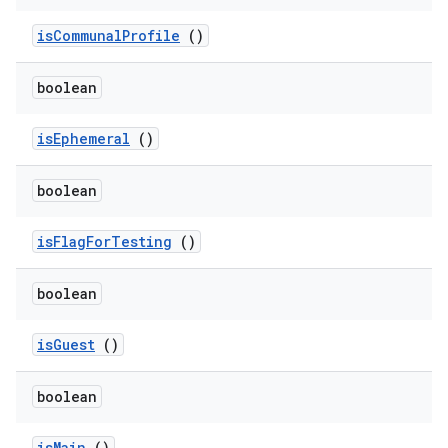
is
Communal
Profile
()
boolean
is
Ephemeral
()
boolean
is
Flag
For
Testing
()
boolean
is
Guest
()
boolean
is
Main
()