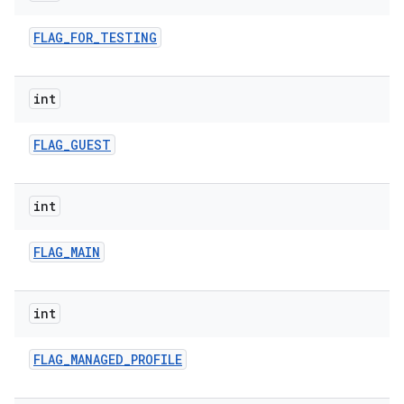
FLAG
_
FOR
_
TESTING
int
FLAG
_
GUEST
int
FLAG
_
MAIN
int
FLAG
_
MANAGED
_
PROFILE