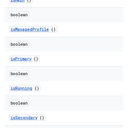
boolean
is
Managed
Profile
()
boolean
is
Primary
()
boolean
is
Running
()
boolean
is
Secondary
()