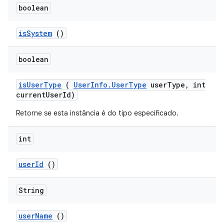
boolean
is
System
()
boolean
is
User
Type
(
User
Info
.
User
Type
user
Type
,
int
current
User
Id)
Retorne se esta instância é do tipo especificado.
int
user
Id
()
String
user
Name
()