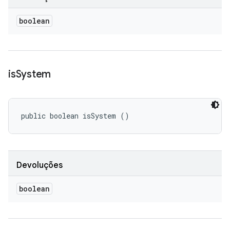
boolean
is
System
public boolean isSystem ()
Devoluções
boolean