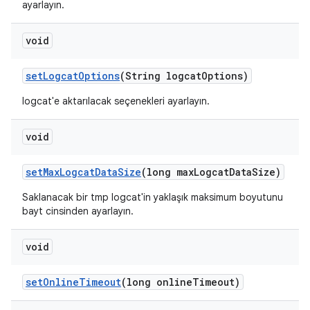
ayarlayın.
void
set
Logcat
Options
(String logcat
Options)
logcat'e aktarılacak seçenekleri ayarlayın.
void
set
Max
Logcat
Data
Size
(long max
Logcat
Data
Size)
Saklanacak bir tmp logcat'in yaklaşık maksimum boyutunu
bayt cinsinden ayarlayın.
void
set
Online
Timeout
(long online
Timeout)