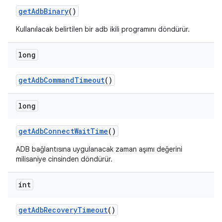
get
Adb
Binary
()
Kullanılacak belirtilen bir adb ikili programını döndürür.
long
get
Adb
Command
Timeout
()
long
get
Adb
Connect
Wait
Time
()
ADB bağlantısına uygulanacak zaman aşımı değerini
milisaniye cinsinden döndürür.
int
get
Adb
Recovery
Timeout
()