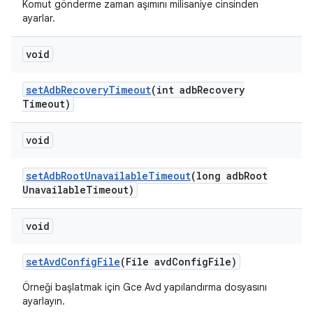
Komut gönderme zaman aşımını milisaniye cinsinden
ayarlar.
void
set
Adb
Recovery
Timeout
(int adb
Recovery
Timeout)
void
set
Adb
Root
Unavailable
Timeout
(long adb
Root
Unavailable
Timeout)
void
set
Avd
Config
File
(File avd
Config
File)
Örneği başlatmak için Gce Avd yapılandırma dosyasını
ayarlayın.