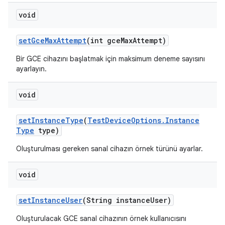
void
set
Gce
Max
Attempt
(int gce
Max
Attempt)
Bir GCE cihazını başlatmak için maksimum deneme sayısını
ayarlayın.
void
set
Instance
Type
(
Test
Device
Options
.
Instance
Type
type)
Oluşturulması gereken sanal cihazın örnek türünü ayarlar.
void
set
Instance
User
(String instance
User)
Oluşturulacak GCE sanal cihazının örnek kullanıcısını