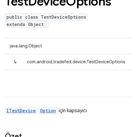
Test
Device
Options
public class TestDeviceOptions
extends Object
java.lang.Object
↳
com.android.tradefed.device.TestDeviceOptions
ITestDevice
Option
için kapsayıcı
Özet