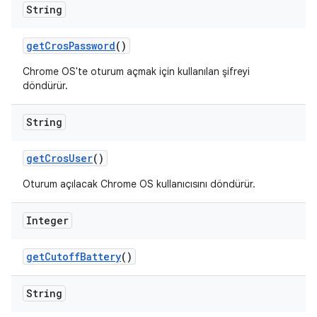
String
get
Cros
Password
()
Chrome OS'te oturum açmak için kullanılan şifreyi
döndürür.
String
get
Cros
User
()
Oturum açılacak Chrome OS kullanıcısını döndürür.
Integer
get
Cutoff
Battery
()
String