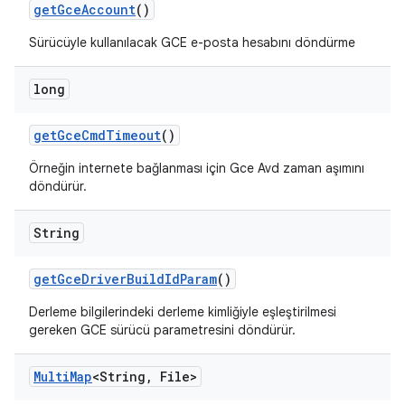
get
Gce
Account
()
Sürücüyle kullanılacak GCE e-posta hesabını döndürme
long
get
Gce
Cmd
Timeout
()
Örneğin internete bağlanması için Gce Avd zaman aşımını
döndürür.
String
get
Gce
Driver
Build
Id
Param
()
Derleme bilgilerindeki derleme kimliğiyle eşleştirilmesi
gereken GCE sürücü parametresini döndürür.
Multi
Map
<String
,
File>