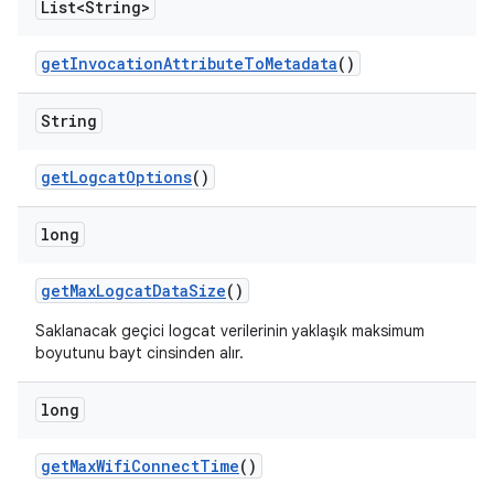
List<String>
get
Invocation
Attribute
To
Metadata
()
String
get
Logcat
Options
()
long
get
Max
Logcat
Data
Size
()
Saklanacak geçici logcat verilerinin yaklaşık maksimum
boyutunu bayt cinsinden alır.
long
get
Max
Wifi
Connect
Time
()