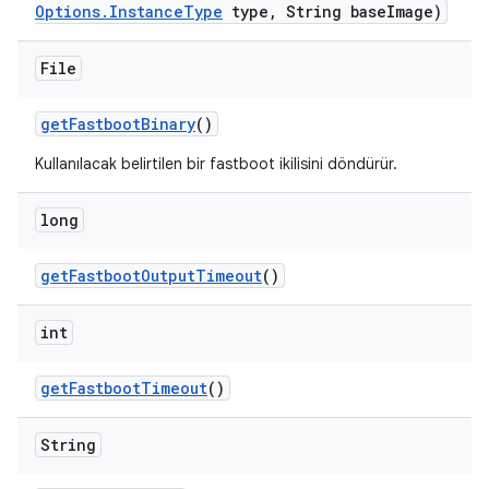
Options
.
Instance
Type
type
,
String base
Image)
File
get
Fastboot
Binary
()
Kullanılacak belirtilen bir fastboot ikilisini döndürür.
long
get
Fastboot
Output
Timeout
()
int
get
Fastboot
Timeout
()
String