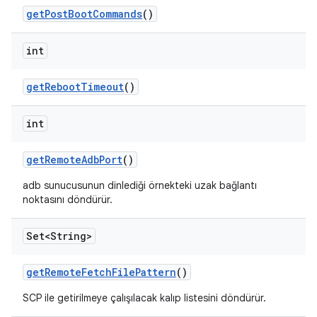
get
Post
Boot
Commands
()
int
get
Reboot
Timeout
()
int
get
Remote
Adb
Port
()
adb sunucusunun dinlediği örnekteki uzak bağlantı
noktasını döndürür.
Set<String>
get
Remote
Fetch
File
Pattern
()
SCP ile getirilmeye çalışılacak kalıp listesini döndürür.