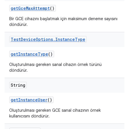
get
Gce
Max
Attempt
()
Bir GCE cihazını başlatmak için maksimum deneme sayısını
döndürür.
Test
Device
Options
.
Instance
Type
get
Instance
Type
()
Oluşturulması gereken sanal cihazın örnek türünü
döndürür.
String
get
Instance
User
()
Oluşturulması gereken GCE sanal cihazının örnek
kullanıcısını döndürür.