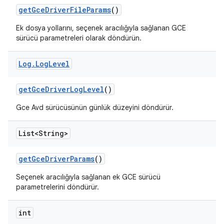
get
Gce
Driver
File
Params
()
Ek dosya yollarını, seçenek aracılığıyla sağlanan GCE
sürücü parametreleri olarak döndürün.
Log
.
Log
Level
get
Gce
Driver
Log
Level
()
Gce Avd sürücüsünün günlük düzeyini döndürür.
List<String>
get
Gce
Driver
Params
()
Seçenek aracılığıyla sağlanan ek GCE sürücü
parametrelerini döndürür.
int