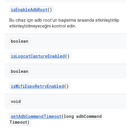
is
Enable
Adb
Root
()
Bu cihaz için adb root'un başlatma sırasında etkinleştirilip
etkinleştirilmeyeceğini kontrol edin.
boolean
is
Logcat
Capture
Enabled
()
boolean
is
Wifi
Expo
Retry
Enabled
()
void
set
Adb
Command
Timeout
(long adb
Command
Timeout)