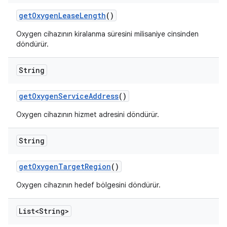
get
Oxygen
Lease
Length
()
Oxygen cihazının kiralanma süresini milisaniye cinsinden
döndürür.
String
get
Oxygen
Service
Address
()
Oxygen cihazının hizmet adresini döndürür.
String
get
Oxygen
Target
Region
()
Oxygen cihazının hedef bölgesini döndürür.
List<String>