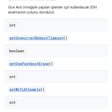
Gce Avd örneğiyle yapılan işlemler için kullanılacak SSH
anahtarının yolunu döndürür.
int
get
Unencrypt
Reboot
Timeout
()
boolean
get
Use
Fastboot
Erase
()
int
get
Wifi
Attempts
()
int