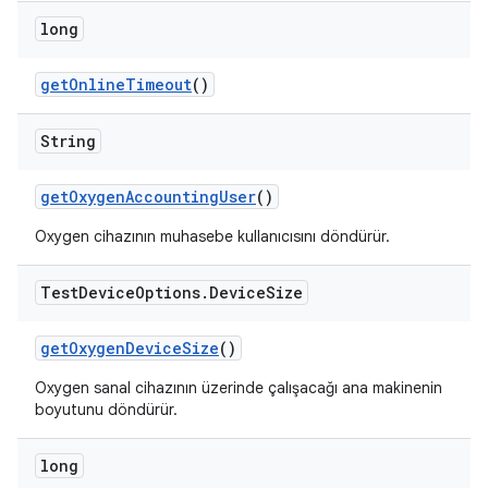
long
get
Online
Timeout
()
String
get
Oxygen
Accounting
User
()
Oxygen cihazının muhasebe kullanıcısını döndürür.
Test
Device
Options
.
Device
Size
get
Oxygen
Device
Size
()
Oxygen sanal cihazının üzerinde çalışacağı ana makinenin
boyutunu döndürür.
long