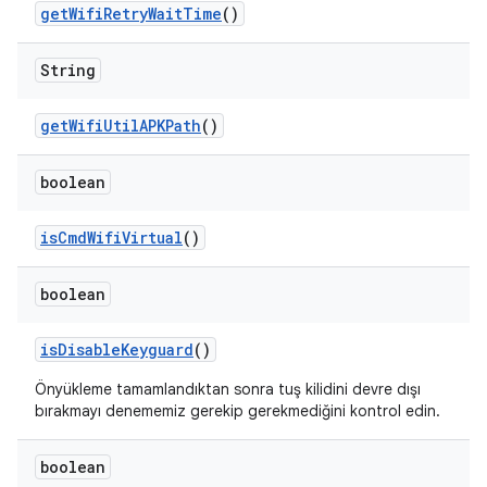
get
Wifi
Retry
Wait
Time
()
String
get
Wifi
Util
APKPath
()
boolean
is
Cmd
Wifi
Virtual
()
boolean
is
Disable
Keyguard
()
Önyükleme tamamlandıktan sonra tuş kilidini devre dışı
bırakmayı denememiz gerekip gerekmediğini kontrol edin.
boolean