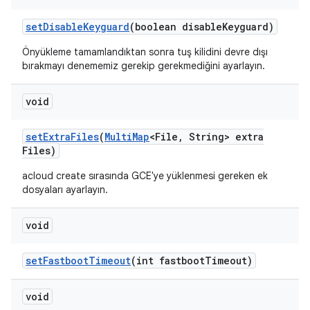
set
Disable
Keyguard
(boolean disable
Keyguard)
Önyükleme tamamlandıktan sonra tuş kilidini devre dışı
bırakmayı denememiz gerekip gerekmediğini ayarlayın.
void
set
Extra
Files
(
Multi
Map
<File
,
String> extra
Files)
acloud create sırasında GCE'ye yüklenmesi gereken ek
dosyaları ayarlayın.
void
set
Fastboot
Timeout
(int fastboot
Timeout)
void