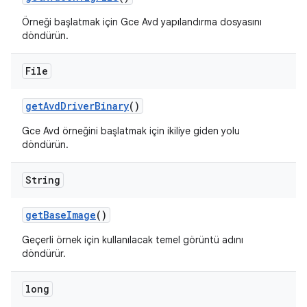
Örneği başlatmak için Gce Avd yapılandırma dosyasını
döndürün.
File
get
Avd
Driver
Binary
()
Gce Avd örneğini başlatmak için ikiliye giden yolu
döndürün.
String
get
Base
Image
()
Geçerli örnek için kullanılacak temel görüntü adını
döndürür.
long