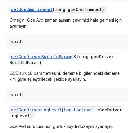
set
Gce
Cmd
Timeout
(long gce
Cmd
Timeout)
Örneğin, Gce Avd zaman aşımını çevrimiçi hale gelmesi için
ayarlayın.
void
set
Gce
Driver
Build
Id
Param
(String gce
Driver
Build
Id
Param)
GCE sürücü parametresini, derleme bilgilerindeki derleme
kimliğiyle eşleştirilecek şekilde ayarlayın.
void
set
Gce
Driver
Log
Level
(
Log
.
Log
Level
m
Gce
Driver
Log
Level)
Gce Avd sürücüsünün günlük kaydı düzeyini ayarlayın.