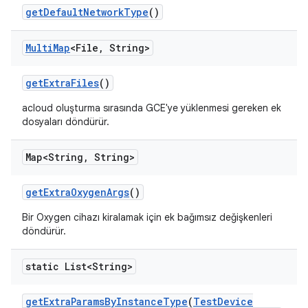
get
Default
Network
Type
()
Multi
Map
<File
,
String>
get
Extra
Files
()
acloud oluşturma sırasında GCE'ye yüklenmesi gereken ek
dosyaları döndürür.
Map<String
,
String>
get
Extra
Oxygen
Args
()
Bir Oxygen cihazı kiralamak için ek bağımsız değişkenleri
döndürür.
static List<String>
get
Extra
Params
By
Instance
Type
(
Test
Device