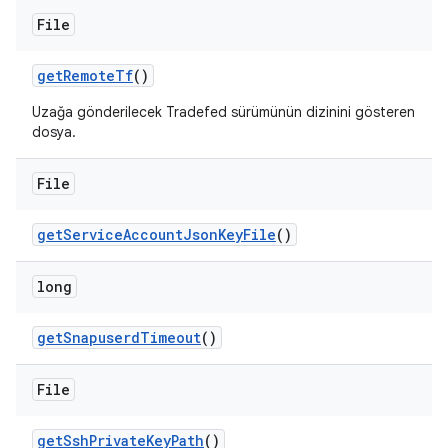
File
get
Remote
Tf
()
Uzağa gönderilecek Tradefed sürümünün dizinini gösteren
dosya.
File
get
Service
Account
Json
Key
File
()
long
get
Snapuserd
Timeout
()
File
get
Ssh
Private
Key
Path
()