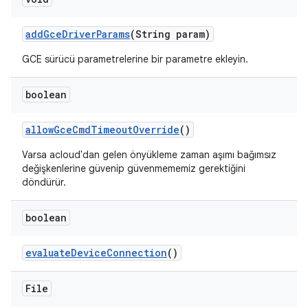
add
Gce
Driver
Params
(String param)
GCE sürücü parametrelerine bir parametre ekleyin.
boolean
allow
Gce
Cmd
Timeout
Override
()
Varsa acloud'dan gelen önyükleme zaman aşımı bağımsız
değişkenlerine güvenip güvenmememiz gerektiğini
döndürür.
boolean
evaluate
Device
Connection
()
File