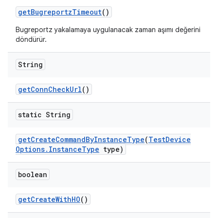
get
Bugreportz
Timeout
()
Bugreportz yakalamaya uygulanacak zaman aşımı değerini
döndürür.
String
get
Conn
Check
Url
()
static String
get
Create
Command
By
Instance
Type
(
Test
Device
Options
.
Instance
Type
type)
boolean
get
Create
With
HO
()