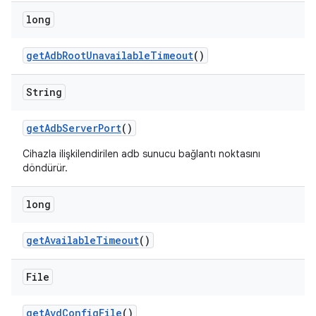
long
get
Adb
Root
Unavailable
Timeout
()
String
get
Adb
Server
Port
()
Cihazla ilişkilendirilen adb sunucu bağlantı noktasını
döndürür.
long
get
Available
Timeout
()
File
get
Avd
Config
File
()