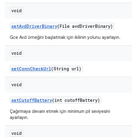
void
set
Avd
Driver
Binary
(File avd
Driver
Binary)
Gce Avd örneğini başlatmak için ikilinin yolunu ayarlayın.
void
set
Conn
Check
Url
(String url)
void
set
Cutoff
Battery
(int cutoff
Battery)
Çağırmaya devam etmek için minimum pil seviyesini
ayarlayın.
void