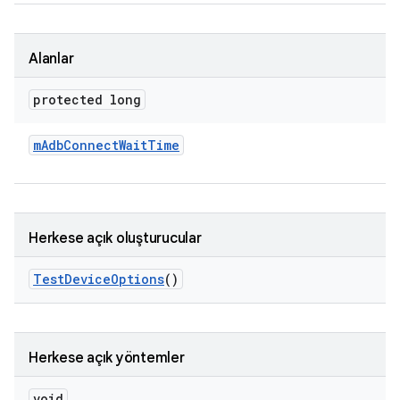
Alanlar
protected long
m
Adb
Connect
Wait
Time
Herkese açık oluşturucular
Test
Device
Options
()
Herkese açık yöntemler
void