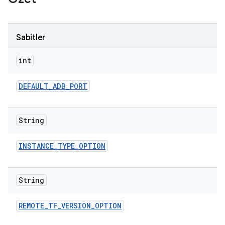
Sabitler
int
DEFAULT
_
ADB
_
PORT
String
INSTANCE
_
TYPE
_
OPTION
String
REMOTE
_
TF
_
VERSION
_
OPTION