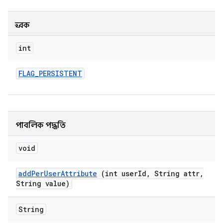
ধ্রুবক
int
FLAG
_
PERSISTENT
পাবলিক পদ্ধতি
void
add
Per
User
Attribute
(int user
Id
,
String attr
,
String value)
String