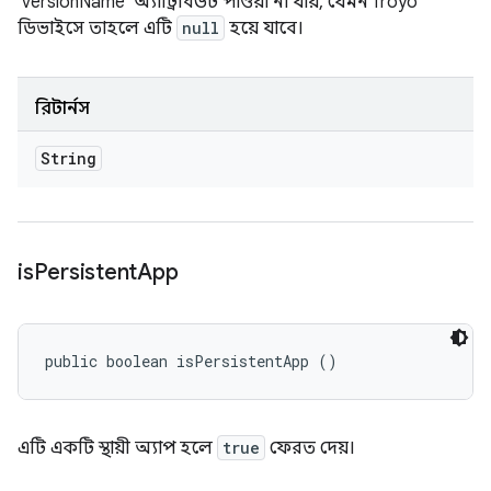
'versionName' অ্যাট্রিবিউট পাওয়া না যায়, যেমন froyo
ডিভাইসে তাহলে এটি
null
হয়ে যাবে।
রিটার্নস
String
is
Persistent
App
public boolean isPersistentApp ()
এটি একটি স্থায়ী অ্যাপ হলে
true
ফেরত দেয়।