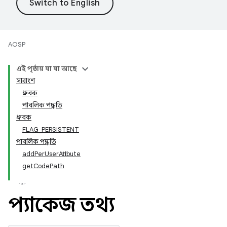
AOSP
এই পৃষ্ঠায় যা যা আছে
সারাংশ
ধ্রুবক
পাবলিক পদ্ধতি
ধ্রুবক
FLAG_PERSISTENT
পাবলিক পদ্ধতি
addPerUserAttribute
getCodePath
প্যাকেজ তথ্য