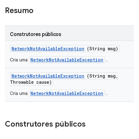
Resumo
Construtores públicos
Network
Not
Available
Exception
(String msg)
NetworkNotAvailableException
Cria uma
.
Network
Not
Available
Exception
(String msg
,
Throwable cause)
NetworkNotAvailableException
Cria uma
.
Construtores públicos