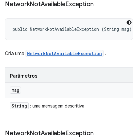
Network
Not
Available
Exception
public NetworkNotAvailableException (String msg)
Cria uma
NetworkNotAvailableException
.
Parâmetros
msg
String
: uma mensagem descritiva.
Network
Not
Available
Exception