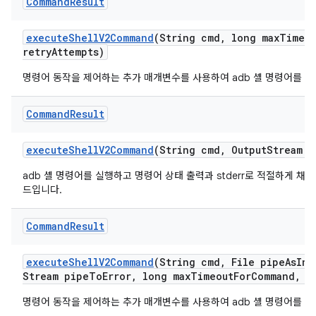
Command
Result
execute
Shell
V2Command
(String cmd
,
long max
Timeo
retry
Attempts)
명령어 동작을 제어하는 추가 매개변수를 사용하여 adb 셸 명령어를 실
Command
Result
execute
Shell
V2Command
(String cmd
,
Output
Stream p
adb 셸 명령어를 실행하고 명령어 상태 출력과 stderr로 적절하게 채
드입니다.
Command
Result
execute
Shell
V2Command
(String cmd
,
File pipe
As
Inp
Stream pipe
To
Error
,
long max
Timeout
For
Command
,
Ti
명령어 동작을 제어하는 추가 매개변수를 사용하여 adb 셸 명령어를 실