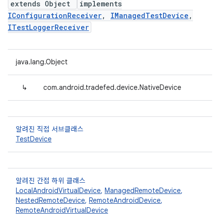
extends Object
implements
IConfigurationReceiver
,
IManagedTestDevice
,
ITestLoggerReceiver
java.lang.Object
↳
com.android.tradefed.device.NativeDevice
알려진 직접 서브클래스
TestDevice
알려진 간접 하위 클래스
LocalAndroidVirtualDevice
,
ManagedRemoteDevice
,
NestedRemoteDevice
,
RemoteAndroidDevice
,
RemoteAndroidVirtualDevice