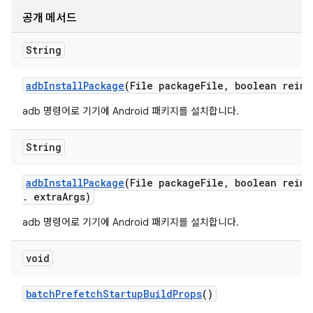
공개 메서드
String
adb
Install
Package
(File package
File
,
boolean reins
adb 명령어로 기기에 Android 패키지를 설치합니다.
String
adb
Install
Package
(File package
File
,
boolean reins
.
extra
Args)
adb 명령어로 기기에 Android 패키지를 설치합니다.
void
batch
Prefetch
Startup
Build
Props
()