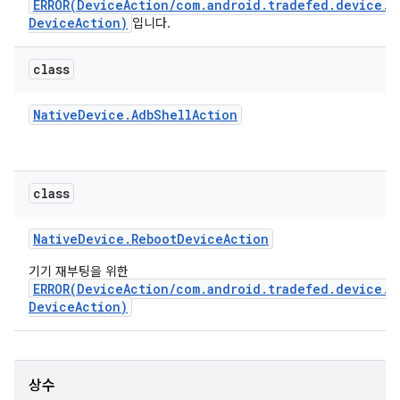
ERROR(DeviceAction/com.android.tradefed.device.N
DeviceAction)
입니다.
class
Native
Device
.
Adb
Shell
Action
class
Native
Device
.
Reboot
Device
Action
기기 재부팅을 위한
ERROR(DeviceAction/com.android.tradefed.device.N
DeviceAction)
상수