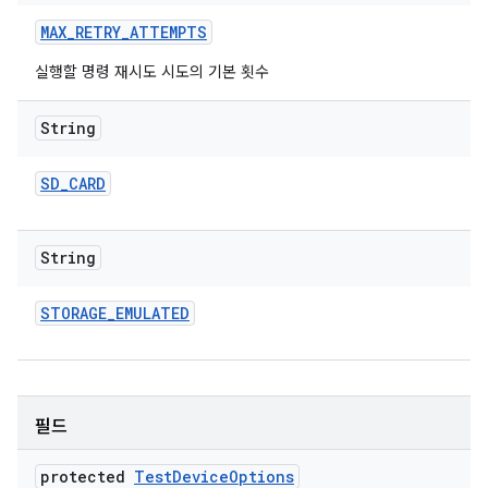
MAX
_
RETRY
_
ATTEMPTS
실행할 명령 재시도 시도의 기본 횟수
String
SD
_
CARD
String
STORAGE
_
EMULATED
필드
protected
Test
Device
Options