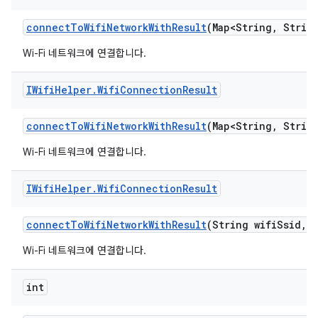
connect
To
Wifi
Network
With
Result
(Map<String
,
String
Wi-Fi 네트워크에 연결합니다.
IWifi
Helper
.
Wifi
Connection
Result
connect
To
Wifi
Network
With
Result
(Map<String
,
String
Wi-Fi 네트워크에 연결합니다.
IWifi
Helper
.
Wifi
Connection
Result
connect
To
Wifi
Network
With
Result
(String wifi
Ssid
,
S
Wi-Fi 네트워크에 연결합니다.
int