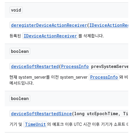
void
deregister
Device
Action
Receiver
(
IDevice
Action
Rece
IDeviceActionReceiver
등록된
를 삭제합니다.
boolean
device
Soft
Restarted
(
Process
Info
prev
System
Server
ProcessInfo
현재 system_server를 이전 system_server
와 비교
메서드입니다.
boolean
device
Soft
Restarted
Since
(long utc
Epoch
Time
,
Tim
TimeUnit
기기 및
의 에포크 이후 UTC 시간 이후 기기가 소프트 