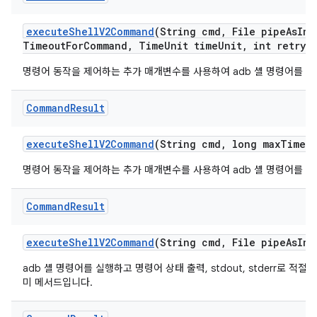
execute
Shell
V2Command
(String cmd
,
File pipe
As
Inp
Timeout
For
Command
,
Time
Unit time
Unit
,
int retry
A
명령어 동작을 제어하는 추가 매개변수를 사용하여 adb 셸 명령어를 실
Command
Result
execute
Shell
V2Command
(String cmd
,
long max
Timeo
명령어 동작을 제어하는 추가 매개변수를 사용하여 adb 셸 명령어를 실
Command
Result
execute
Shell
V2Command
(String cmd
,
File pipe
As
Inp
adb 셸 명령어를 실행하고 명령어 상태 출력, stdout, stderr로 적
미 메서드입니다.