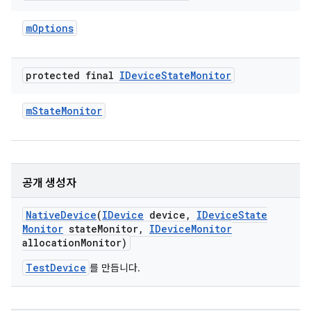
m
Options
protected final
IDevice
State
Monitor
m
State
Monitor
공개 생성자
Native
Device
(
IDevice
device
,
IDevice
State
Monitor
state
Monitor
,
IDevice
Monitor
allocation
Monitor)
TestDevice
를 만듭니다.