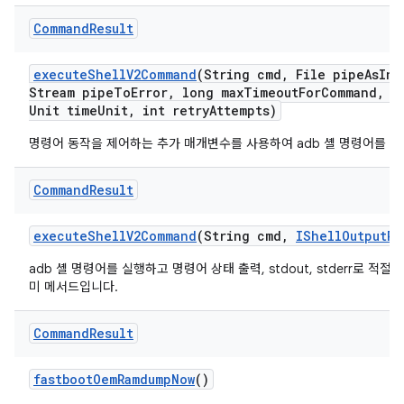
Command
Result
execute
Shell
V2Command
(String cmd
,
File pipe
As
Inp
Stream pipe
To
Error
,
long max
Timeout
For
Command
,
lo
Unit time
Unit
,
int retry
Attempts)
명령어 동작을 제어하는 추가 매개변수를 사용하여 adb 셸 명령어를 실
Command
Result
execute
Shell
V2Command
(String cmd
,
IShell
Output
Re
adb 셸 명령어를 실행하고 명령어 상태 출력, stdout, stderr로 적
미 메서드입니다.
Command
Result
fastboot
Oem
Ramdump
Now
()