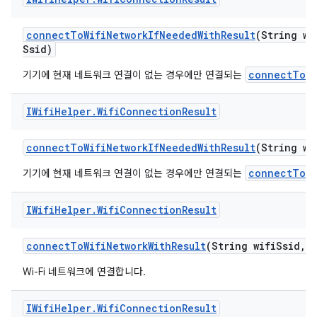
connect
To
Wifi
Network
If
Needed
With
Result
(String wi
Ssid)
connectToWi
기기에 현재 네트워크 연결이 없는 경우에만 연결되는
IWifi
Helper
.
Wifi
Connection
Result
connect
To
Wifi
Network
If
Needed
With
Result
(String wi
connectToWi
기기에 현재 네트워크 연결이 없는 경우에만 연결되는
IWifi
Helper
.
Wifi
Connection
Result
connect
To
Wifi
Network
With
Result
(String wifi
Ssid
,
S
Wi-Fi 네트워크에 연결합니다.
IWifi
Helper
.
Wifi
Connection
Result