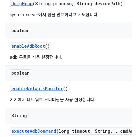
dump
Heap
(String process
,
String device
Path)
system_server에서 힙을 덤프하려고 시도합니다.
boolean
enable
Adb
Root
()
adb 루트를 사용 설정합니다.
boolean
enable
Network
Monitor
()
기기에서 네트워크 모니터링을 사용 설정합니다.
String
execute
Adb
Command
(long timeout
,
String
.
.
.
cmd
Arg