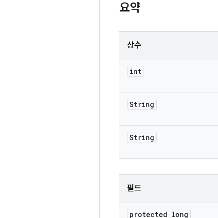
요약
상수
int
String
String
필드
protected long