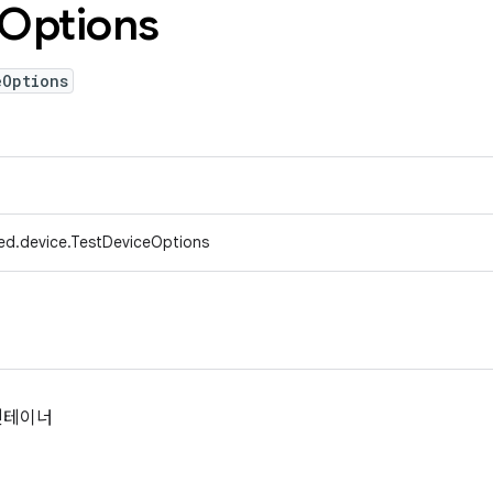
Options
eOptions
ed.device.TestDeviceOptions
컨테이너