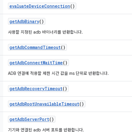
evaluate
Device
Connection
()
get
Adb
Binary
()
사용할 지정된 adb 바이너리를 반환합니다.
get
Adb
Command
Timeout
()
get
Adb
Connect
Wait
Time
()
ADB 연결에 적용할 제한 시간 값을 ms 단위로 반환합니다.
get
Adb
Recovery
Timeout
()
get
Adb
Root
Unavailable
Timeout
()
get
Adb
Server
Port
()
기기와 연결된 adb 서버 포트를 반환합니다.