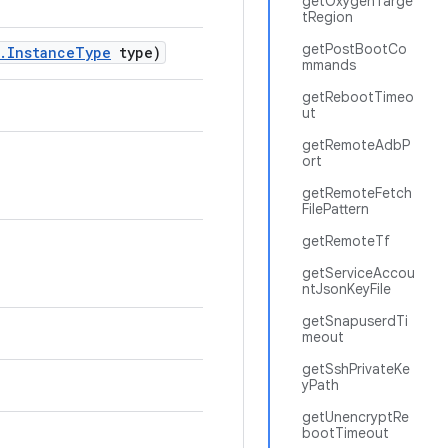
getOxygenTarge
tRegion
getPostBootCo
.
Instance
Type
type)
mmands
getRebootTimeo
ut
getRemoteAdbP
ort
getRemoteFetch
FilePattern
getRemoteTf
getServiceAccou
ntJsonKeyFile
getSnapuserdTi
meout
getSshPrivateKe
yPath
getUnencryptRe
bootTimeout