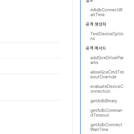
필드
mAdbConnectW
aitTime
공개 생성자
TestDeviceOptio
ns
공개 메서드
addGceDriverPar
ams
allowGceCmdTim
eoutOverride
evaluateDeviceC
onnection
getAdbBinary
getAdbComman
dTimeout
getAdbConnect
WaitTime