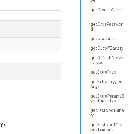
pe
getCreateWithH
O
getCrosPasswor
d
getCrosUser
getCutoffBattery
getDefaultNetwo
rkType
getExtraFiles
getExtraOxygen
Args
getExtraParamsB
yInstanceType
getFastbootBina
ry
우).
getFastbootOut
putTimeout