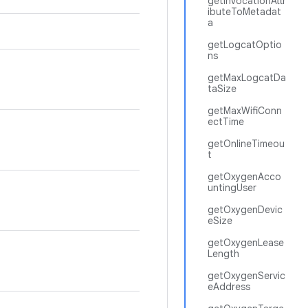
getInvocationAttr
ibuteToMetadat
a
getLogcatOptio
ns
getMaxLogcatDa
taSize
getMaxWifiConn
ectTime
getOnlineTimeou
t
getOxygenAcco
untingUser
getOxygenDevic
eSize
getOxygenLease
Length
getOxygenServic
eAddress