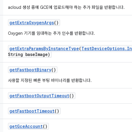
acloud 생성 중에 GCE에 업로드해야 하는 추가 파일을 반환합니다.
get
Extra
Oxygen
Args
()
Oxygen 기기를 임대하는 추가 인수를 반환합니다.
get
Extra
Params
By
Instance
Type
(
Test
Device
Options
.
In
String base
Image)
get
Fastboot
Binary
()
사용할 지정된 빠른 부팅 바이너리를 반환합니다.
get
Fastboot
Output
Timeout
()
get
Fastboot
Timeout
()
get
Gce
Account
()