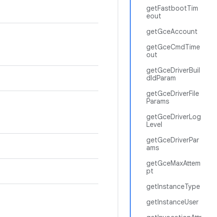
getFastbootTim
eout
getGceAccount
getGceCmdTime
out
getGceDriverBuil
dIdParam
getGceDriverFile
Params
getGceDriverLog
Level
getGceDriverPar
ams
getGceMaxAttem
pt
getInstanceType
getInstanceUser