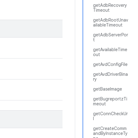
getAdbRecovery
Timeout
getAdbRootUnav
ailableTimeout
getAdbServerPor
t
getAvailableTime
out
getAvdConfigFile
getAvdDriverBina
ry
getBaseImage
getBugreportzTi
meout
getConnCheckUr
l
getCreateComm
andByInstanceTy