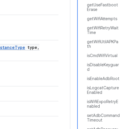
getUseFastboot
Erase
getWifiAttempts
getWifiRetryWait
Time
getWifiUtilAPKPa
th
stance
Type
type
,
isCmdWifiVirtual
isDisableKeyguar
d
isEnableAdbRoot
isLogcatCapture
Enabled
isWifiExpoRetryE
nabled
setAdbCommand
Timeout