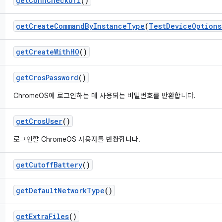
get
Conn
Check
Url
()
get
Create
Command
By
Instance
Type
(
Test
Device
Options
get
Create
With
HO
()
get
Cros
Password
()
ChromeOS에 로그인하는 데 사용되는 비밀번호를 반환합니다.
get
Cros
User
()
로그인할 ChromeOS 사용자를 반환합니다.
get
Cutoff
Battery
()
get
Default
Network
Type
()
get
Extra
Files
()