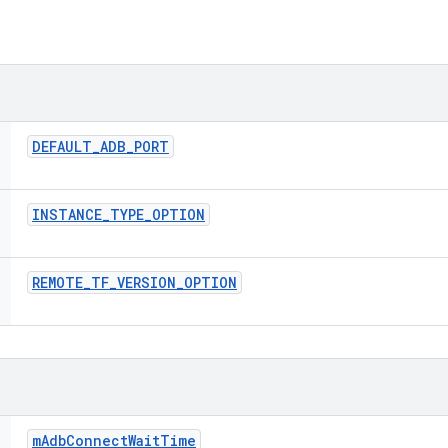
DEFAULT
_
ADB
_
PORT
INSTANCE
_
TYPE
_
OPTION
REMOTE
_
TF
_
VERSION
_
OPTION
m
Adb
Connect
Wait
Time