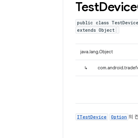
Test
Device
public class TestDevic
extends Object
java.lang.Object
↳
com.android.tradef
ITestDevice
Option
의 