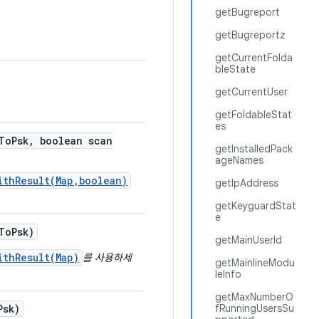
getBugreport
getBugreportz
getCurrentFolda
bleState
getCurrentUser
getFoldableStat
es
To
Psk
,
boolean scan
getInstalledPack
ageNames
ithResult(Map,boolean)
getIpAddress
getKeyguardStat
e
To
Psk)
getMainUserId
ithResult(Map)
를 사용하세
getMainlineModu
leInfo
getMaxNumberO
Psk)
fRunningUsersSu