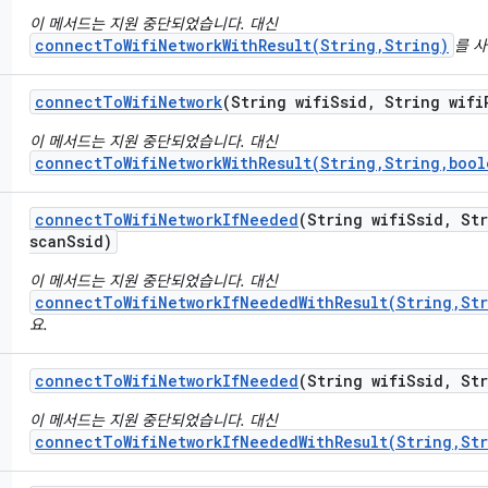
이 메서드는 지원 중단되었습니다. 대신
connectToWifiNetworkWithResult(String,String)
를 
connect
To
Wifi
Network
(String wifi
Ssid
,
String wifi
이 메서드는 지원 중단되었습니다. 대신
connectToWifiNetworkWithResult(String,String,bool
connect
To
Wifi
Network
If
Needed
(String wifi
Ssid
,
Str
scan
Ssid)
이 메서드는 지원 중단되었습니다. 대신
connectToWifiNetworkIfNeededWithResult(String,St
요.
connect
To
Wifi
Network
If
Needed
(String wifi
Ssid
,
Str
이 메서드는 지원 중단되었습니다. 대신
connectToWifiNetworkIfNeededWithResult(String,St