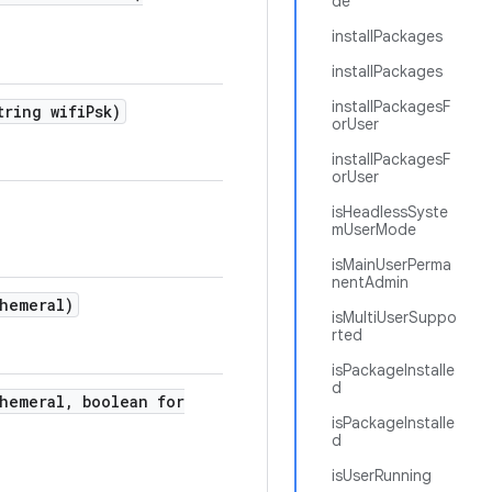
de
installPackages
installPackages
installPackagesF
ring wifi
Psk)
orUser
installPackagesF
orUser
isHeadlessSyste
mUserMode
isMainUserPerma
nentAdmin
hemeral)
isMultiUserSuppo
rted
isPackageInstalle
d
hemeral
,
boolean for
isPackageInstalle
d
isUserRunning