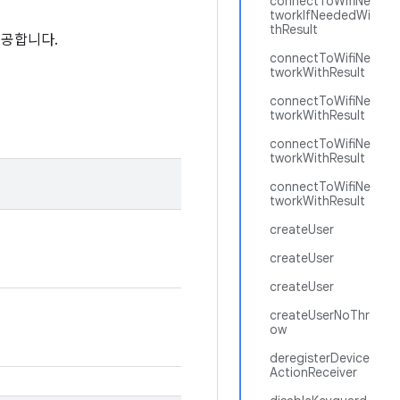
connectToWifiNe
tworkIfNeededWi
thResult
제공합니다.
connectToWifiNe
tworkWithResult
connectToWifiNe
tworkWithResult
connectToWifiNe
tworkWithResult
connectToWifiNe
tworkWithResult
createUser
createUser
createUser
createUserNoThr
ow
deregisterDevice
ActionReceiver