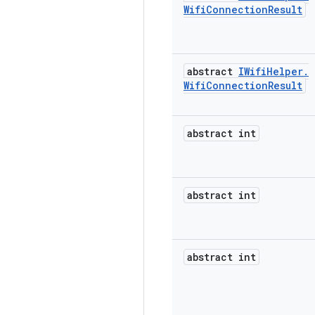
Wifi
Connection
Result
abstract
IWifi
Helper
.
Wifi
Connection
Result
abstract int
abstract int
abstract int