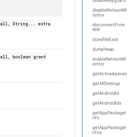
disableKeyguard
disableNetworkM
onitor
all
,
String
.
.
.
extra
disconnectFrom
Wifi
doesFileExist
dumpHeap
all
,
boolean grant
enableNetworkM
onitor
getActiveApexes
getAllSettings
getAndroidId
getAndroidIds
getAppPackageI
nfo
getAppPackageI
nfos