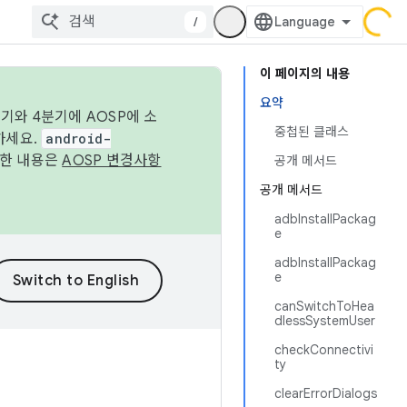
/
이 페이지의 내용
요약
기와 4분기에 AOSP에 소
중첩된 클래스
하세요.
android-
세한 내용은
AOSP 변경사항
공개 메서드
공개 메서드
adbInstallPackag
e
adbInstallPackag
e
canSwitchToHea
dlessSystemUser
checkConnectivi
ty
clearErrorDialogs