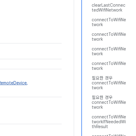
clearLastConnec
tedWifiNetwork
connectToWifiNe
twork
connectToWifiNe
twork
connectToWifiNe
twork
connectToWifiNe
twork
필요한 경우
RemoteDevice
,
connectToWifiNe
twork
필요한 경우
connectToWifiNe
twork
connectToWifiNe
tworkIfNeededWi
thResult