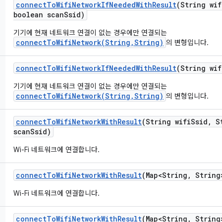
connect
To
Wifi
Network
If
Needed
With
Result
(String wif
boolean scan
Ssid)
기기에 현재 네트워크 연결이 없는 경우에만 연결되는
connectToWifiNetwork(String,String)
의 변형입니다.
connect
To
Wifi
Network
If
Needed
With
Result
(String wif
기기에 현재 네트워크 연결이 없는 경우에만 연결되는
connectToWifiNetwork(String,String)
의 변형입니다.
connect
To
Wifi
Network
With
Result
(String wifi
Ssid
,
St
scan
Ssid)
Wi-Fi 네트워크에 연결합니다.
connect
To
Wifi
Network
With
Result
(Map<String
,
String
Wi-Fi 네트워크에 연결합니다.
connect
To
Wifi
Network
With
Result
(Map<String
,
String