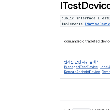
ITest
Devic
public interface ITest
implements
INativeDevi
com.android.tradefed.devic
알려진 간접 하위 클래스
IManagedTestDevice
,
LocalA
RemoteAndroidDevice
,
Remo