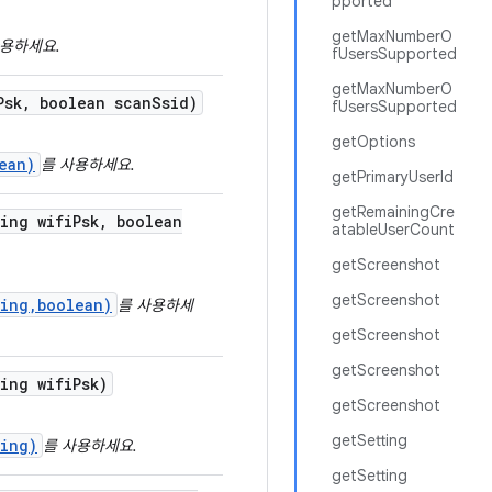
pported
getMaxNumberO
사용하세요.
fUsersSupported
getMaxNumberO
Psk
,
boolean scan
Ssid)
fUsersSupported
getOptions
ean)
를 사용하세요.
getPrimaryUserId
getRemainingCre
ing wifi
Psk
,
boolean
atableUserCount
getScreenshot
getScreenshot
ring,boolean)
를 사용하세
getScreenshot
getScreenshot
ing wifi
Psk)
getScreenshot
getSetting
ring)
를 사용하세요.
getSetting