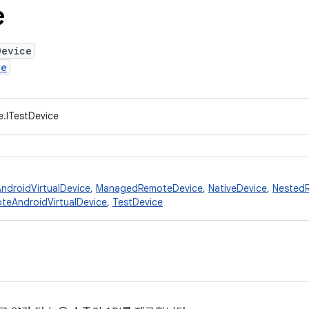
e
Device
ce
e.ITestDevice
ndroidVirtualDevice
,
ManagedRemoteDevice
,
NativeDevice
,
Nested
teAndroidVirtualDevice
,
TestDevice