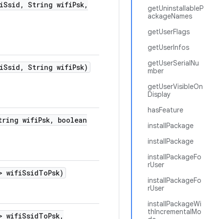
i
Ssid
,
String wifi
Psk
,
getUninstallableP
ackageNames
getUserFlags
getUserInfos
getUserSerialNu
i
Ssid
,
String wifi
Psk)
mber
getUserVisibleOn
Display
hasFeature
ring wifi
Psk
,
boolean
installPackage
installPackage
installPackageFo
rUser
> wifi
Ssid
To
Psk)
installPackageFo
rUser
installPackageWi
thIncrementalMo
> wifi
Ssid
To
Psk
,