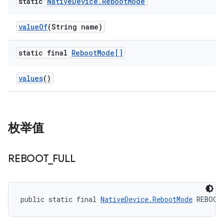
static
Native
Device
.
Reboot
Mode
value
Of
(String name)
static final
Reboot
Mode[]
values
()
枚举值
REBOOT
_
FULL
public static final 
NativeDevice.RebootMode
 REBOOT