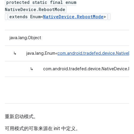
protected static final enum
NativeDevice.RebootMode
extends Enum<
NativeDevice.RebootMode
>
java.lang.Object
↳
java.lang.Enum<
com.android.tradefed.device.NativeD
↳
com.android.tradefed.device.NativeDevice.
重新启动模式。
可用模式的可靠来源在 init 中定义。