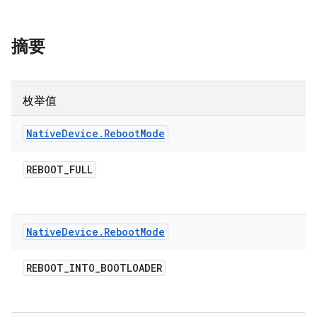
摘要
枚举值
Native
Device
.
Reboot
Mode
REBOOT
_
FULL
Native
Device
.
Reboot
Mode
REBOOT
_
INTO
_
BOOTLOADER