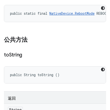
public static final 
NativeDevice.RebootMode
 REBOOT
公共方法
to
String
public String toString ()
返回
String