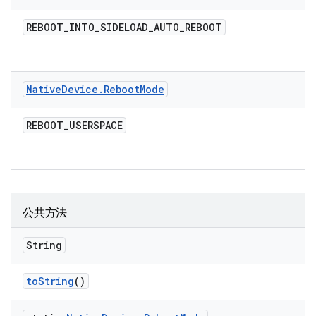
REBOOT
_
INTO
_
SIDELOAD
_
AUTO
_
REBOOT
Native
Device
.
Reboot
Mode
REBOOT
_
USERSPACE
公共方法
String
to
String
()