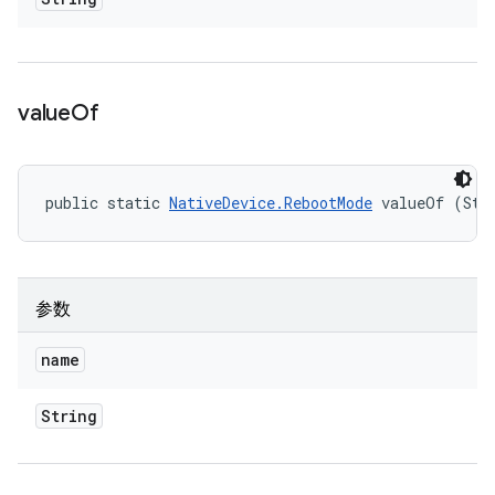
value
Of
public static 
NativeDevice.RebootMode
 valueOf (Str
参数
name
String