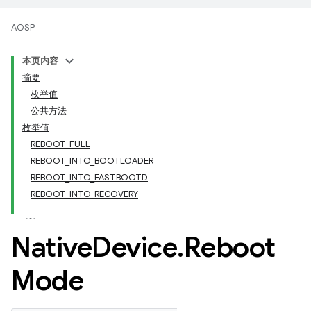
AOSP
本页内容
摘要
枚举值
公共方法
枚举值
REBOOT_FULL
REBOOT_INTO_BOOTLOADER
REBOOT_INTO_FASTBOOTD
REBOOT_INTO_RECOVERY
Native
Device
.
Reboot
Mode