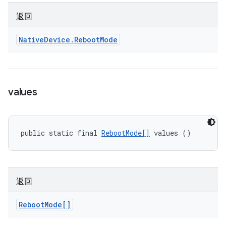
返回
Native
Device
.
Reboot
Mode
values
public static final 
RebootMode[]
 values ()
返回
Reboot
Mode[]