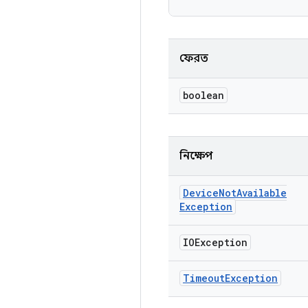
ফেরত
boolean
নিক্ষেপ
Device
Not
Available
Exception
IOException
Timeout
Exception