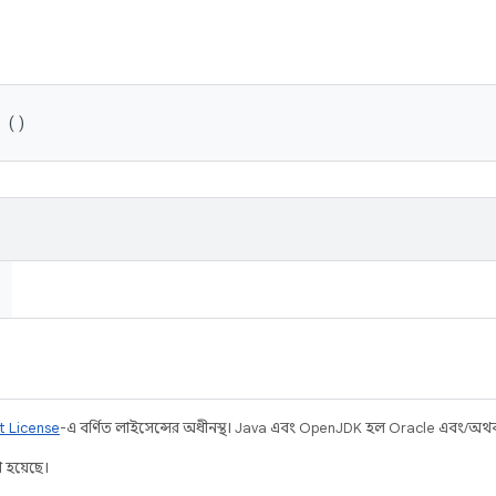
 ()
t License
-এ বর্ণিত লাইসেন্সের অধীনস্থ। Java এবং OpenJDK হল Oracle এবং/অথবা তার
 হয়েছে।