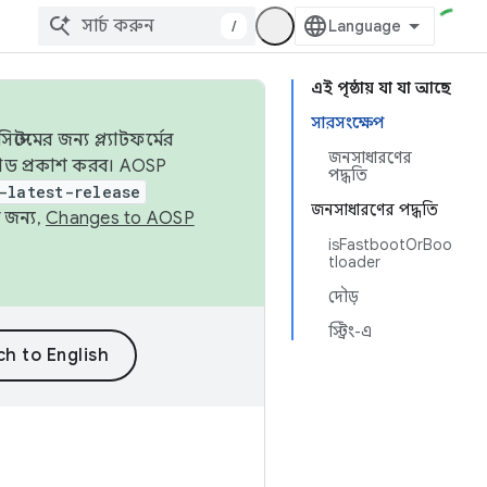
/
এই পৃষ্ঠায় যা যা আছে
সারসংক্ষেপ
েমের জন্য প্ল্যাটফর্মের
জনসাধারণের
 কোড প্রকাশ করব। AOSP
পদ্ধতি
-latest-release
জনসাধারণের পদ্ধতি
 জন্য,
Changes to AOSP
isFastbootOrBoo
tloader
দৌড়
স্ট্রিং-এ