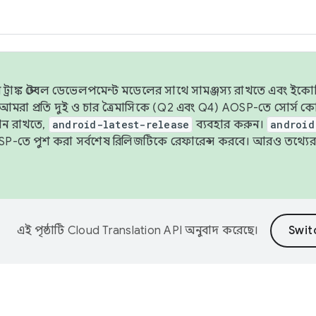
াঙ্ক স্টেবল ডেভেলপমেন্ট মডেলের সাথে সামঞ্জস্য রাখতে এবং ইকোসিস্ট
ে, আমরা প্রতি দুই ও চার ত্রৈমাসিকে (Q2 এবং Q4) AOSP-তে সোর্স
ান রাখতে,
android-latest-release
ব্যবহার করুন।
android
বদা AOSP-তে পুশ করা সর্বশেষ রিলিজটিকে রেফারেন্স করবে। আরও তথ্যের
এই পৃষ্ঠাটি
Cloud Translation API
অনুবাদ করেছে।