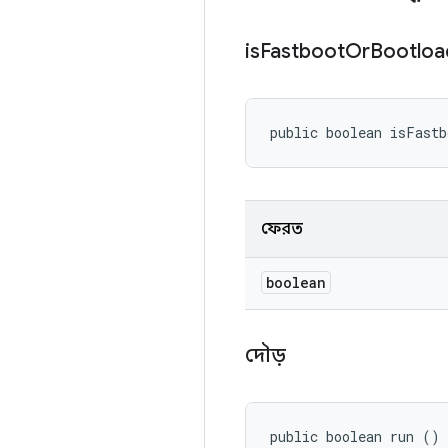
is
Fastboot
Or
Bootlo
public boolean isFast
ফেরত
boolean
দৌড়
public boolean run ()