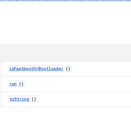
is
Fastboot
Or
Bootloader
()
run
()
to
String
()
ি