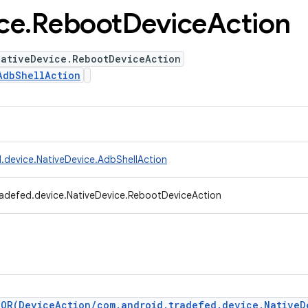
ce
.
Reboot
Device
Action
NativeDevice.RebootDeviceAction
AdbShellAction
.device.NativeDevice.AdbShellAction
radefed.device.NativeDevice.RebootDeviceAction
ROR(DeviceAction/com.android.tradefed.device.NativeD