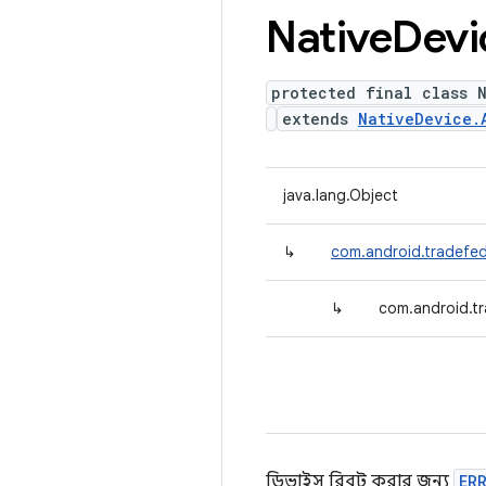
Native
Devi
protected final class 
extends
NativeDevice.
java.lang.Object
↳
com.android.tradefed
↳
com.android.t
ডিভাইস রিবুট করার জন্য
ER