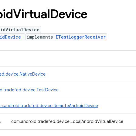
oid
Virtual
Device
oidVirtualDevice
idDevice
implements
ITestLoggerReceiver
ed.device.NativeDevice
d.tradefed.device.TestDevice
m.android.tradefed.device.RemoteAndroidDevice
↳
com.android.tradefed.device.LocalAndroidVirtualDevice