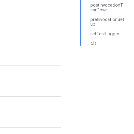
postInvocationT
earDown
preInvocationSet
up
setTestLogger
tắt