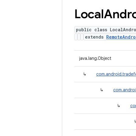
Local
Andr
public class LocalAndr
extends
RemoteAndro
java.lang.Object
↳
com.android.tradef
↳
com.androi
↳
co