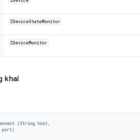
IDevice
IDevice
State
Monitor
IDevice
Monitor
 khai
onnect (String host, 

 port)