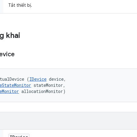
Tắt thiết bị.
g khai
evice
tualDevice (
IDevice
 device, 

eStateMonitor
 stateMonitor, 

eMonitor
 allocationMonitor)