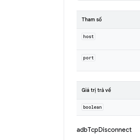
Tham số
host
port
Giá trị trả về
boolean
adb
Tcp
Disconnect