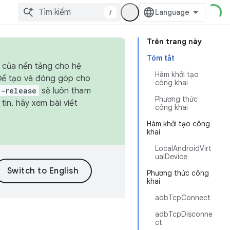
/
Trên trang này
Tóm tắt
h của nền tảng cho hệ
Hàm khởi tạo
 Để tạo và đóng góp cho
công khai
t-release
sẽ luôn tham
Phương thức
in, hãy xem bài viết
công khai
Hàm khởi tạo công
khai
LocalAndroidVirt
ualDevice
Phương thức công
khai
adbTcpConnect
adbTcpDisconne
ct