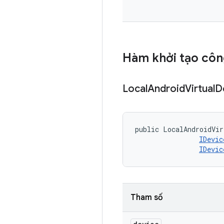
Hàm khởi tạo côn
Local
Android
Virtual
D
public LocalAndroidVir
IDevic
IDevic
Tham số