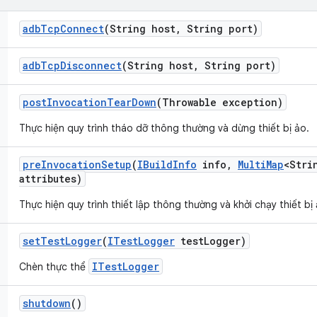
adb
Tcp
Connect
(String host
,
String port)
adb
Tcp
Disconnect
(String host
,
String port)
post
Invocation
Tear
Down
(Throwable exception)
Thực hiện quy trình tháo dỡ thông thường và dừng thiết bị ảo.
pre
Invocation
Setup
(
IBuild
Info
info
,
Multi
Map
<Stri
attributes)
Thực hiện quy trình thiết lập thông thường và khởi chạy thiết bị 
set
Test
Logger
(
ITest
Logger
test
Logger)
ITestLogger
Chèn thực thể
shutdown
()