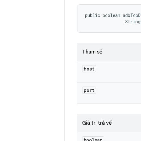
public boolean adbTcpD
                String
Tham số
host
port
Giá trị trả về
boolean