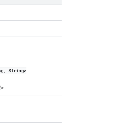
ng
,
String>
ảo.