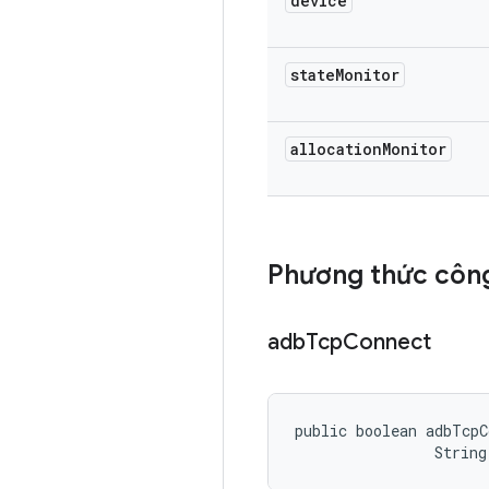
device
state
Monitor
allocation
Monitor
Phương thức công
adb
Tcp
Connect
public boolean adbTcpC
                String