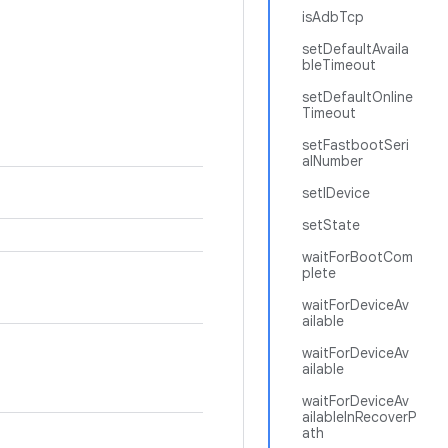
isAdbTcp
setDefaultAvaila
bleTimeout
setDefaultOnline
Timeout
setFastbootSeri
alNumber
setIDevice
setState
waitForBootCom
plete
waitForDeviceAv
ailable
waitForDeviceAv
ailable
waitForDeviceAv
ailableInRecoverP
ath