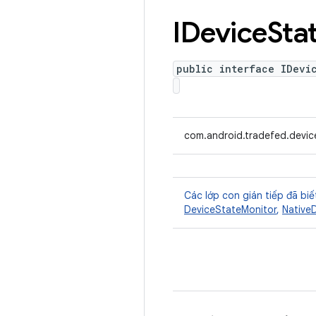
IDevice
Sta
public interface IDevi
com.android.tradefed.devic
Các lớp con gián tiếp đã biế
DeviceStateMonitor
,
Native