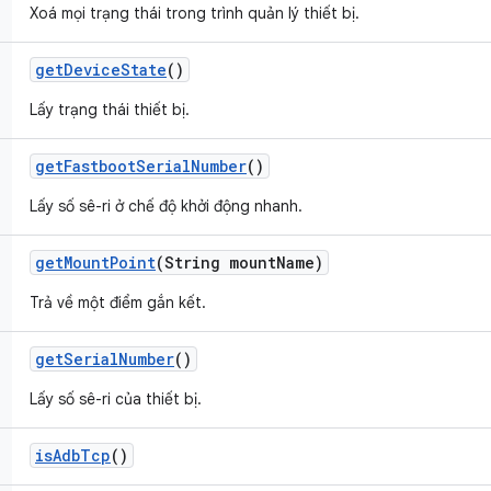
Xoá mọi trạng thái trong trình quản lý thiết bị.
get
Device
State
()
Lấy trạng thái thiết bị.
get
Fastboot
Serial
Number
()
Lấy số sê-ri ở chế độ khởi động nhanh.
get
Mount
Point
(String mount
Name)
Trả về một điểm gắn kết.
get
Serial
Number
()
Lấy số sê-ri của thiết bị.
is
Adb
Tcp
()