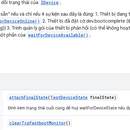
 dõi trạng thái của
IDevice
.
 sẵn" nếu và chỉ nếu 4 sự kiện sau đây là đúng: 1. Thiết bị đang 
orDeviceOnline()
2. Thiết bị đã đặt cờ dev.bootcomplete (@
 3. Trình quản lý gói của thiết bị phản hồi (có thể không hoạ
 một phần của
waitForDeviceAvailable()
.
attach
Final
State
(
Test
Device
State
final
State)
Đính kèm trạng thái cuối cùng để huỷ waitForDeviceState nếu đạ
clear
Tcp
Fastboot
Monitor
()