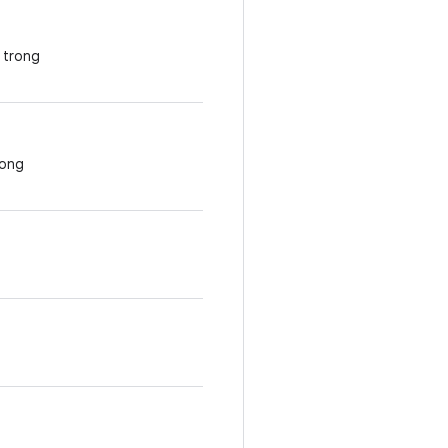
g trong
rong