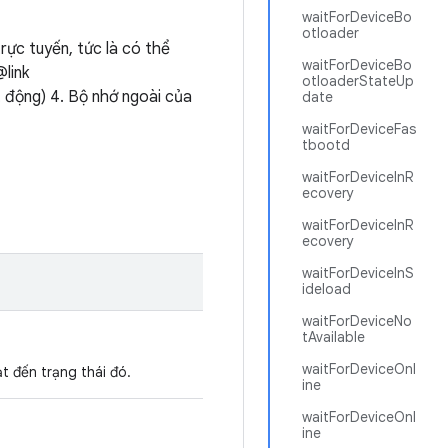
waitForDeviceBo
otloader
trực tuyến, tức là có thể
waitForDeviceBo
link
otloaderStateUp
t động) 4. Bộ nhớ ngoài của
date
waitForDeviceFas
tbootd
waitForDeviceInR
ecovery
waitForDeviceInR
ecovery
waitForDeviceInS
ideload
waitForDeviceNo
tAvailable
waitForDeviceOnl
t đến trạng thái đó.
ine
waitForDeviceOnl
ine