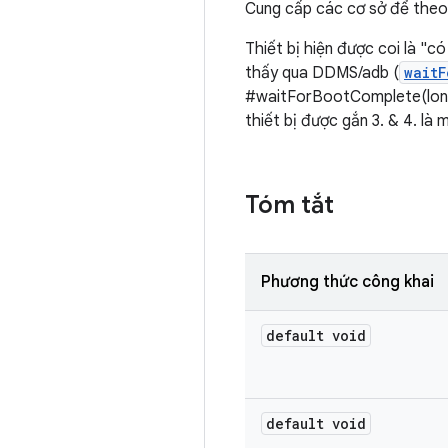
Cung cấp các cơ sở để theo
Thiết bị hiện được coi là "có
thấy qua DDMS/adb (
waitF
#waitForBootComplete(long)}
thiết bị được gắn 3. & 4. là
Tóm tắt
Phương thức công khai
default void
default void