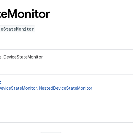
te
Monitor
ceStateMonitor
e.IDeviceStateMonitor
t
DeviceStateMonitor
,
NestedDeviceStateMonitor