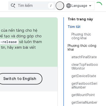
/
Trên trang này
Tóm tắt
h của nền tảng cho hệ
Phương thức
 Để tạo và đóng góp cho
công khai
t-release
sẽ luôn tham
Phương thức công
in, hãy xem bài viết
khai
attachFinalState
clearTcpFastboo
tMonitor
getDeviceState
getFastbootSeri
alNumber
getMountPoint
getSerialNumber