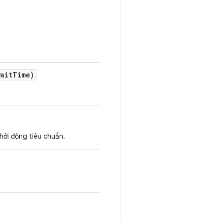
ait
Time)
hởi động tiêu chuẩn.