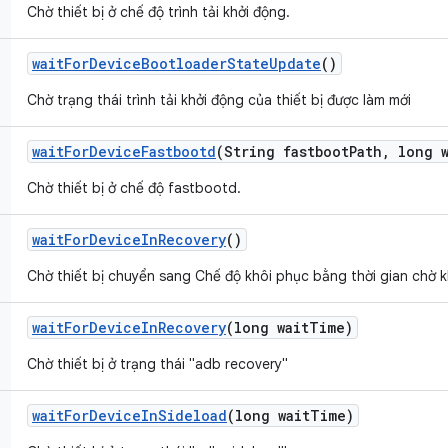
Chờ thiết bị ở chế độ trình tải khởi động.
wait
For
Device
Bootloader
State
Update
()
Chờ trạng thái trình tải khởi động của thiết bị được làm mới
wait
For
Device
Fastbootd
(String fastboot
Path
,
long w
Chờ thiết bị ở chế độ fastbootd.
wait
For
Device
In
Recovery
()
Chờ thiết bị chuyển sang Chế độ khôi phục bằng thời gian chờ k
wait
For
Device
In
Recovery
(long wait
Time)
Chờ thiết bị ở trạng thái "adb recovery"
wait
For
Device
In
Sideload
(long wait
Time)