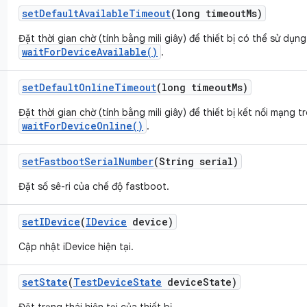
set
Default
Available
Timeout
(long timeout
Ms)
Đặt thời gian chờ (tính bằng mili giây) để thiết bị có thể sử dụn
waitForDeviceAvailable()
.
set
Default
Online
Timeout
(long timeout
Ms)
Đặt thời gian chờ (tính bằng mili giây) để thiết bị kết nối mạng t
waitForDeviceOnline()
.
set
Fastboot
Serial
Number
(String serial)
Đặt số sê-ri của chế độ fastboot.
set
IDevice
(
IDevice
device)
Cập nhật iDevice hiện tại.
set
State
(
Test
Device
State
device
State)