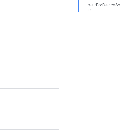
waitForDeviceSh
ell