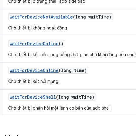
Chờ thiết bị ở trạng thái "adb sideload"
wait
For
Device
Not
Available
(long wait
Time)
Chờ thiết bị không hoạt động
wait
For
Device
Online
()
Chờ thiết bị kết nối mạng bằng thời gian chờ khởi động tiêu chu
wait
For
Device
Online
(long time)
Chờ thiết bị kết nối mạng.
wait
For
Device
Shell
(long wait
Time)
Chờ thiết bị phản hồi một lệnh cơ bản của adb shell.