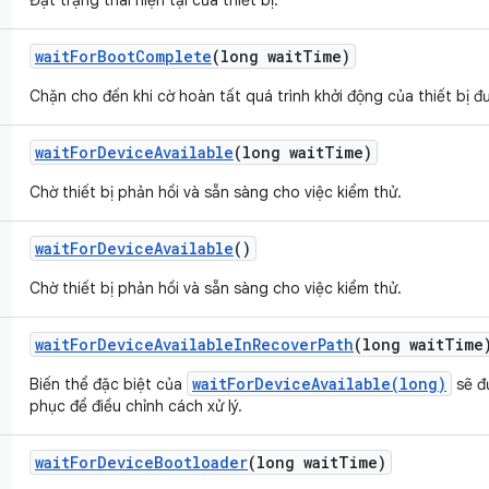
Đặt trạng thái hiện tại của thiết bị.
wait
For
Boot
Complete
(long wait
Time)
Chặn cho đến khi cờ hoàn tất quá trình khởi động của thiết bị đ
wait
For
Device
Available
(long wait
Time)
Chờ thiết bị phản hồi và sẵn sàng cho việc kiểm thử.
wait
For
Device
Available
()
Chờ thiết bị phản hồi và sẵn sàng cho việc kiểm thử.
wait
For
Device
Available
In
Recover
Path
(long wait
Time
waitForDeviceAvailable(long)
Biến thể đặc biệt của
sẽ đư
phục để điều chỉnh cách xử lý.
wait
For
Device
Bootloader
(long wait
Time)