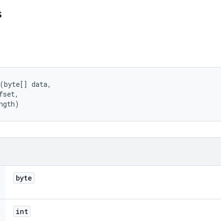
s
(byte[] data, 

set, 

ngth)
byte
int