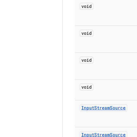
void
void
void
void
Input
Stream
Source
Input
Stream
Source