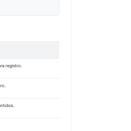
a registro.
ro.
ntidos.