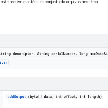
o, este arquivo mantém um conjunto de arquivos host tmp.
tring descriptor
,
String serial
Number
,
long max
Data
Si
iver
.
add
Output
(byte[] data
,
int offset
,
int length)