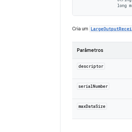
                long m
Cria um
LargeOutputRecei
Parâmetros
descriptor
serial
Number
max
Data
Size