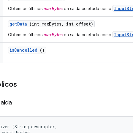
InputSt
Obtém os últimos
maxBytes
da saída coletada como
get
Data
(int max
Bytes
,
int offset)
InputSt
Obtém os últimos
maxBytes
da saída coletada como
is
Cancelled
()
licos
aída
iver (String descriptor, 

 serialNumber, 
