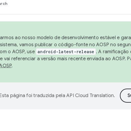
arch
harmos ao nosso modelo de desenvolvimento estável e garan
sistema, vamos publicar o código-fonte no AOSP no segund
 com o AOSP, use
android-latest-release
. A ramificação
 vai referenciar a versão mais recente enviada ao AOSP. P
 AOSP
.
Esta página foi traduzida pela
API Cloud Translation
.