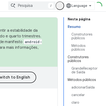
/
Nesta página
Resumo
tir a estabilidade da
Construtores
o e quarto trimestres.
públicos
 de manifesto
android-
Métodos
ara mais informações,
públicos
Construtores
públicos
GrandeReceptor
de Saída
Métodos públicos
adicionarSaída
cancelar
claro