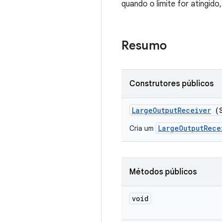
quando o limite for atingid
Resumo
Construtores públicos
Large
Output
Receiver
(S
LargeOutputRece
Cria um
Métodos públicos
void