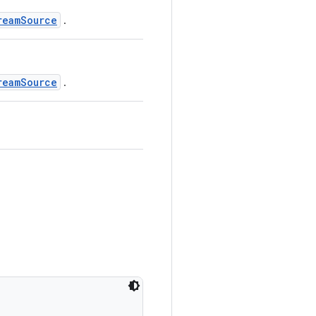
reamSource
.
reamSource
.