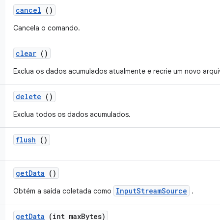
cancel
()
Cancela o comando.
clear
()
Exclua os dados acumulados atualmente e recrie um novo arqui
delete
()
Exclua todos os dados acumulados.
flush
()
get
Data
()
InputStreamSource
Obtém a saída coletada como
.
get
Data
(int max
Bytes)