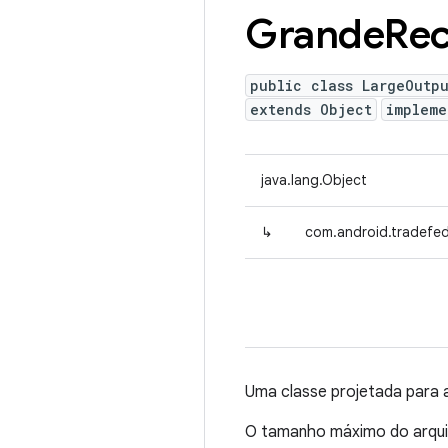
Grande
Rec
public class LargeOutp
extends Object
impleme
java.lang.Object
↳
com.android.tradefed
Uma classe projetada para 
O tamanho máximo do arqui