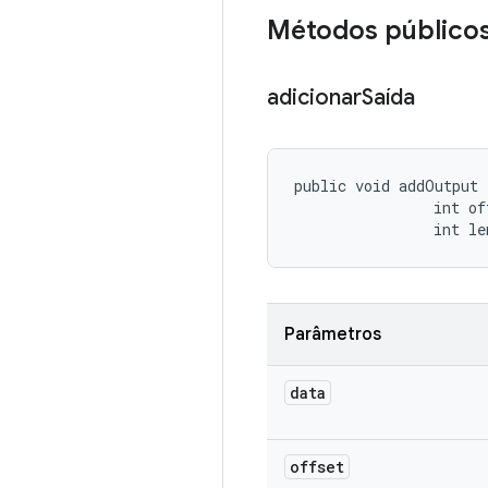
Métodos público
adicionar
Saída
public void addOutput 
                int off
                int le
Parâmetros
data
offset