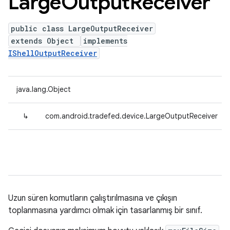
Large
Output
Receiver
public class LargeOutputReceiver
extends Object
implements
IShellOutputReceiver
java.lang.Object
↳
com.android.tradefed.device.LargeOutputReceiver
Uzun süren komutların çalıştırılmasına ve çıkışın
toplanmasına yardımcı olmak için tasarlanmış bir sınıf.