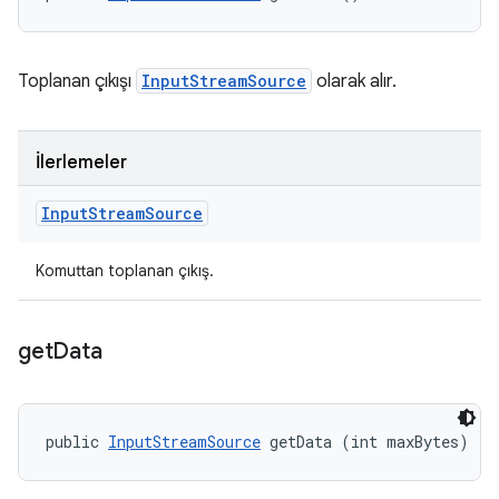
Toplanan çıkışı
InputStreamSource
olarak alır.
İlerlemeler
Input
Stream
Source
Komuttan toplanan çıkış.
get
Data
public 
InputStreamSource
 getData (int maxBytes)