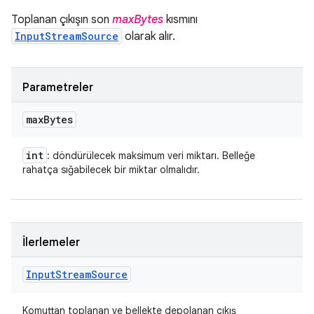
Toplanan çıkışın son
maxBytes
kısmını
InputStreamSource
olarak alır.
Parametreler
max
Bytes
int
: döndürülecek maksimum veri miktarı. Belleğe
rahatça sığabilecek bir miktar olmalıdır.
İlerlemeler
Input
Stream
Source
Komuttan toplanan ve bellekte depolanan çıkış