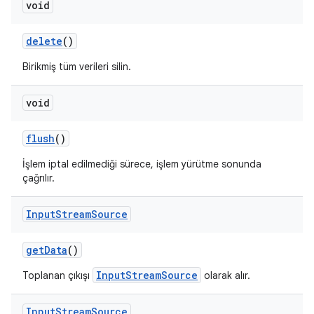
void
delete
()
Birikmiş tüm verileri silin.
void
flush
()
İşlem iptal edilmediği sürece, işlem yürütme sonunda
çağrılır.
Input
Stream
Source
get
Data
()
InputStreamSource
Toplanan çıkışı
olarak alır.
Input
Stream
Source