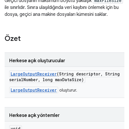
Geçici dosyanın maksimum boyutu yaklaşık
maxFileSize
ile sınırlıdır. Sınıra ulaşıldığında veri kaybını önlemek için bu
dosya, geçici ana makine dosyaları kümesini saklar.
Özet
Herkese açık oluşturucular
Large
Output
Receiver
(String descriptor
,
String
serial
Number
,
long max
Data
Size)
LargeOutputReceiver
oluşturur.
Herkese açık yöntemler
void