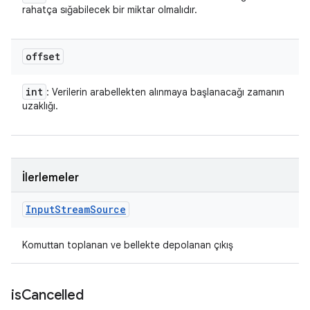
rahatça sığabilecek bir miktar olmalıdır.
offset
int
: Verilerin arabellekten alınmaya başlanacağı zamanın
uzaklığı.
İlerlemeler
Input
Stream
Source
Komuttan toplanan ve bellekte depolanan çıkış
is
Cancelled