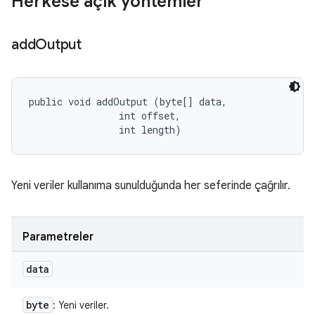
Herkese açık yöntemler
add
Output
public void addOutput (byte[] data, 

                int offset, 

                int length)
Yeni veriler kullanıma sunulduğunda her seferinde çağrılır.
Parametreler
data
byte
: Yeni veriler.