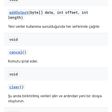
add
Output
(byte[] data
,
int offset
,
int
length)
Yeni veriler kullanıma sunulduğunda her seferinde çağrılır.
void
cancel
()
Komutu iptal eder.
void
clear
()
Şu anda biriktirilmiş verileri silin ve ardından yeni bir dosya
oluşturun.