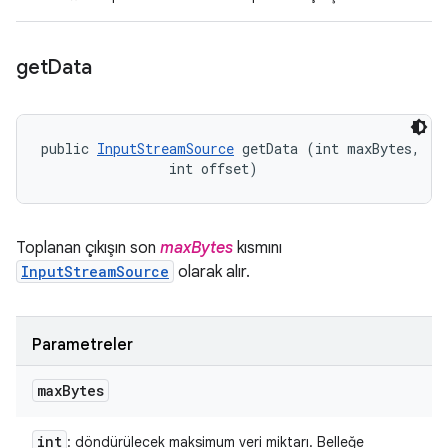
get
Data
public 
InputStreamSource
 getData (int maxBytes, 

                int offset)
Toplanan çıkışın son
maxBytes
kısmını
InputStreamSource
olarak alır.
Parametreler
max
Bytes
int
: döndürülecek maksimum veri miktarı. Belleğe