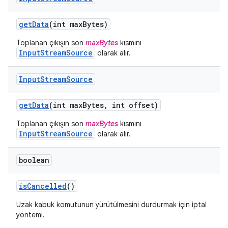
get
Data
(int max
Bytes)
Toplanan çıkışın son
maxBytes
kısmını
InputStreamSource
olarak alır.
Input
Stream
Source
get
Data
(int max
Bytes
,
int offset)
Toplanan çıkışın son
maxBytes
kısmını
InputStreamSource
olarak alır.
boolean
is
Cancelled
()
Uzak kabuk komutunun yürütülmesini durdurmak için iptal
yöntemi.