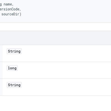
g name, 

ersionCode, 

 sourceDir)
String
long
String