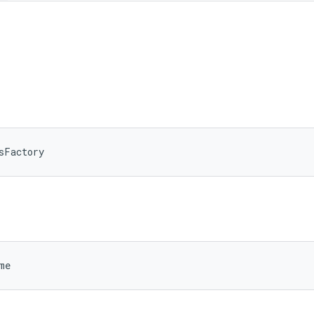
sFactory
me