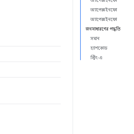
অ্যাপেক্সইনফো
অ্যাপেক্সইনফো
অ্যাপেক্সইনফো
জনসাধারণের পদ্ধতি
সমান
হ্যাশকোড
স্ট্রিং-এ