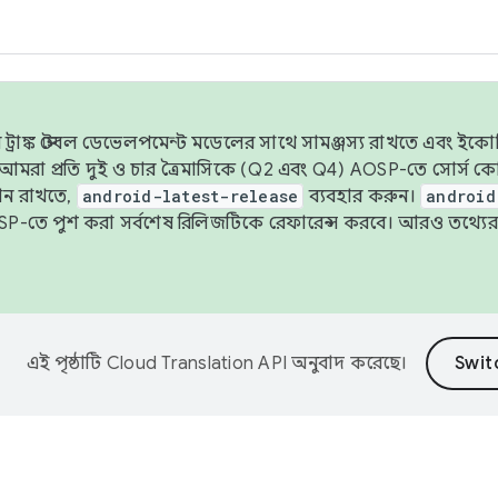
াঙ্ক স্টেবল ডেভেলপমেন্ট মডেলের সাথে সামঞ্জস্য রাখতে এবং ইকোসিস্ট
ে, আমরা প্রতি দুই ও চার ত্রৈমাসিকে (Q2 এবং Q4) AOSP-তে সোর্স
ান রাখতে,
android-latest-release
ব্যবহার করুন।
android
বদা AOSP-তে পুশ করা সর্বশেষ রিলিজটিকে রেফারেন্স করবে। আরও তথ্যের
এই পৃষ্ঠাটি
Cloud Translation API
অনুবাদ করেছে।