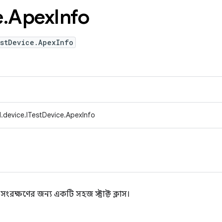
e
.
Apex
Info
estDevice.ApexInfo
.device.ITestDevice.ApexInfo
সংরক্ষণের জন্য একটি সহজ স্ট্রাক্ট ক্লাস।