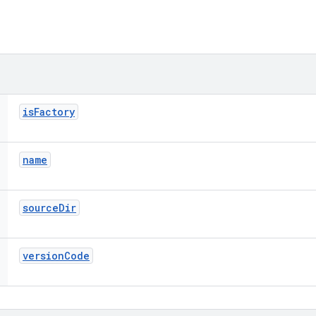
is
Factory
name
source
Dir
version
Code