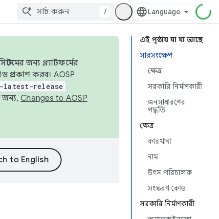
/
এই পৃষ্ঠায় যা যা আছে
সারসংক্ষেপ
েমের জন্য প্ল্যাটফর্মের
ক্ষেত্র
 কোড প্রকাশ করব। AOSP
-latest-release
সরকারি নির্মাণকারী
 জন্য,
Changes to AOSP
জনসাধারণের
পদ্ধতি
ক্ষেত্র
কারখানা
নাম
উৎস পরিচালক
সংস্করণ কোড
সরকারি নির্মাণকারী