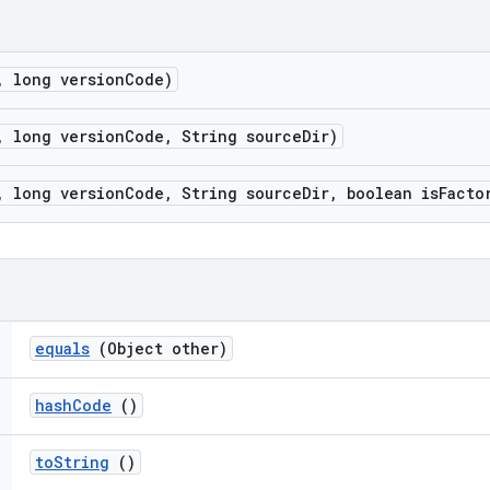
,
long version
Code)
,
long version
Code
,
String source
Dir)
,
long version
Code
,
String source
Dir
,
boolean is
Facto
equals
(Object other)
hash
Code
()
to
String
()