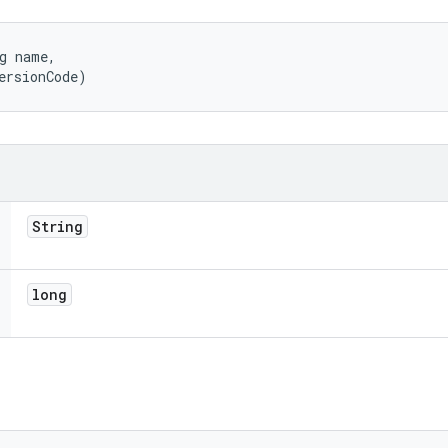
g name, 

ersionCode)
String
long