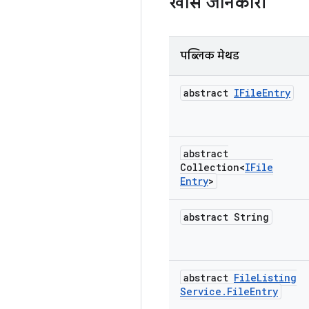
खास जानकारी
पब्लिक मेथड
abstract
IFile
Entry
abstract
Collection<
IFile
Entry
>
abstract String
abstract
File
Listing
Service
.
File
Entry