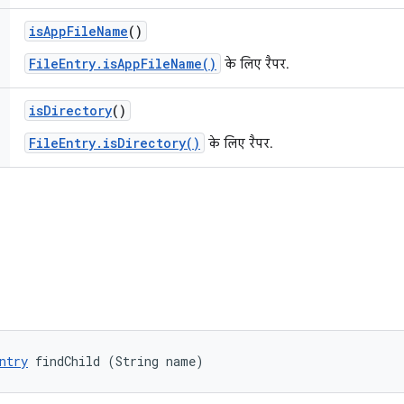
is
App
File
Name
()
FileEntry.isAppFileName()
के लिए रैपर.
is
Directory
()
FileEntry.isDirectory()
के लिए रैपर.
ntry
 findChild (String name)