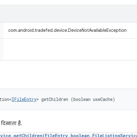
com.android.tradefed.device.DeviceNotAvailableException
tion<
IFileEntry
> getChildren (boolean useCache)
 दिखाता है.
rvice.getChildren(FileEntry,boolean,FileListingServic