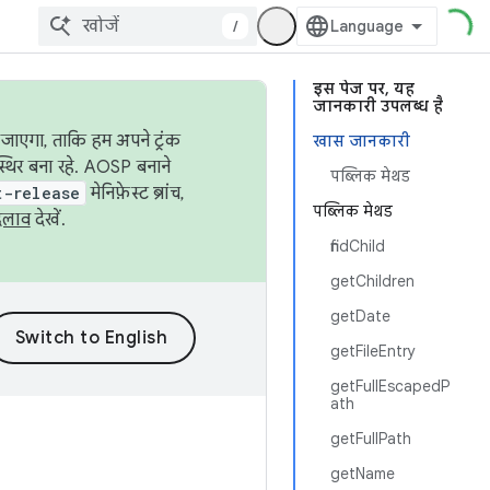
/
इस पेज पर, यह
जानकारी उपलब्ध है
जाएगा, ताकि हम अपने ट्रंक
खास जानकारी
स्थिर बना रहे. AOSP बनाने
पब्लिक मेथड
t-release
मेनिफ़ेस्ट ब्रांच,
पब्लिक मेथड
दलाव
देखें.
findChild
getChildren
getDate
getFileEntry
getFullEscapedP
ath
getFullPath
getName