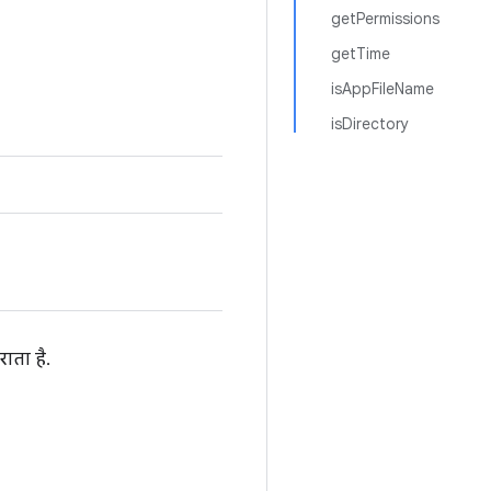
getPermissions
getTime
isAppFileName
isDirectory
ाता है.