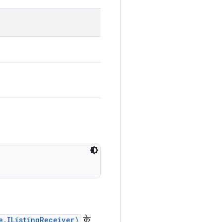
e.IListingReceiver)
के