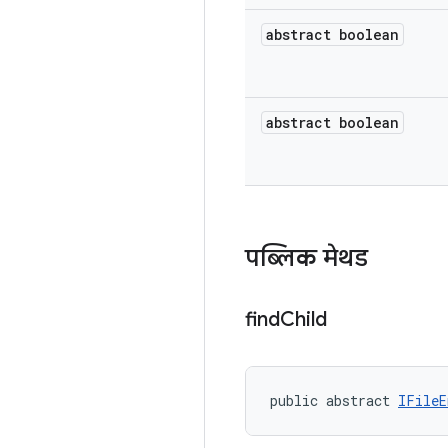
abstract boolean
abstract boolean
पब्लिक मेथड
find
Child
public abstract 
IFileE