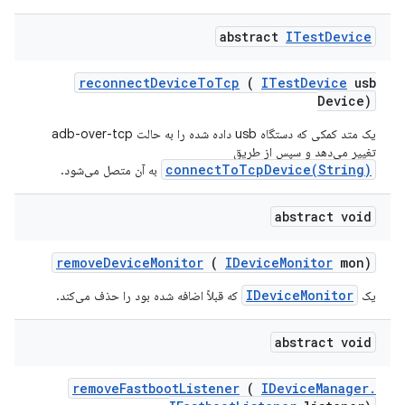
abstract
ITest
Device
reconnect
Device
To
Tcp
(
ITest
Device
usb
Device)
یک متد کمکی که دستگاه usb داده شده را به حالت adb-over-tcp
تغییر می‌دهد و سپس از طریق
connectToTcpDevice(String)
به آن متصل می‌شود.
abstract void
remove
Device
Monitor
(
IDevice
Monitor
mon)
IDeviceMonitor
یک
که قبلاً اضافه شده بود را حذف می‌کند.
abstract void
remove
Fastboot
Listener
(
IDevice
Manager
.