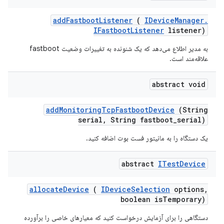
add
Fastboot
Listener
(
IDevice
Manager
.
IFastboot
Listener
listener)
به مدیر اطلاع می‌دهد که یک شنونده به تغییرات وضعیت fastboot
علاقه‌مند است.
abstract void
add
Monitoring
Tcp
Fastboot
Device
(String
serial
,
String fastboot
_
serial)
یک دستگاه را به مانیتور فست بوت اضافه کنید.
abstract
ITest
Device
allocate
Device
(
IDevice
Selection
options
,
boolean is
Temporary)
دستگاهی را برای آزمایش درخواست کنید که معیارهای خاصی را برآورده