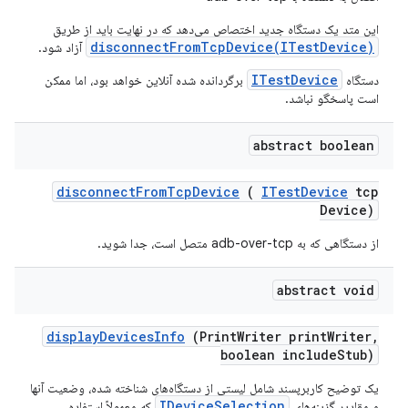
این متد یک دستگاه جدید اختصاص می‌دهد که در نهایت باید از طریق
disconnectFromTcpDevice(ITestDevice)
آزاد شود.
ITestDevice
دستگاه
برگردانده شده آنلاین خواهد بود، اما ممکن
است پاسخگو نباشد.
abstract boolean
disconnect
From
Tcp
Device
(
ITest
Device
tcp
Device)
از دستگاهی که به adb-over-tcp متصل است، جدا شوید.
abstract void
display
Devices
Info
(Print
Writer print
Writer
,
boolean include
Stub)
یک توضیح کاربرپسند شامل لیستی از دستگاه‌های شناخته شده، وضعیت آنها
IDeviceSelection
و مقادیر گزینه‌های
که معمولاً استفاده