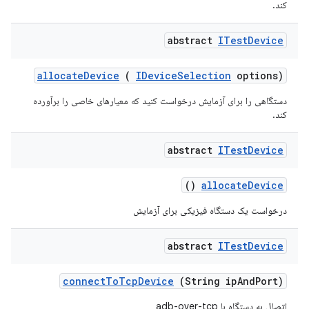
کند.
abstract
ITest
Device
allocate
Device
(
IDevice
Selection
options)
دستگاهی را برای آزمایش درخواست کنید که معیارهای خاصی را برآورده
کند.
abstract
ITest
Device
()
allocate
Device
درخواست یک دستگاه فیزیکی برای آزمایش
abstract
ITest
Device
connect
To
Tcp
Device
(String ip
And
Port)
اتصال به دستگاه با adb-over-tcp