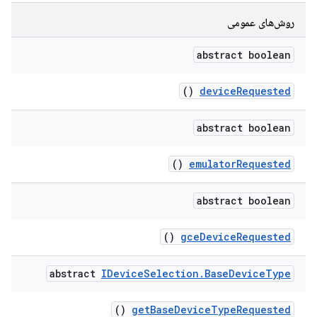
روش‌های عمومی
abstract boolean
()
device
Requested
abstract boolean
()
emulator
Requested
abstract boolean
()
gce
Device
Requested
abstract
IDevice
Selection
.
Base
Device
Type
()
get
Base
Device
Type
Requested