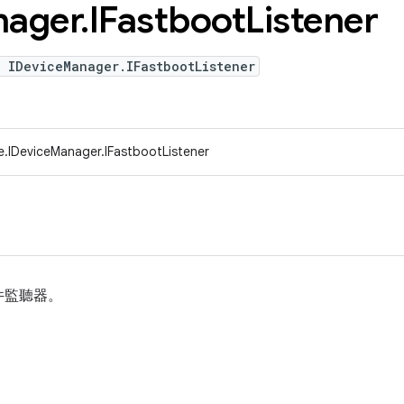
ager
.
IFastboot
Listener
 IDeviceManager.IFastbootListener
e.IDeviceManager.IFastbootListener
件監聽器。