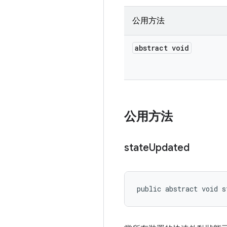
公用方法
abstract void
公用方法
state
Updated
public abstract void s