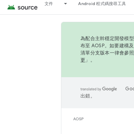
文件
Android 程式碼搜尋工具
為配合主幹穩定開發模型，
布至 AOSP。如要建構及
清單分支版本一律會參照推
更
」。
Go
出錯。
AOSP