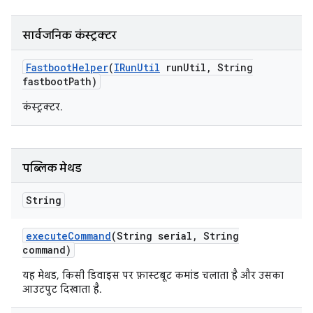
सार्वजनिक कंस्ट्रक्टर
Fastboot
Helper
(
IRun
Util
run
Util
,
String
fastboot
Path)
कंस्ट्रक्टर.
पब्लिक मेथड
String
execute
Command
(String serial
,
String
command)
यह मेथड, किसी डिवाइस पर फ़ास्टबूट कमांड चलाता है और उसका
आउटपुट दिखाता है.