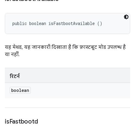
public boolean isFastbootAvailable ()
यह मेथड, यह जानकारी दिखाता है कि फ़ास्टबूट मोड उपलब्ध है
या नहीं.
रिटर्न
boolean
is
Fastbootd