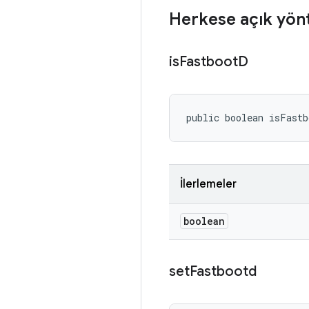
Herkese açık yön
is
Fastboot
D
public boolean isFast
İlerlemeler
boolean
set
Fastbootd