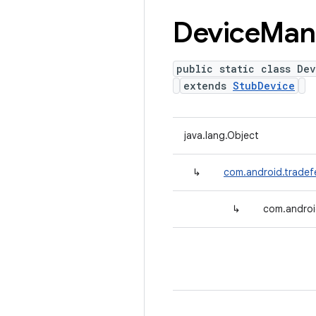
Device
Man
public static class De
extends
StubDevice
java.lang.Object
↳
com.android.tradef
↳
com.androi