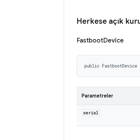
Herkese açık kur
Fastboot
Device
public FastbootDevice 
Parametreler
serial