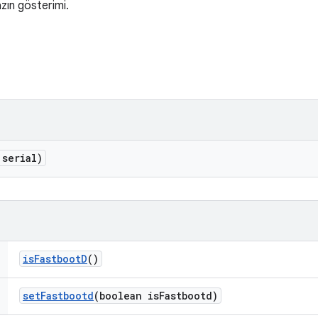
zın gösterimi.
 serial)
is
Fastboot
D
()
set
Fastbootd
(boolean is
Fastbootd)