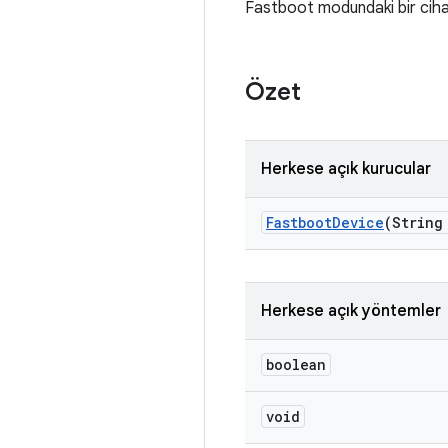
Fastboot modundaki bir ciha
Özet
Herkese açık kurucular
Fastboot
Device
(String
Herkese açık yöntemler
boolean
void