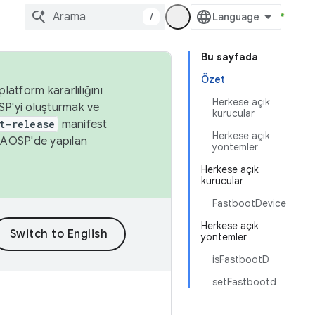
/
Bu sayfada
Özet
latform kararlılığını
Herkese açık
SP'yi oluşturmak ve
kurucular
t-release
manifest
Herkese açık
n
AOSP'de yapılan
yöntemler
Herkese açık
kurucular
FastbootDevice
Herkese açık
yöntemler
isFastbootD
setFastbootd