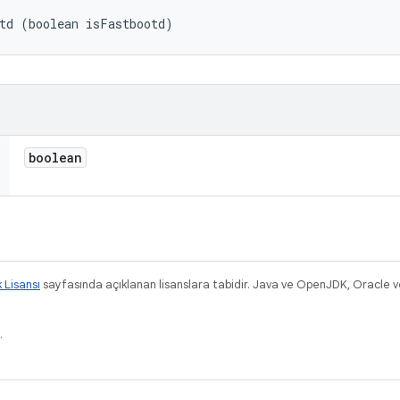
td (boolean isFastbootd)
boolean
k Lisansı
sayfasında açıklanan lisanslara tabidir. Java ve OpenJDK, Oracle ve/v
.