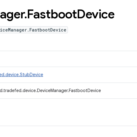
ager
.
Fastboot
Device
viceManager.FastbootDevice
ed.device.StubDevice
d.tradefed.device.DeviceManager.FastbootDevice