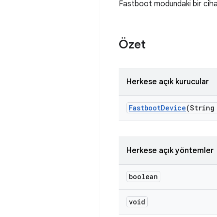
Fastboot modundaki bir ciha
Özet
Herkese açık kurucular
Fastboot
Device
(String
Herkese açık yöntemler
boolean
void