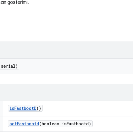
zın gösterimi.
 serial)
is
Fastboot
D
()
set
Fastbootd
(boolean is
Fastbootd)