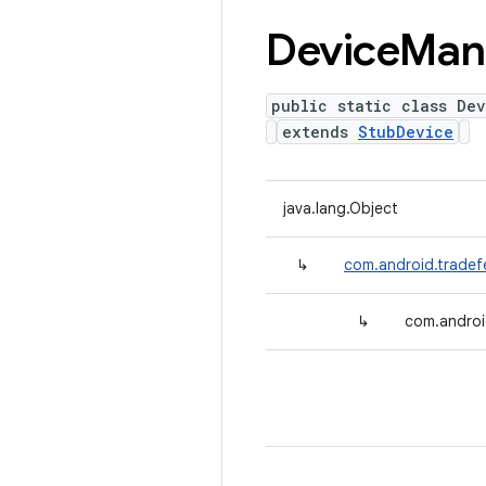
Device
Man
public static class De
extends
StubDevice
java.lang.Object
↳
com.android.tradef
↳
com.androi