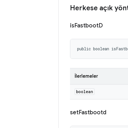
Herkese açık yön
is
Fastboot
D
public boolean isFast
İlerlemeler
boolean
set
Fastbootd