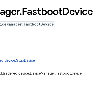
ager
.
Fastboot
Device
viceManager.FastbootDevice
ed.device.StubDevice
d.tradefed.device.DeviceManager.FastbootDevice