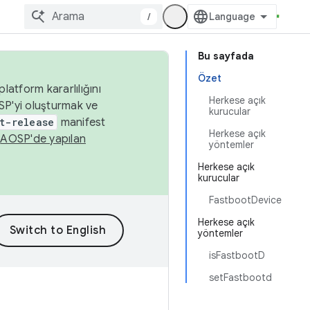
/
Bu sayfada
Özet
latform kararlılığını
Herkese açık
SP'yi oluşturmak ve
kurucular
t-release
manifest
Herkese açık
n
AOSP'de yapılan
yöntemler
Herkese açık
kurucular
FastbootDevice
Herkese açık
yöntemler
isFastbootD
setFastbootd