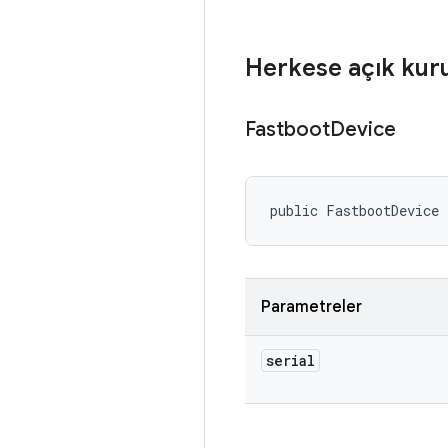
Herkese açık kur
Fastboot
Device
public FastbootDevice 
Parametreler
serial