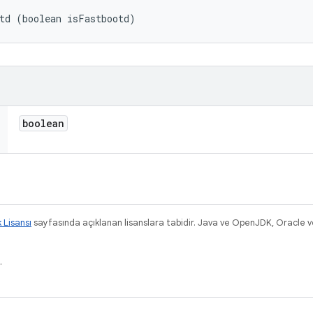
td (boolean isFastbootd)
boolean
k Lisansı
sayfasında açıklanan lisanslara tabidir. Java ve OpenJDK, Oracle ve/v
.