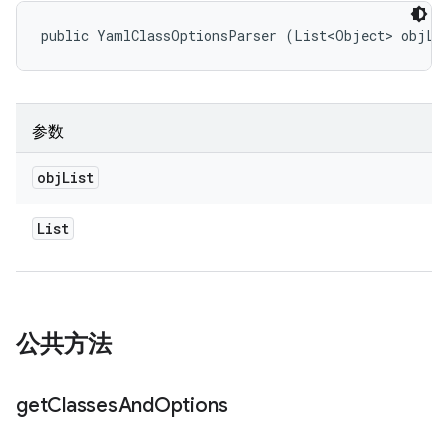
public YamlClassOptionsParser (List<Object> objLi
参数
obj
List
List
公共方法
get
Classes
And
Options