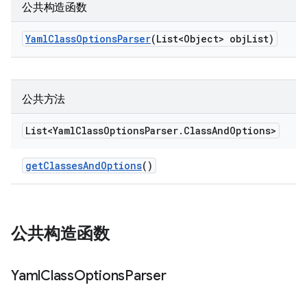
公共构造函数
Yaml
Class
Options
Parser
(List<Object> obj
List)
公共方法
List<Yaml
Class
Options
Parser
.
Class
And
Options>
get
Classes
And
Options
()
公共构造函数
Yaml
Class
Options
Parser