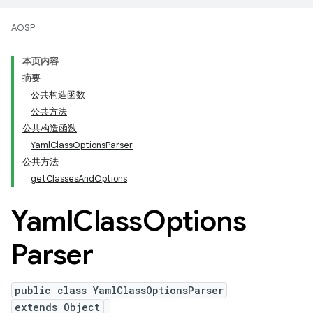
AOSP
本页内容
摘要
公共构造函数
公共方法
公共构造函数
YamlClassOptionsParser
公共方法
getClassesAndOptions
Yaml
Class
Options
Parser
public class YamlClassOptionsParser
extends Object