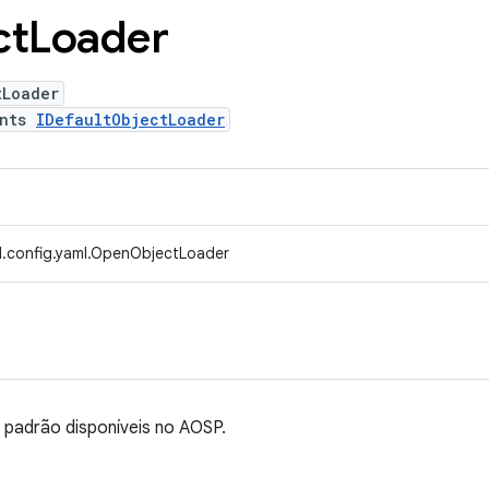
ct
Loader
tLoader
ents
IDefaultObjectLoader
d.config.yaml.OpenObjectLoader
 padrão disponíveis no AOSP.