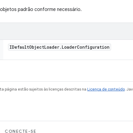
r objetos padrão conforme necessário.
IDefault
Object
Loader
.
Loader
Configuration
a página estão sujeitos às licenças descritas na
Licença de conteúdo
. Ja
CONECTE-SE