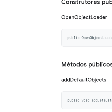
Construtores púb
Open
Object
Loader
public OpenObjectLoad
Métodos público
add
Default
Objects
public void addDefaul