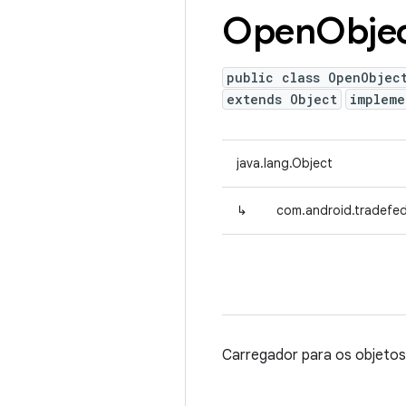
Open
Obje
public class OpenObjec
extends Object
implem
java.lang.Object
↳
com.android.tradefe
Carregador para os objetos