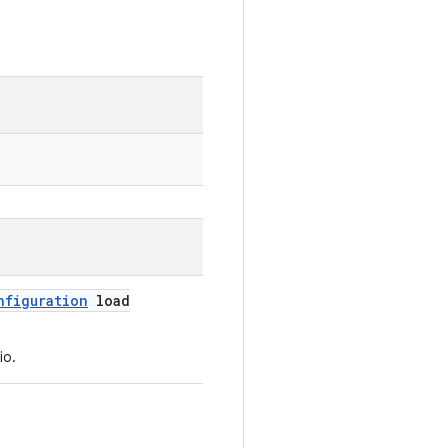
nfiguration
load
io.