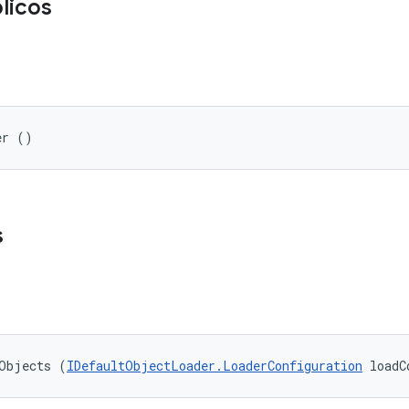
licos
er ()
s
tObjects (
IDefaultObjectLoader.LoaderConfiguration
 loadC