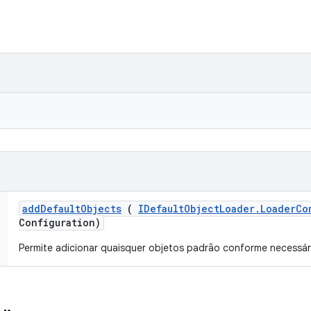
add
Default
Objects
(
IDefault
Object
Loader
.
Loader
Co
Configuration)
Permite adicionar quaisquer objetos padrão conforme necessár