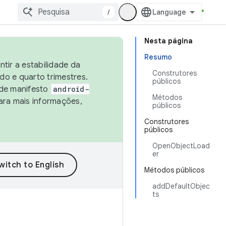
/
Nesta página
Resumo
tir a estabilidade da
Construtores
o e quarto trimestres.
públicos
 de manifesto
android-
Métodos
ara mais informações,
públicos
Construtores
públicos
OpenObjectLoad
er
Métodos públicos
addDefaultObjec
ts