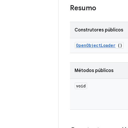
Resumo
Construtores públicos
Open
Object
Loader
()
Métodos públicos
void