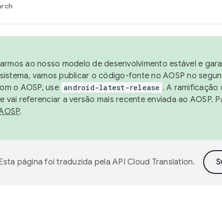
arch
harmos ao nosso modelo de desenvolvimento estável e garan
sistema, vamos publicar o código-fonte no AOSP no segund
 com o AOSP, use
android-latest-release
. A ramificação
 vai referenciar a versão mais recente enviada ao AOSP. P
 AOSP
.
Esta página foi traduzida pela
API Cloud Translation
.