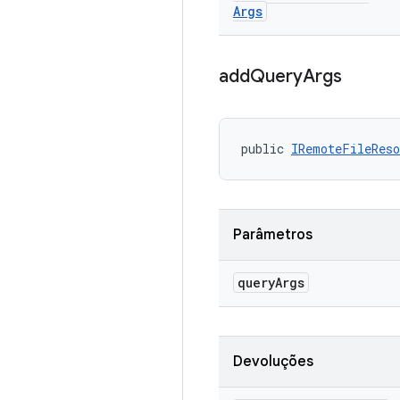
Args
add
Query
Args
public 
IRemoteFileReso
Parâmetros
query
Args
Devoluções