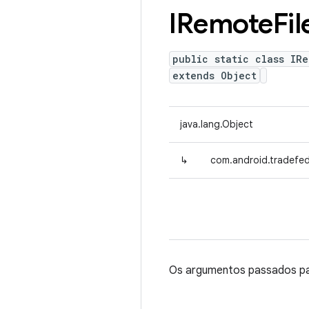
IRemote
Fil
public static class IRe
extends Object
java.lang.Object
↳
com.android.tradefed
Os argumentos passados ​​p