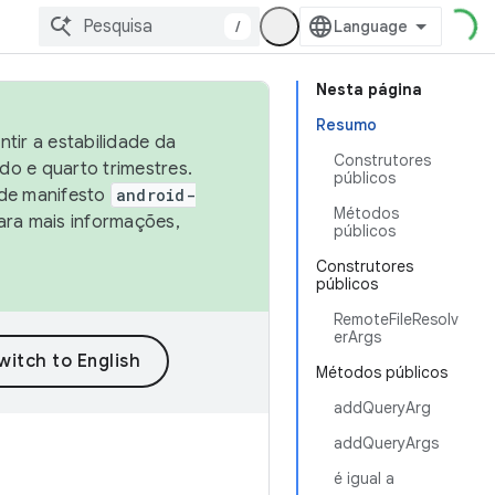
/
Nesta página
Resumo
tir a estabilidade da
Construtores
o e quarto trimestres.
públicos
 de manifesto
android-
Métodos
ara mais informações,
públicos
Construtores
públicos
RemoteFileResolv
erArgs
Métodos públicos
addQueryArg
addQueryArgs
é igual a