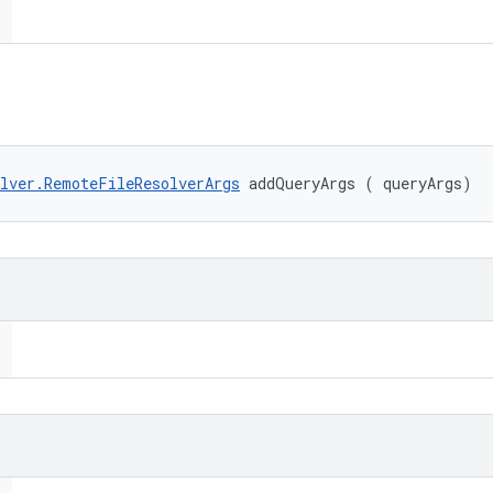
lver.RemoteFileResolverArgs
 addQueryArgs (
 queryArgs)