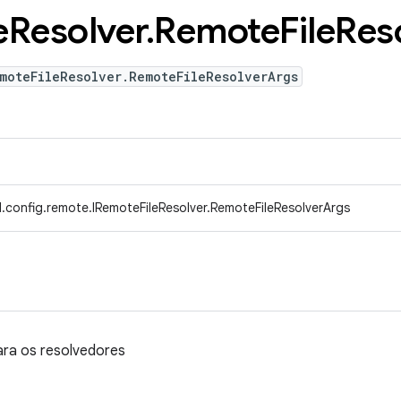
e
Resolver
.
Remote
File
Res
moteFileResolver.RemoteFileResolverArgs
.config.remote.IRemoteFileResolver.RemoteFileResolverArgs
ara os resolvedores