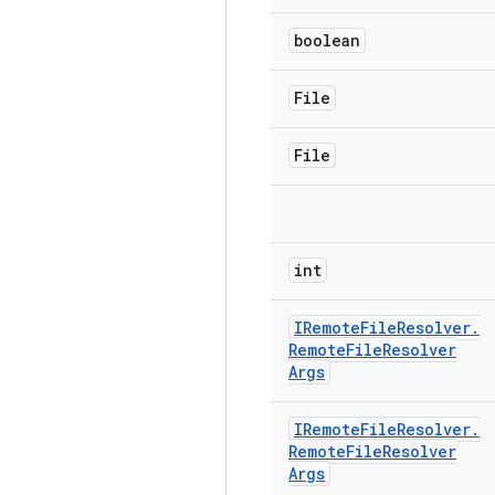
boolean
File
File
int
IRemote
File
Resolver
.
Remote
File
Resolver
Args
IRemote
File
Resolver
.
Remote
File
Resolver
Args