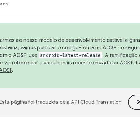
arch
harmos ao nosso modelo de desenvolvimento estável e garan
sistema, vamos publicar o código-fonte no AOSP no segund
 com o AOSP, use
android-latest-release
. A ramificação
 vai referenciar a versão mais recente enviada ao AOSP. P
 AOSP
.
Esta página foi traduzida pela
API Cloud Translation
.