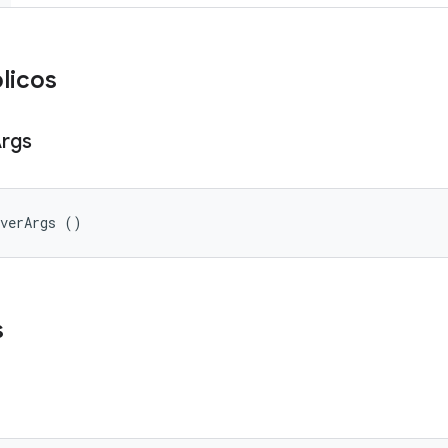
licos
rgs
lverArgs ()
s