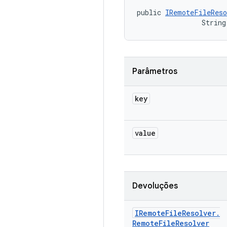
public 
IRemoteFileReso
                String
Parâmetros
key
value
Devoluções
IRemote
File
Resolver
.
Remote
File
Resolver