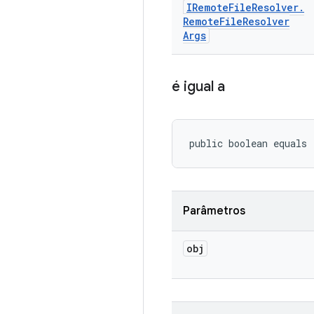
IRemote
File
Resolver
.
Remote
File
Resolver
Args
é igual a
public boolean equals
Parâmetros
obj