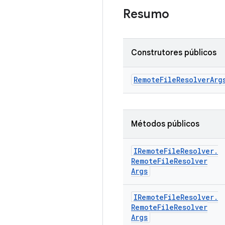
Resumo
Construtores públicos
Remote
File
Resolver
Arg
Métodos públicos
IRemote
File
Resolver
.
Remote
File
Resolver
Args
IRemote
File
Resolver
.
Remote
File
Resolver
Args