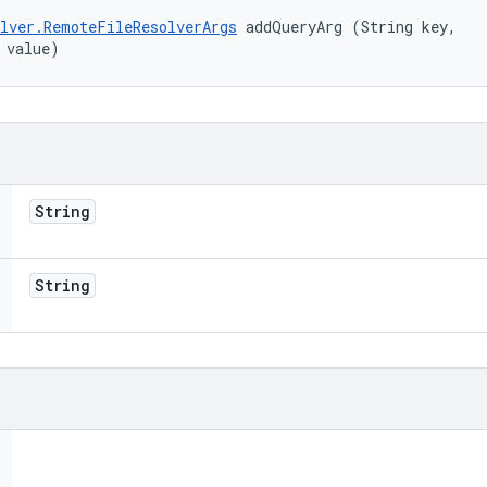
lver.RemoteFileResolverArgs
 addQueryArg (String key, 

 value)
String
String