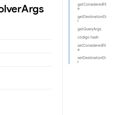
getConsideredFil
olver
Args
e
getDestinationDi
r
getQueryArgs
código hash
setConsideredFil
e
setDestinationDi
r