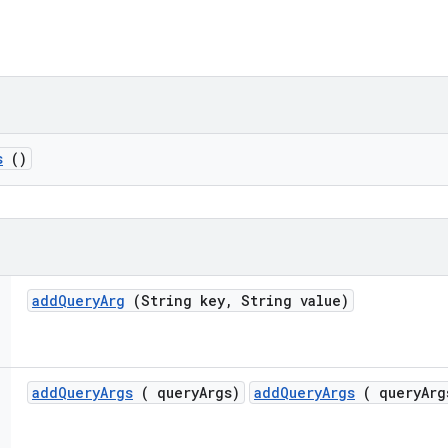
s
()
add
Query
Arg
(String key
,
String value)
add
Query
Args
( query
Args)
addQueryArgs
( queryArg