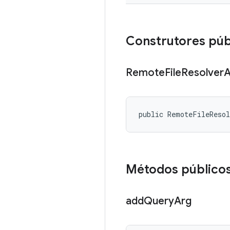
Construtores púb
Remote
File
Resolver
A
public RemoteFileReso
Métodos público
add
Query
Arg