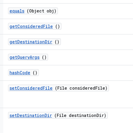
equals
(Object obj)
get
Considered
File
()
get
Destination
Dir
()
get
Query
Args
()
hash
Code
()
set
Considered
File
(File considered
File)
set
Destination
Dir
(File destination
Dir)