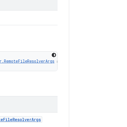
r.RemoteFileResolverArgs
 args)
te
File
Resolver
Args