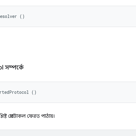
Resolver ()
l সম্পর্কে
rtedProtocol ()
িষ্ট প্রোটোকল ফেরত পাঠায়।