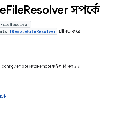
e
File
Resolver সম্পর্কে
FileResolver
ents
IRemoteFileResolver
প্রসারিত করে
d.config.remote.HttpRemoteফাইল রিজলভার
র্কে