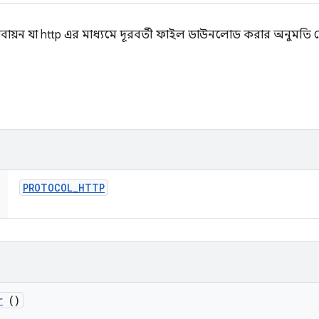
তবায়ন যা http এর মাধ্যমে দূরবর্তী ফাইল ডাউনলোড করার অনুমতি দ
PROTOCOL
_
HTTP
r
()