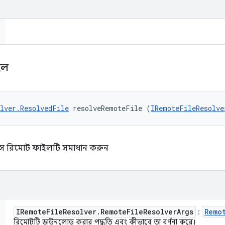
ইল
lver.ResolvedFile
 resolveRemoteFile (
IRemoteFileResolve
ফেসে রিমোট ফাইলটি সমাধান করুন
IRemote
File
Resolver
.
Remote
File
Resolver
Args
Remo
:
রিমোটটি ডাউনলোড করার পদ্ধতি এবং কীভাবে তা বর্ণনা করে।