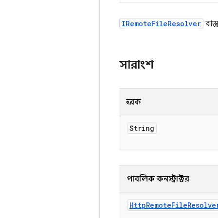
IRemoteFileResolver
বাস্
সারাংশ
ধ্রুবক
String
পাবলিক কনস্ট্রাক্টর
Http
Remote
File
Resolve