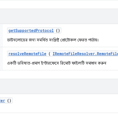
get
Supported
Protocol
()
ডাউনলোডের জন্য সমর্থিত সংশ্লিষ্ট প্রোটোকল ফেরত পাঠায়।
resolve
Remote
File
(
IRemote
File
Resolver
.
Remote
Fil
একটি ভবিষ্যত-প্রমাণ ইন্টারফেসে রিমোট ফাইলটি সমাধান করুন
der
()