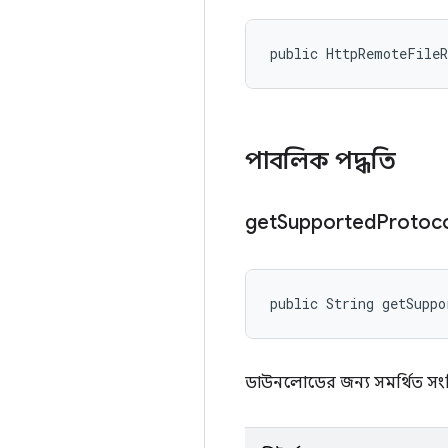
public HttpRemoteFile
পাবলিক পদ্ধতি
get
Supported
Protoco
public String getSuppo
ডাউনলোডের জন্য সমর্থিত সংশ্ল