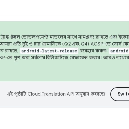
াঙ্ক স্টেবল ডেভেলপমেন্ট মডেলের সাথে সামঞ্জস্য রাখতে এবং ইকোসিস্ট
ে, আমরা প্রতি দুই ও চার ত্রৈমাসিকে (Q2 এবং Q4) AOSP-তে সোর্স
ান রাখতে,
android-latest-release
ব্যবহার করুন।
android
বদা AOSP-তে পুশ করা সর্বশেষ রিলিজটিকে রেফারেন্স করবে। আরও তথ্যের
এই পৃষ্ঠাটি
Cloud Translation API
অনুবাদ করেছে।