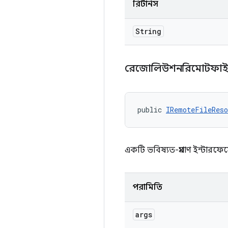
রিটার্নস
String
রেজোলিউশনরিমোটফা
public 
IRemoteFileReso
একটি ভবিষ্যত-প্রমাণ ইন্টার
পরামিতি
args