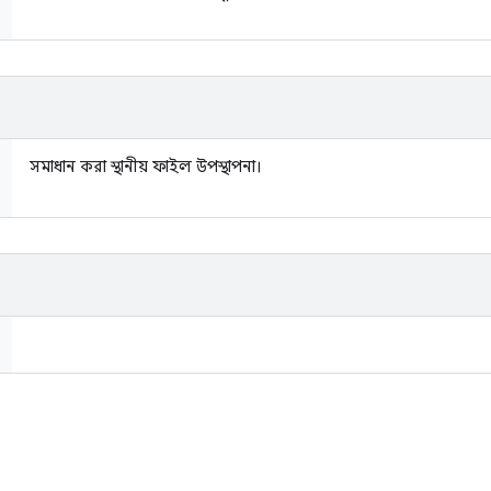
সমাধান করা স্থানীয় ফাইল উপস্থাপনা।