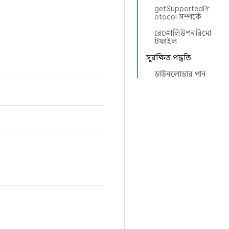
getSupportedPr
otocol সম্পর্কে
রেজোলিউশনরিমো
টফাইল
সুরক্ষিত পদ্ধতি
ডাউনলোডার পান