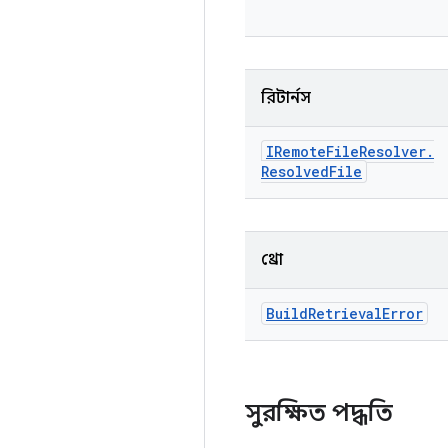
রিটার্নস
IRemote
File
Resolver
.
Resolved
File
থ্রো
Build
Retrieval
Error
সুরক্ষিত পদ্ধতি