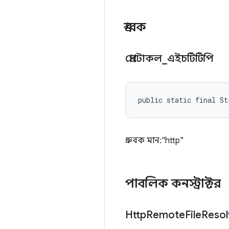
ধ্রুবক
প্রোটোকল
_
এইচটিটিপি
public static final S
ধ্রুবক মান: "http"
পাবলিক কনস্ট্রাক্টর
Http
Remote
File
Resol