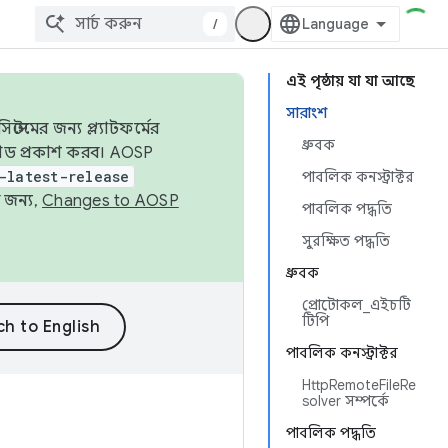
/
এই পৃষ্ঠায় যা যা আছে
সারাংশ
েমের জন্য প্ল্যাটফর্মের
ধ্রুবক
 কোড প্রকাশ করব। AOSP
-latest-release
পাবলিক কনস্ট্রাক্টর
 জন্য,
Changes to AOSP
পাবলিক পদ্ধতি
সুরক্ষিত পদ্ধতি
ধ্রুবক
প্রোটোকল_এইচটি
টিপি
পাবলিক কনস্ট্রাক্টর
HttpRemoteFileRe
solver সম্পর্কে
পাবলিক পদ্ধতি