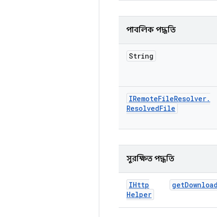
পাবলিক পদ্ধতি
String
IRemote
File
Resolver
.
Resolved
File
সুরক্ষিত পদ্ধতি
IHttp
get
Downloa
Helper