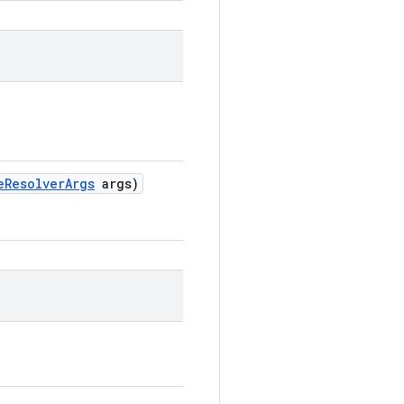
e
Resolver
Args
args)