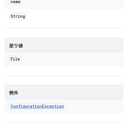
name
String
戻り値
File
例外
Configuration
Exception