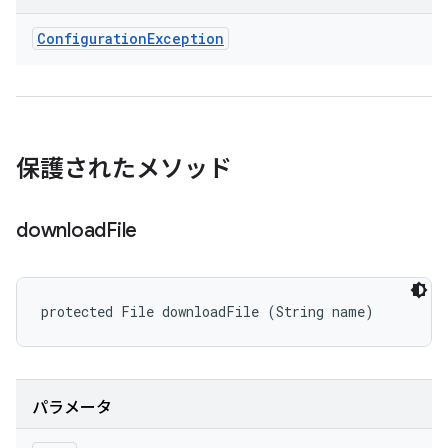
Configuration
Exception
保護されたメソッド
download
File
protected File downloadFile (String name)
パラメータ