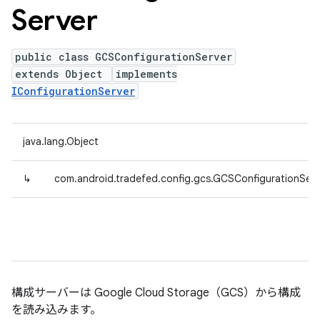
Server
public class GCSConfigurationServer
extends Object
implements
IConfigurationServer
java.lang.Object
↳
com.android.tradefed.config.gcs.GCSConfigurationServ
構成サーバーは Google Cloud Storage（GCS）から構成
を読み込みます。