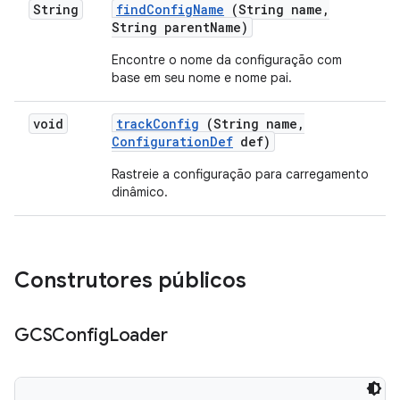
String
find
Config
Name
(String name
,
String parent
Name)
Encontre o nome da configuração com
base em seu nome e nome pai.
void
track
Config
(String name
,
Configuration
Def
def)
Rastreie a configuração para carregamento
dinâmico.
Construtores públicos
GCSConfig
Loader