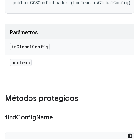
public GCSConfigLoader (boolean isGlobalConfig)
Parâmetros
is
Global
Config
boolean
Métodos protegidos
find
Config
Name