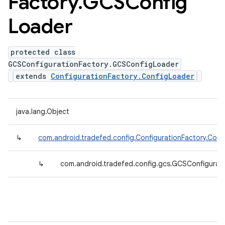
Factory
.
GCSConfig
Loader
protected class
GCSConfigurationFactory.GCSConfigLoader
extends
ConfigurationFactory.ConfigLoader
java.lang.Object
↳
com.android.tradefed.config.ConfigurationFactory.Conf
↳
com.android.tradefed.config.gcs.GCSConfigurat