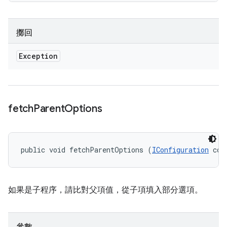
擲回
Exception
fetch
Parent
Options
public void fetchParentOptions (
IConfiguration
 con
如果是子程序，請比對父項值，從子項填入部分選項。