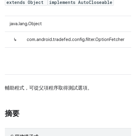
extends Object
implements AutoCloseable
java.lang.Object
↳
com.android.tradefed.config.filter.OptionFetcher
輔助程式，可從父項程序取得測試選項。
摘要