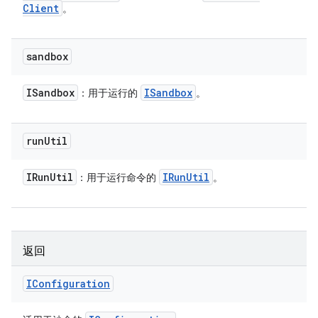
Client
。
sandbox
ISandbox
ISandbox
：用于运行的
。
run
Util
IRun
Util
IRun
Util
：用于运行命令的
。
返回
IConfiguration