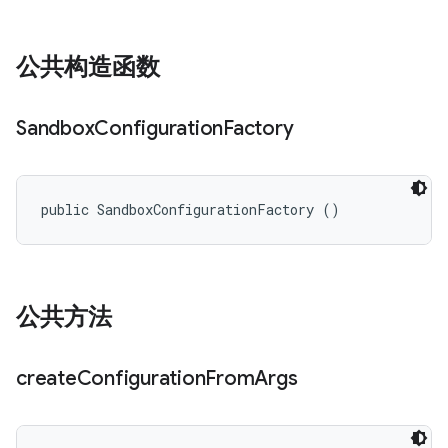
公共构造函数
Sandbox
Configuration
Factory
public SandboxConfigurationFactory ()
公共方法
create
Configuration
From
Args