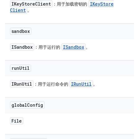
IKey
Store
Client
IKey
Store
：用于加载密钥的
Client
。
sandbox
ISandbox
ISandbox
：用于运行的
。
run
Util
IRun
Util
IRun
Util
：用于运行命令的
。
global
Config
File