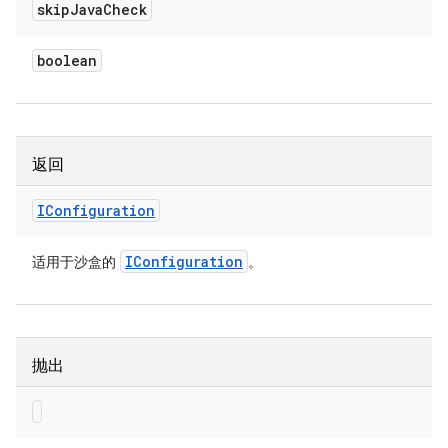
skip
Java
Check
boolean
返回
IConfiguration
IConfiguration
适用于沙盒的
。
抛出