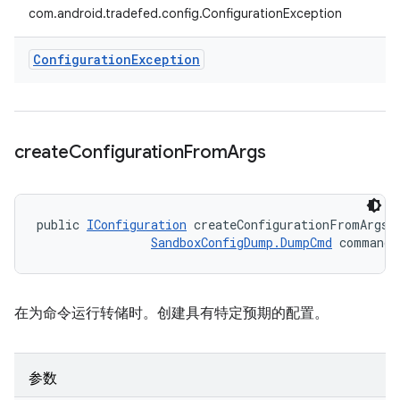
com.android.tradefed.config.ConfigurationException
Configuration
Exception
create
Configuration
From
Args
public 
IConfiguration
 createConfigurationFromArgs (
SandboxConfigDump.DumpCmd
 command)
在为命令运行转储时。创建具有特定预期的配置。
参数