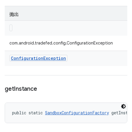
抛出
com.android.tradefed.config.ConfigurationException
Configuration
Exception
get
Instance
public static 
SandboxConfigurationFactory
 getInsta