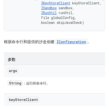
IKeyStoreClient
 keyStoreClient, 

ISandbox
 sandbox, 

IRunUtil
 runUtil, 

                File globalConfig, 

                boolean skipJavaCheck)
根据命令行和提供的沙盒创建
IConfiguration
。
参数
args
String
：运行的命令行。
key
Store
Client