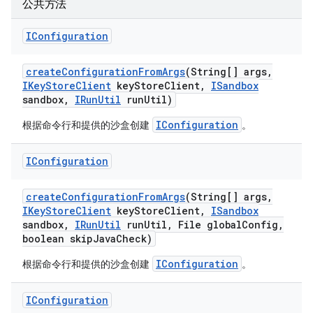
公共方法
IConfiguration
create
Configuration
From
Args
(String[] args
,
IKey
Store
Client
key
Store
Client
,
ISandbox
sandbox
,
IRun
Util
run
Util)
IConfiguration
根据命令行和提供的沙盒创建
。
IConfiguration
create
Configuration
From
Args
(String[] args
,
IKey
Store
Client
key
Store
Client
,
ISandbox
sandbox
,
IRun
Util
run
Util
,
File global
Config
,
boolean skip
Java
Check)
IConfiguration
根据命令行和提供的沙盒创建
。
IConfiguration