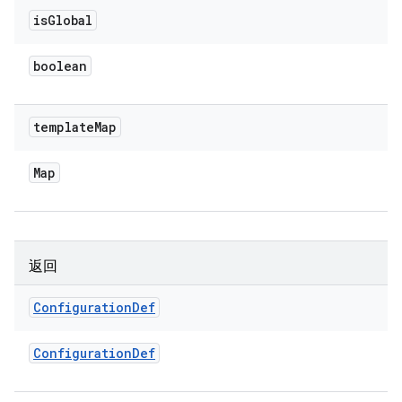
is
Global
boolean
template
Map
Map
返回
Configuration
Def
Configuration
Def