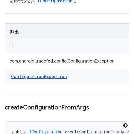
IConfiguration
适用于沙盒的
。
抛出
com.android.tradefed.config.ConfigurationException
Configuration
Exception
create
Configuration
From
Args
public 
IConfiguration
 createConfigurationFromArgs (