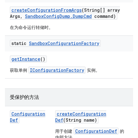
create
Configuration
From
Args
(String[] array
Args
,
Sandbox
Config
Dump
.
Dump
Cmd
command)
在为命令运行转储时。
static
Sandbox
Configuration
Factory
get
Instance
()
IConfigurationFactory
获取单例
实例。
受保护的方法
Configuration
create
Configuration
Def
Def
(String name)
ConfigurationDef
用于创建
的
内部方法