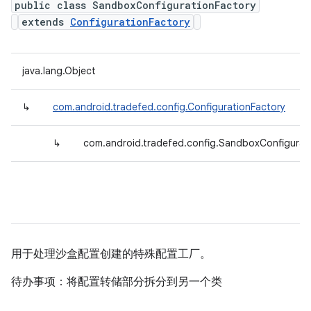
public class SandboxConfigurationFactory
extends
ConfigurationFactory
java.lang.Object
↳
com.android.tradefed.config.ConfigurationFactory
↳
com.android.tradefed.config.SandboxConfigurat
用于处理沙盒配置创建的特殊配置工厂。
待办事项：将配置转储部分拆分到另一个类