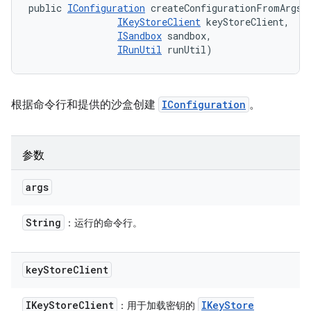
public 
IConfiguration
 createConfigurationFromArgs (
IKeyStoreClient
 keyStoreClient, 

ISandbox
 sandbox, 

IRunUtil
 runUtil)
根据命令行和提供的沙盒创建
IConfiguration
。
参数
args
String
：运行的命令行。
key
Store
Client
IKey
Store
Client
IKey
Store
：用于加载密钥的