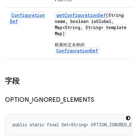
Configuration
get
Configuration
Def
(String
Def
name
,
boolean is
Global
,
Map<String
,
String> template
Map)
检索给定名称的
ConfigurationDef
字段
OPTION
_
IGNORED
_
ELEMENTS
public static final Set<String> OPTION_IGNORED_EL