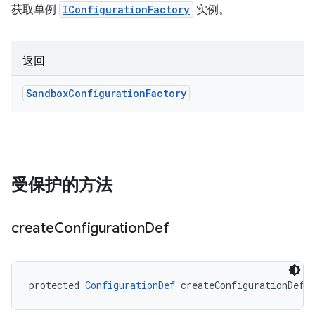
获取单例
IConfigurationFactory
实例。
返回
Sandbox
Configuration
Factory
受保护的方法
create
Configuration
Def
protected 
ConfigurationDef
 createConfigurationDef 