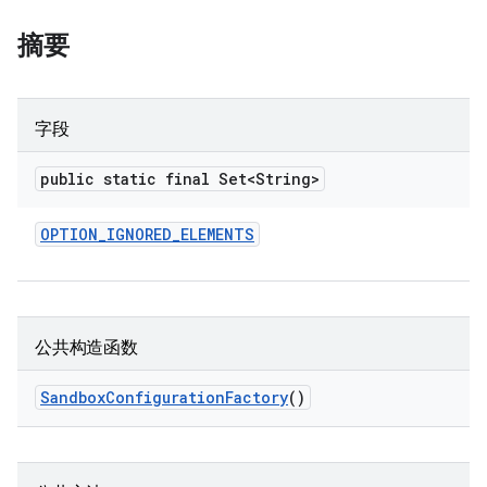
摘要
字段
public static final Set<String>
OPTION
_
IGNORED
_
ELEMENTS
公共构造函数
Sandbox
Configuration
Factory
()