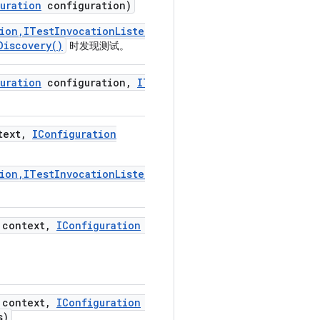
uration
configuration)
ion,ITestInvocationListener)
Discovery()
时发现测试。
uration
configuration
,
ITest
ext
,
IConfiguration
ion,ITestInvocationListener)
context
,
IConfiguration
non
context
,
IConfiguration
non
s)