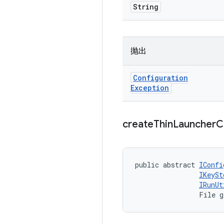
String
抛出
Configuration
Exception
create
Thin
Launcher
C
public abstract 
IConfi
IKeySt
IRunUt
                File g