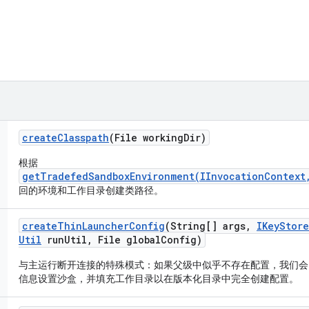
create
Classpath
(File working
Dir)
根据
getTradefedSandboxEnvironment(IInvocationContext
回的环境和工作目录创建类路径。
create
Thin
Launcher
Config
(String[] args
,
IKey
Store
Util
run
Util
,
File global
Config)
与主运行断开连接的特殊模式：如果父级中似乎不存在配置，我们会
信息设置沙盒，并填充工作目录以在版本化目录中完全创建配置。