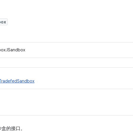
box
box.ISandbox
TradefedSandbox
沙盒的接口。