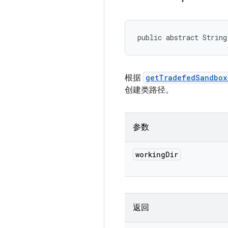
public abstract String
根据
getTradefedSandbox
创建类路径。
参数
working
Dir
返回