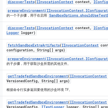
discover
Tests
(
IInvocation
Context
context
,
IConfig
prepareEnvironment(IInvocationContext,IConfigurat
SandboxOptions.shouldUseTest
的一个子步骤，用于在启用
discover
Tests
(
IInvocation
Context
context
,
IConfig
Logger
logger)
fetch
Sandbox
Extra
Artifacts
(
IInvocation
Context
cont
configuration
,
String[] args)
prepareEnvironment(IInvocationContext,IConfigurat
的子步骤，用于获取沙盒所需的其他文件。
get
Tradefed
Sandbox
Environment
(
IInvocation
Context
Versioned
Config
,
String[] args)
根据命令行实参返回要使用的沙盒环境 TF。
get
Tradefed
Sandbox
Environment
(
IInvocation
Context
Versioned
Config
,
ITest
Logger
logger
,
String[] arg