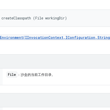
 createClasspath (File workingDir)
Environment(IInvocationContext,IConfiguration,String
File
：沙盒的当前工作目录。