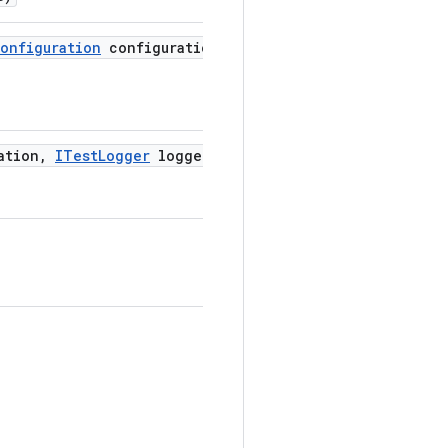
onfiguration
configuration
,
ation
,
ITest
Logger
logger)