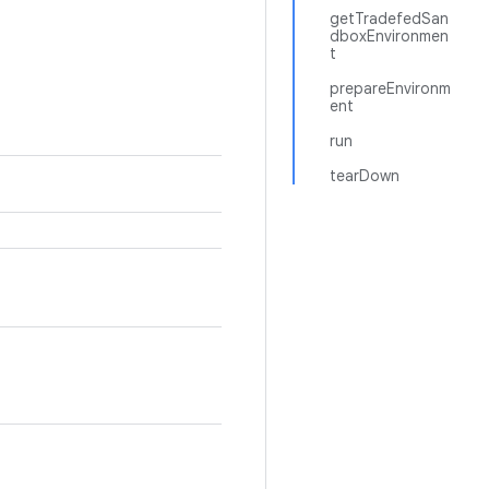
getTradefedSan
dboxEnvironmen
t
prepareEnvironm
ent
run
tearDown