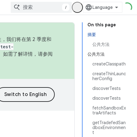
/
On this page
摘要
，我们将在第 2 季度和
公共方法
test-
本。如需了解详情，请参阅
公共方法
createClasspath
createThinLaunc
herConfig
discoverTests
discoverTests
fetchSandboxEx
traArtifacts
getTradefedSan
dboxEnvironmen
t