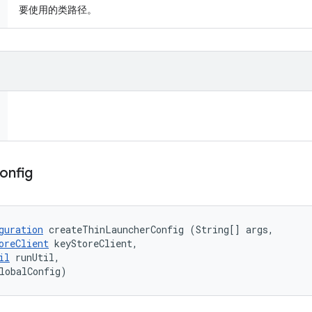
要使用的类路径。
onfig
guration
 createThinLauncherConfig (String[] args, 

oreClient
 keyStoreClient, 

il
 runUtil, 

lobalConfig)