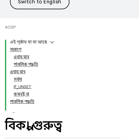
AOSP
এই পৃষ্ঠায় যা যা আছে
সারাংশ
এনাম মান
পাবলিক পদ্ধতি
এনাম মান
সর্বদা
IF_UNSET
কখনই না
পাবলিক পদ্ধতি
বিকল্প। গুরুত্ব