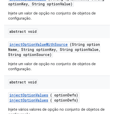
option
Key
,
String option
Value)
Injete um valor de opção no conjunto de objetos de
configuração.
abstract void
inject
Option
Value
With
Source
(String option
Name
,
String option
Key
,
String option
Value
,
String option
Source)
Injete um valor de opção no conjunto de objetos de
configuração.
abstract void
inject
Option
Values
( option
Defs)
injectOptionValues
( optionDefs)
Injete vários valores de opção no conjunto de objetos de