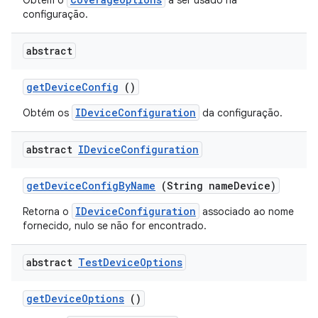
Obtém o
a ser usado na
configuração.
abstract
get
Device
Config
()
IDeviceConfiguration
Obtém os
da configuração.
abstract
IDevice
Configuration
get
Device
Config
By
Name
(String name
Device)
IDeviceConfiguration
Retorna o
associado ao nome
fornecido, nulo se não for encontrado.
abstract
Test
Device
Options
get
Device
Options
()