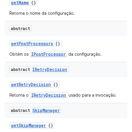
get
Name
()
Retorna o nome da configuração.
abstract
get
Post
Processors
()
IPostProcessor
Obtém os
da configuração.
abstract
IRetry
Decision
get
Retry
Decision
()
IRetryDecision
Retorna o
usado para a invocação.
abstract
Skip
Manager
get
Skip
Manager
()