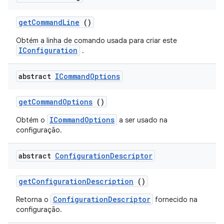
get
Command
Line
()
Obtém a linha de comando usada para criar este
IConfiguration
.
abstract
ICommand
Options
get
Command
Options
()
ICommandOptions
Obtém o
a ser usado na
configuração.
abstract
Configuration
Descriptor
get
Configuration
Description
()
ConfigurationDescriptor
Retorna o
fornecido na
configuração.