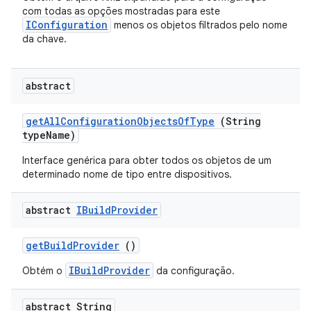
com todas as opções mostradas para este
IConfiguration
menos os objetos filtrados pelo nome
da chave.
abstract
get
All
Configuration
Objects
Of
Type
(String
type
Name)
Interface genérica para obter todos os objetos de um
determinado nome de tipo entre dispositivos.
abstract
IBuild
Provider
get
Build
Provider
()
IBuildProvider
Obtém o
da configuração.
abstract String