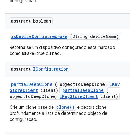
configuração.
abstract boolean
is
Device
Configured
Fake
(String device
Name)
Retorna se um dispositivo configurado está marcado
como isFake=true ou não.
abstract
IConfiguration
partial
Deep
Clone
( object
To
Deep
Clone
,
IKey
Store
Client
client)
partialDeepClone
(
objectToDeepClone,
IKeyStoreClient
client)
clone()
Crie um clone base de
e depois clone
profundamente a lista de determinado objeto de
configuração.