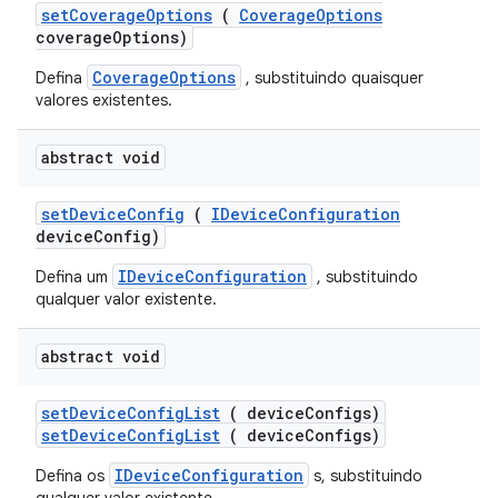
set
Coverage
Options
(
Coverage
Options
coverage
Options)
CoverageOptions
Defina
, substituindo quaisquer
valores existentes.
abstract void
set
Device
Config
(
IDevice
Configuration
device
Config)
IDeviceConfiguration
Defina um
, substituindo
qualquer valor existente.
abstract void
set
Device
Config
List
( device
Configs)
setDeviceConfigList
( deviceConfigs)
IDeviceConfiguration
Defina os
s, substituindo