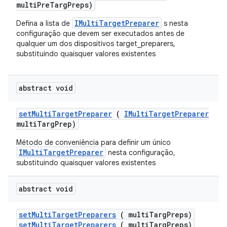
multiPreTargPreps)
IMultiTargetPreparer
Defina a lista de
s nesta
configuração que devem ser executados antes de
qualquer um dos dispositivos target_preparers,
substituindo quaisquer valores existentes
abstract void
set
Multi
Target
Preparer
(
IMulti
Target
Preparer
multi
Targ
Prep)
Método de conveniência para definir um único
IMultiTargetPreparer
nesta configuração,
substituindo quaisquer valores existentes
abstract void
set
Multi
Target
Preparers
( multi
Targ
Preps)
setMultiTargetPreparers
( multiTargPreps)