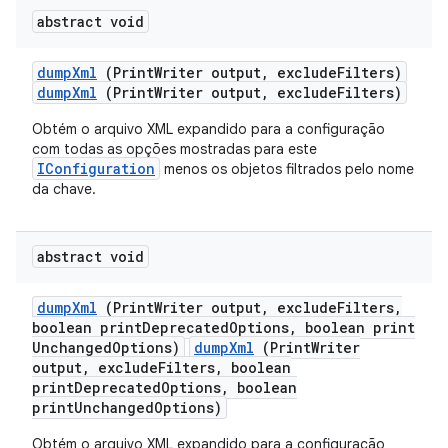
abstract void
dump
Xml
(Print
Writer output
,
exclude
Filters)
dumpXml
(PrintWriter output, excludeFilters)
Obtém o arquivo XML expandido para a configuração
com todas as opções mostradas para este
IConfiguration
menos os objetos filtrados pelo nome
da chave.
abstract void
dump
Xml
(Print
Writer output
,
exclude
Filters
,
boolean print
Deprecated
Options
,
boolean print
Unchanged
Options)
dumpXml
(PrintWriter
output, excludeFilters, boolean
printDeprecatedOptions, boolean
printUnchangedOptions)
Obtém o arquivo XML expandido para a configuração