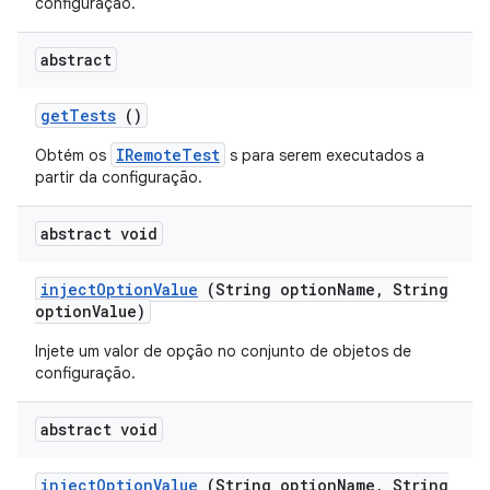
configuração.
abstract
get
Tests
()
IRemoteTest
Obtém os
s para serem executados a
partir da configuração.
abstract void
inject
Option
Value
(String option
Name
,
String
option
Value)
Injete um valor de opção no conjunto de objetos de
configuração.
abstract void
inject
Option
Value
(String option
Name
,
String