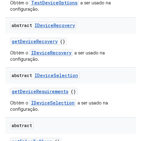
TestDeviceOptions
Obtém o
a ser usado na
configuração.
abstract
IDevice
Recovery
get
Device
Recovery
()
IDeviceRecovery
Obtém o
a ser usado na
configuração.
abstract
IDevice
Selection
get
Device
Requirements
()
IDeviceSelection
Obtém o
a ser usado na
configuração.
abstract