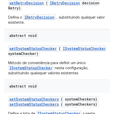
set
Retry
Decision
(
IRetry
Decision
decision
Retry)
IRetryDecision
Defina o
, substituindo qualquer valor
existente.
abstract void
set
System
Status
Checker
(
ISystem
Status
Checker
system
Checker)
Método de conveniência para definir um único
ISystemStatusChecker
nesta configuração,
substituindo quaisquer valores existentes
abstract void
set
System
Status
Checkers
( system
Checkers)
setSystemStatusCheckers
( systemCheckers)
ISystemStatusChecker
Defina a lista de
s nesta