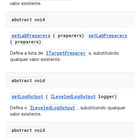
valor existente.
abstract void
set
Lab
Preparers
( preparers)
setLabPreparers
( preparers)
ITargetPreparer
Defina a lista de
s, substituindo
qualquer valor existente.
abstract void
set
Log
Output
(
ILeveled
Log
Output
logger)
ILeveledLogOutput
Defina o
, substituindo qualquer
valor existente.
abstract void