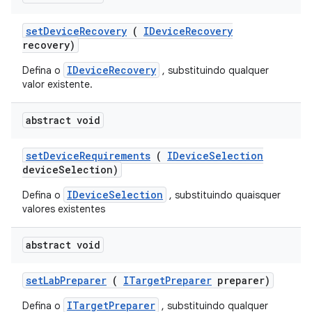
set
Device
Recovery
(
IDevice
Recovery
recovery)
IDeviceRecovery
Defina o
, substituindo qualquer
valor existente.
abstract void
set
Device
Requirements
(
IDevice
Selection
device
Selection)
IDeviceSelection
Defina o
, substituindo quaisquer
valores existentes
abstract void
set
Lab
Preparer
(
ITarget
Preparer
preparer)
ITargetPreparer
Defina o
, substituindo qualquer