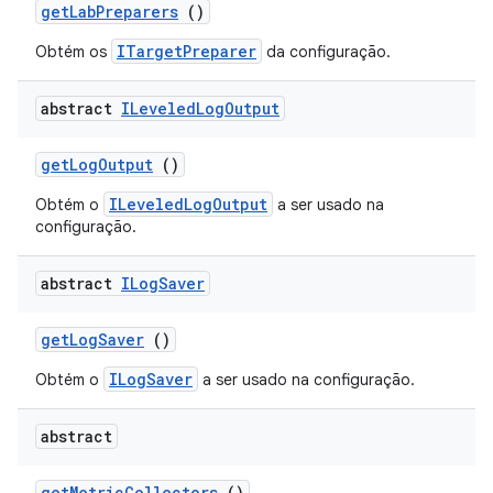
get
Lab
Preparers
()
ITargetPreparer
Obtém os
da configuração.
abstract
ILeveled
Log
Output
get
Log
Output
()
ILeveledLogOutput
Obtém o
a ser usado na
configuração.
abstract
ILog
Saver
get
Log
Saver
()
ILogSaver
Obtém o
a ser usado na configuração.
abstract
get
Metric
Collectors
()