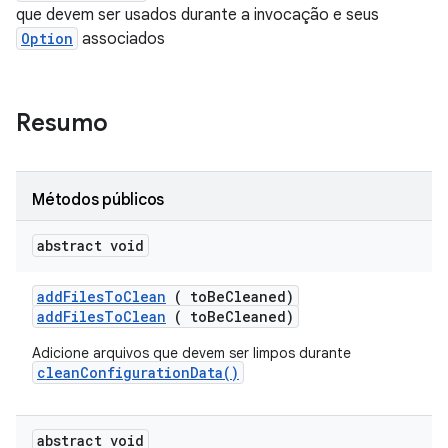
que devem ser usados ​​durante a invocação e seus
Option
associados
Resumo
Métodos públicos
abstract void
add
Files
To
Clean
( to
Be
Cleaned)
addFilesToClean
( toBeCleaned)
Adicione arquivos que devem ser limpos durante
cleanConfigurationData()
abstract void