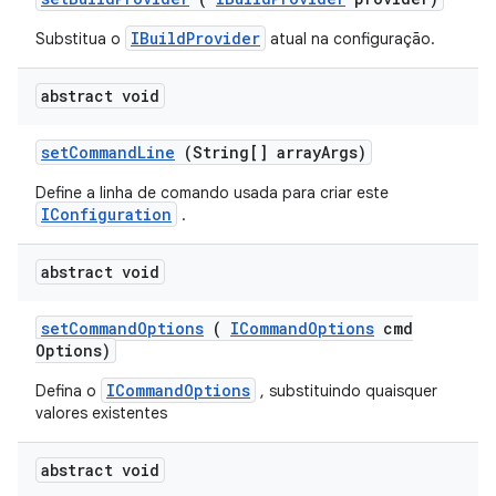
IBuildProvider
Substitua o
atual na configuração.
abstract void
set
Command
Line
(String[] array
Args)
Define a linha de comando usada para criar este
IConfiguration
.
abstract void
set
Command
Options
(
ICommand
Options
cmd
Options)
ICommandOptions
Defina o
, substituindo quaisquer
valores existentes
abstract void