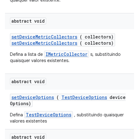
qualquer valor existente.
abstract void
set
Device
Metric
Collectors
( collectors)
setDeviceMetricCollectors
( collectors)
IMetricCollector
Defina a lista de
s, substituindo
quaisquer valores existentes.
abstract void
set
Device
Options
(
Test
Device
Options
device
Options)
TestDeviceOptions
Defina
, substituindo quaisquer
valores existentes
abstract void