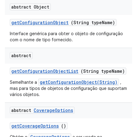
abstract Object
get
Configuration
Object
(String type
Name)
Interface genérica para obter o objeto de configuração
com o nome de tipo fornecido.
abstract
get
Configuration
Object
List
(String type
Name)
getConfigurationObject(String)
Semelhante a
,
mas para tipos de objetos de configuração que suportam
vários objetos.
abstract
Coverage
Options
get
Coverage
Options
()
CoverageOptions