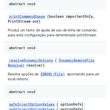
abstract void
print
Command
Usage
(boolean important
Only
,
Print
Stream out)
Produz um texto de ajuda de uso de linha de comando
para esta configuração para determinado printStream.
abstract void
resolve
Dynamic
Options
(
Dynamic
Remote
File
Resolver
resolver)
ERROR(/File)
Resolva opções de
apontando para um
local remoto.
abstract void
safe
Inject
Option
Values
( option
Defs)
safeInjectOptionValues
( optionDefs)