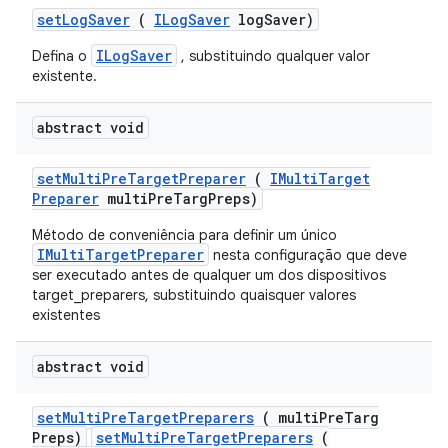
set
Log
Saver
(
ILog
Saver
log
Saver)
ILogSaver
Defina o
, substituindo qualquer valor
existente.
abstract void
set
Multi
Pre
Target
Preparer
(
IMulti
Target
Preparer
multi
Pre
Targ
Preps)
Método de conveniência para definir um único
IMultiTargetPreparer
nesta configuração que deve
ser executado antes de qualquer um dos dispositivos
target_preparers, substituindo quaisquer valores
existentes
abstract void
set
Multi
Pre
Target
Preparers
( multi
Pre
Targ
Preps)
setMultiPreTargetPreparers
(