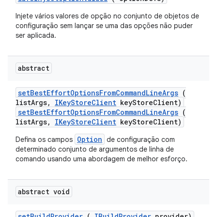
Injete vários valores de opção no conjunto de objetos de
configuração sem lançar se uma das opções não puder
ser aplicada.
abstract
set
Best
Effort
Options
From
Command
Line
Args
(
list
Args
,
IKey
Store
Client
key
Store
Client)
setBestEffortOptionsFromCommandLineArgs
(
listArgs,
IKeyStoreClient
keyStoreClient)
Option
Defina os campos
de configuração com
determinado conjunto de argumentos de linha de
comando usando uma abordagem de melhor esforço.
abstract void
set
Build
Provider
(
IBuild
Provider
provider)