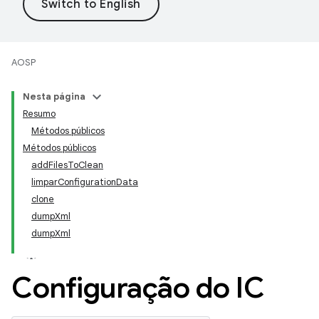
AOSP
Nesta página
Resumo
Métodos públicos
Métodos públicos
addFilesToClean
limparConfigurationData
clone
dumpXml
dumpXml
Configuração do IC