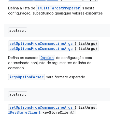
IMultiTargetPreparer
Defina a lista de
s nesta
configuração, substituindo quaisquer valores existentes
abstract
set
Options
From
Command
Line
Args
( list
Args)
setOptionsFromCommandLineArgs
( listArgs)
Option
Defina os campos
de configuração com
determinado conjunto de argumentos de linha de
comando
ArgsOptionParser
para formato esperado
abstract
set
Options
From
Command
Line
Args
( list
Args
,
IKey
Store
Client
key
Store
Client)