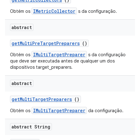
IMetricCollector
Obtém os
s da configuração.
abstract
get
Multi
Pre
Target
Preparers
()
IMultiTargetPreparer
Obtém os
s da configuração
que deve ser executada antes de qualquer um dos
dispositivos target_preparers.
abstract
get
Multi
Target
Preparers
()
IMultiTargetPreparer
Obtém os
da configuração.
abstract String