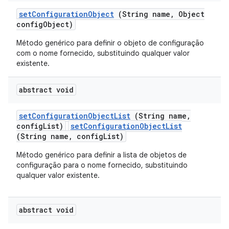
set
Configuration
Object
(String name
,
Object
config
Object)
Método genérico para definir o objeto de configuração
com o nome fornecido, substituindo qualquer valor
existente.
abstract void
set
Configuration
Object
List
(String name
,
config
List)
setConfigurationObjectList
(String name, configList)
Método genérico para definir a lista de objetos de
configuração para o nome fornecido, substituindo
qualquer valor existente.
abstract void