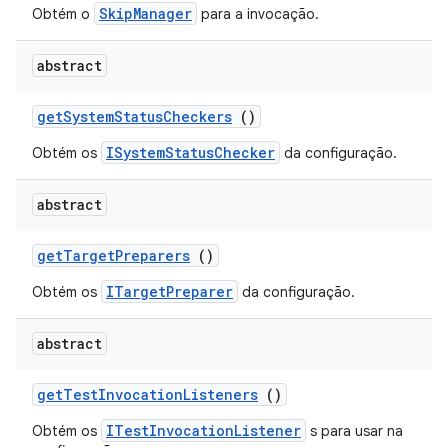
SkipManager
Obtém o
para a invocação.
abstract
get
System
Status
Checkers
()
ISystemStatusChecker
Obtém os
da configuração.
abstract
get
Target
Preparers
()
ITargetPreparer
Obtém os
da configuração.
abstract
get
Test
Invocation
Listeners
()
ITestInvocationListener
Obtém os
s para usar na