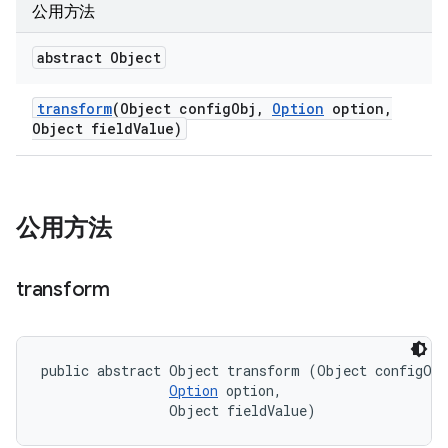
公用方法
abstract Object
transform
(Object config
Obj
,
Option
option
,
Object field
Value)
公用方法
transform
public abstract Object transform (Object configObj
Option
 option, 

                Object fieldValue)