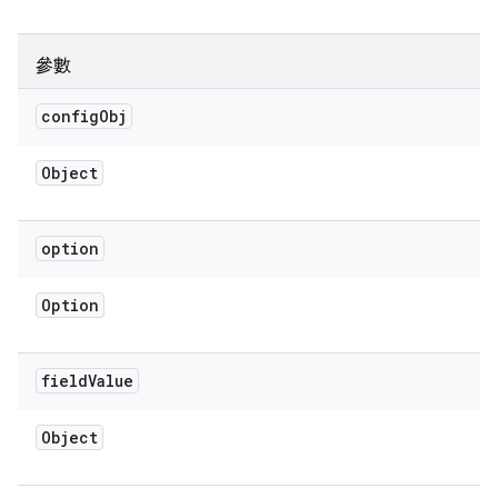
參數
config
Obj
Object
option
Option
field
Value
Object