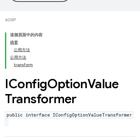
AOSP
這個頁面中的內容
摘要
公用方法
公用方法
transform
IConfig
Option
Value
Transformer
public interface IConfigOptionValueTransformer