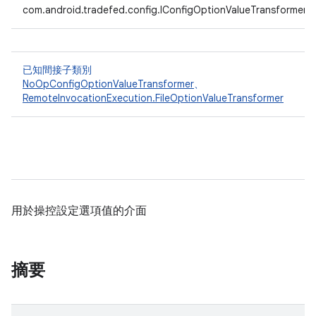
com.android.tradefed.config.IConfigOptionValueTransformer
已知間接子類別
NoOpConfigOptionValueTransformer
、
RemoteInvocationExecution.FileOptionValueTransformer
用於操控設定選項值的介面
摘要