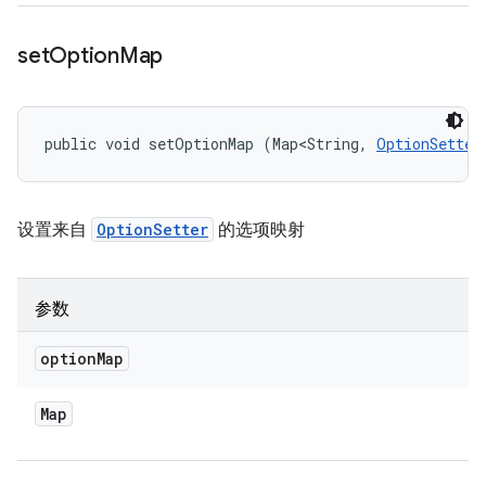
set
Option
Map
public void setOptionMap (Map<String, 
OptionSetter
设置来自
OptionSetter
的选项映射
参数
option
Map
Map