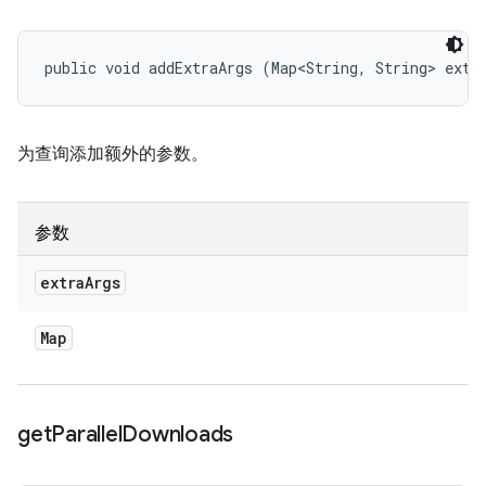
public void addExtraArgs (Map<String, String> extr
为查询添加额外的参数。
参数
extra
Args
Map
get
Parallel
Downloads