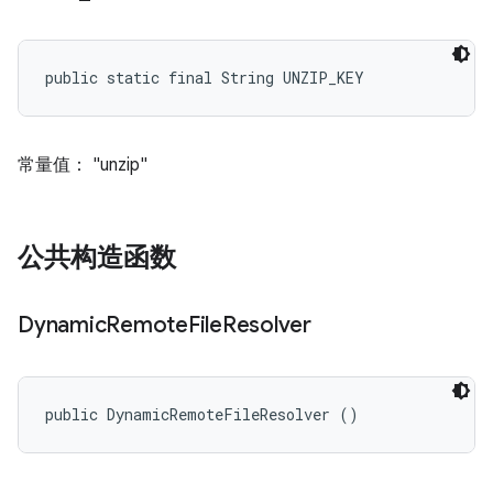
public static final String UNZIP_KEY
常量值： "unzip"
公共构造函数
Dynamic
Remote
File
Resolver
public DynamicRemoteFileResolver ()