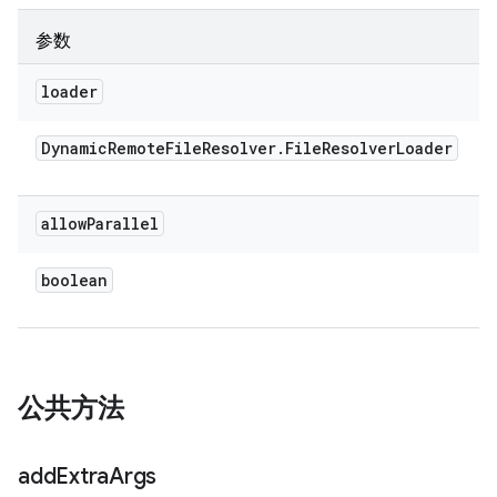
参数
loader
Dynamic
Remote
File
Resolver
.
File
Resolver
Loader
allow
Parallel
boolean
公共方法
add
Extra
Args