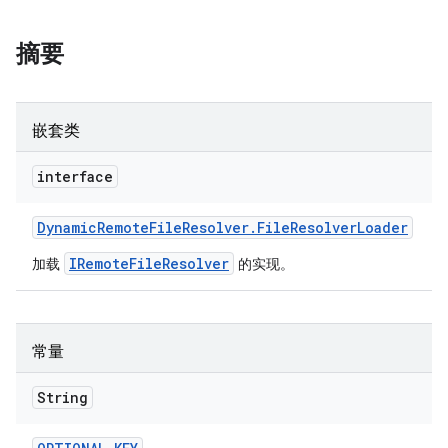
摘要
嵌套类
interface
Dynamic
Remote
File
Resolver
.
File
Resolver
Loader
IRemoteFileResolver
加载
的实现。
常量
String