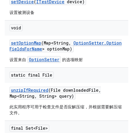
set
Device
(
ITest
Device
device)
设置被测设备
void
set
Option
Map
(Map<String
,
Option
Setter
.
Option
Fields
For
Name
> option
Map)
OptionSetter
设置来自
的选项映射
static final File
unzip
If
Required
(File downloaded
File
,
Map<String
,
String> query)
此实用程序可用于检查文件是否应解压缩，并根据需要解压缩
文件。
final Set<File>