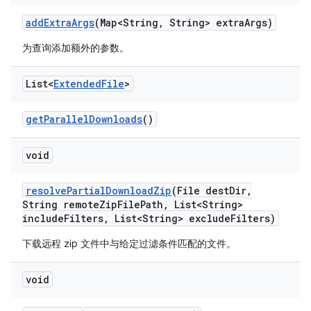
add
Extra
Args
(Map<String
,
String> extra
Args)
为查询添加额外的参数。
List<
Extended
File
>
get
Parallel
Downloads
()
void
resolve
Partial
Download
Zip
(File dest
Dir
,
String remote
Zip
File
Path
,
List<String>
include
Filters
,
List<String> exclude
Filters)
下载远程 zip 文件中与给定过滤条件匹配的文件。
void