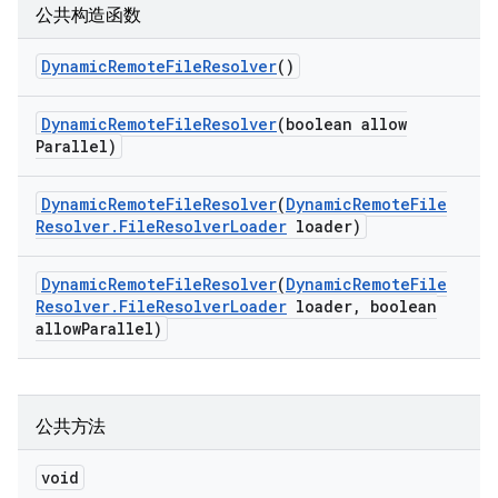
公共构造函数
Dynamic
Remote
File
Resolver
()
Dynamic
Remote
File
Resolver
(boolean allow
Parallel)
Dynamic
Remote
File
Resolver
(
Dynamic
Remote
File
Resolver
.
File
Resolver
Loader
loader)
Dynamic
Remote
File
Resolver
(
Dynamic
Remote
File
Resolver
.
File
Resolver
Loader
loader
,
boolean
allow
Parallel)
公共方法
void