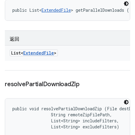
public List<
ExtendedFile
> getParallelDownloads ()
返回
List<
Extended
File
>
resolve
Partial
Download
Zip
public void resolvePartialDownloadZip (File destDir
                String remoteZipFilePath, 

                List<String> includeFilters, 

                List<String> excludeFilters)