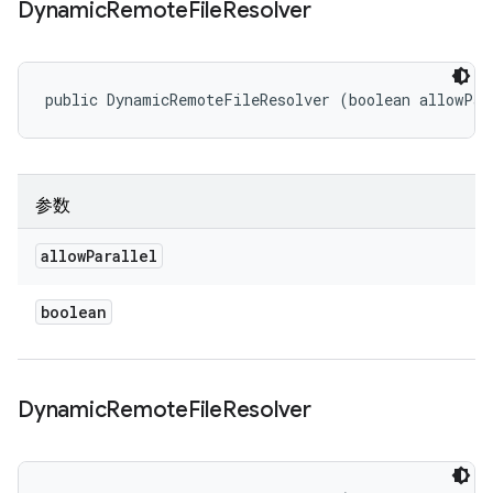
Dynamic
Remote
File
Resolver
public DynamicRemoteFileResolver (boolean allowPar
参数
allow
Parallel
boolean
Dynamic
Remote
File
Resolver