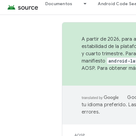
Documentos
Android Code Se
A partir de 2026, para 
estabilidad de la plata
y cuarto trimestre. Para
manifiesto
android-la
AOSP. Para obtener más
Goo
tu idioma preferido. L
errores.
AOSP