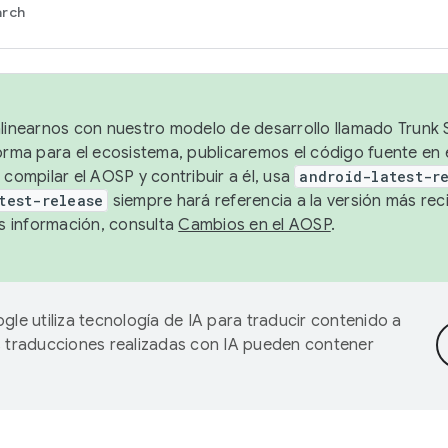
arch
alinearnos con nuestro modelo de desarrollo llamado Trunk S
forma para el ecosistema, publicaremos el código fuente en
 compilar el AOSP y contribuir a él, usa
android-latest-r
test-release
siempre hará referencia a la versión más reci
 información, consulta
Cambios en el AOSP
.
gle utiliza tecnología de IA para traducir contenido a
as traducciones realizadas con IA pueden contener