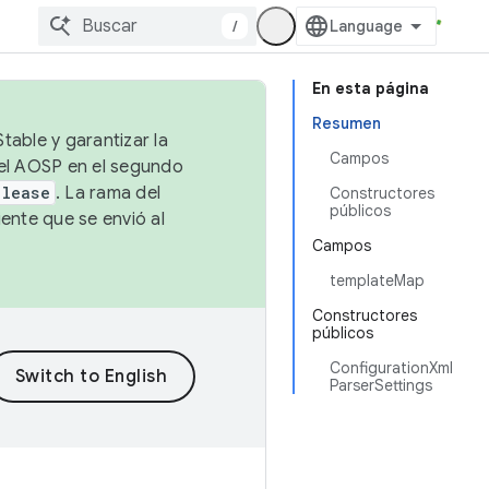
/
En esta página
Resumen
table y garantizar la
Campos
 el AOSP en el segundo
elease
. La rama del
Constructores
públicos
ente que se envió al
Campos
templateMap
Constructores
públicos
ConfigurationXml
ParserSettings