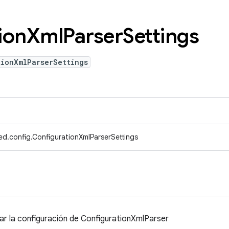
ion
Xml
Parser
Settings
ionXmlParserSettings
ed.config.ConfigurationXmlParserSettings
ar la configuración de ConfigurationXmlParser