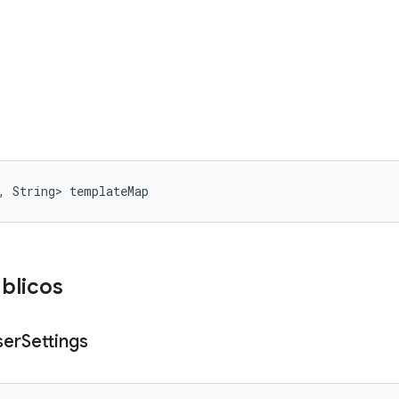
, String> templateMap
blicos
ser
Settings