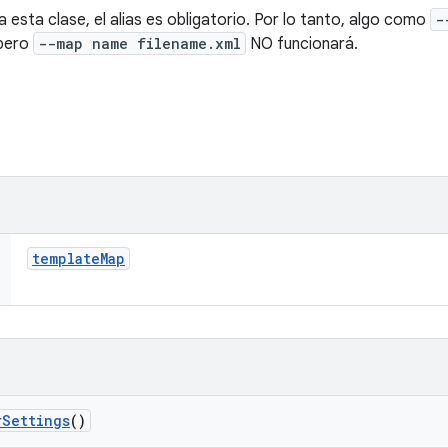
a esta clase, el alias es obligatorio. Por lo tanto, algo como
-
 pero
--map name filename.xml
NO funcionará.
template
Map
r
Settings
()