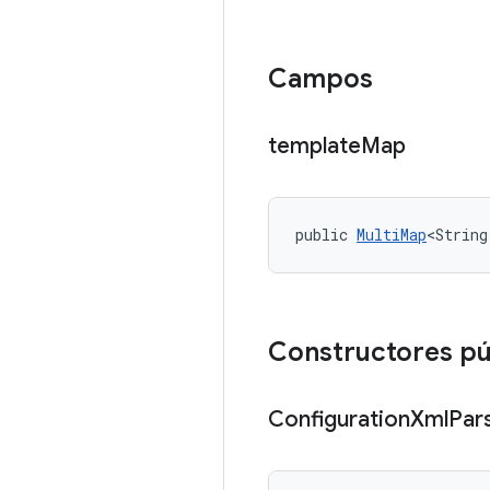
Campos
template
Map
public 
MultiMap
<String
Constructores pú
Configuration
Xml
Par