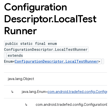
Configuration
Descriptor
.
Local
Test
Runner
public static final enum
ConfigurationDescriptor.LocalTestRunner
extends
Enum<
ConfigurationDescriptor.LocalTestRunner
>
java.lang.Object
↳
java.lang.Enum<
com.android.tradefed.config.Configur
↳
com.android.tradefed.config.ConfigurationDe