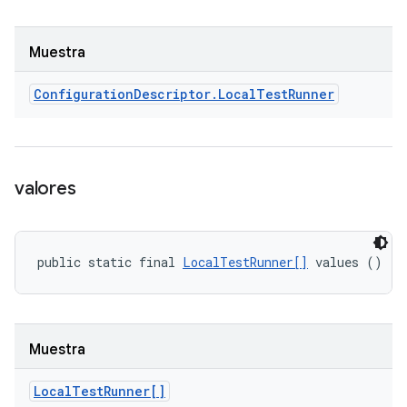
Muestra
Configuration
Descriptor
.
Local
Test
Runner
valores
public static final 
LocalTestRunner[]
 values ()
Muestra
Local
Test
Runner[]