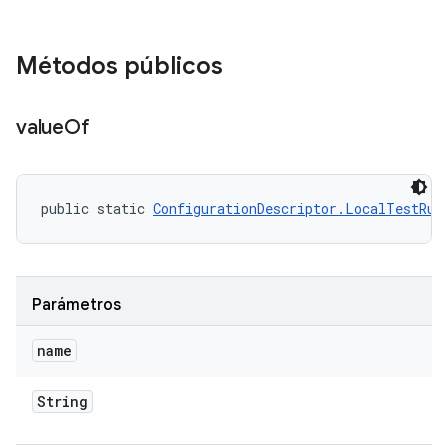
Métodos públicos
value
Of
public static 
ConfigurationDescriptor.LocalTestRun
Parámetros
name
String