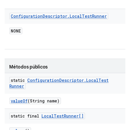
Configuration
Descriptor
.
Local
Test
Runner
NONE
Métodos públicos
static
Configuration
Descriptor
.
Local
Test
Runner
value
Of
(String name)
static final
Local
Test
Runner[]