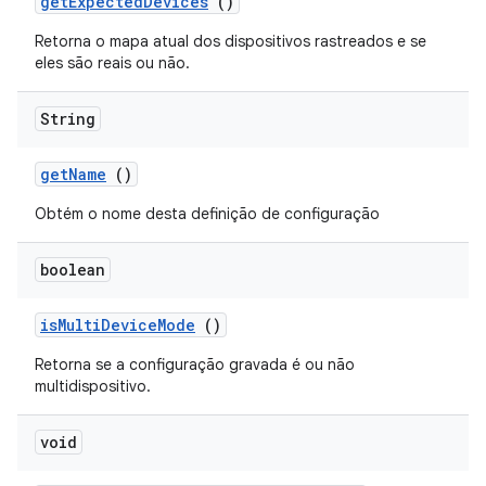
get
Expected
Devices
()
Retorna o mapa atual dos dispositivos rastreados e se
eles são reais ou não.
String
get
Name
()
Obtém o nome desta definição de configuração
boolean
is
Multi
Device
Mode
()
Retorna se a configuração gravada é ou não
multidispositivo.
void