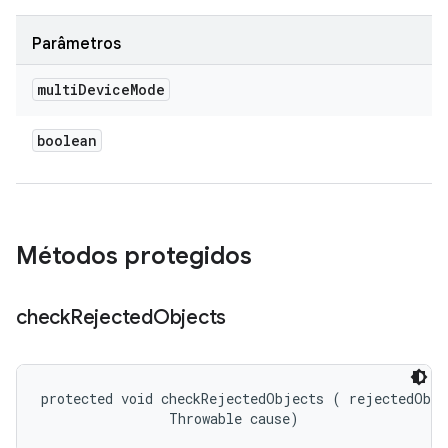
Parâmetros
multi
Device
Mode
boolean
Métodos protegidos
check
Rejected
Objects
protected void checkRejectedObjects (
 rejectedObje
                Throwable cause)