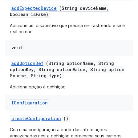
add
Expected
Device
(String device
Name
,
boolean is
Fake)
Adicione um dispositivo que precisa ser rastreado e se é
real ou não.
void
add
Option
Def
(String option
Name
,
String
option
Key
,
String option
Value
,
String option
Source
,
String type)
Adiciona opção à definição
IConfiguration
create
Configuration
()
Cria uma configuração a partir das informações
armazenadas nesta definição e preenche seus campos