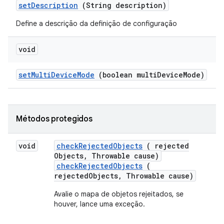
set
Description
(String description)
Define a descrição da definição de configuração
void
set
Multi
Device
Mode
(boolean multi
Device
Mode)
Métodos protegidos
void
check
Rejected
Objects
( rejected
Objects
,
Throwable cause)
checkRejectedObjects
(
rejectedObjects, Throwable cause)
Avalie o mapa de objetos rejeitados, se
houver, lance uma exceção.