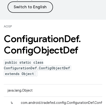
AOSP
Configuration
Def
.
Config
Object
Def
public static class
ConfigurationDef.ConfigObjectDef
extends Object
java.lang.Object
↳
com.android.tradefed.config.ConfigurationDef.Confi