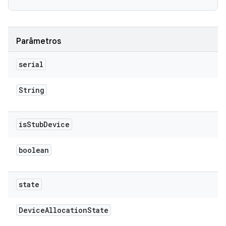
Parâmetros
serial
String
is
Stub
Device
boolean
state
Device
Allocation
State