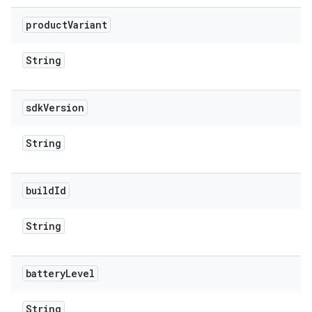
product
Variant
String
sdk
Version
String
build
Id
String
battery
Level
String