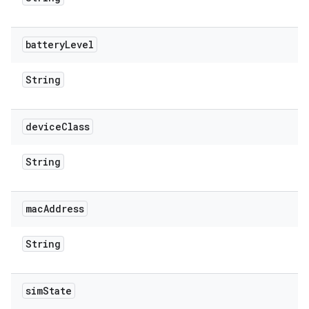
battery
Level
String
device
Class
String
mac
Address
String
sim
State