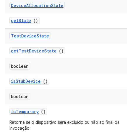
Device
Allocation
State
get
State
()
Test
Device
State
get
Test
Device
State
()
boolean
is
Stub
Device
()
boolean
is
Temporary
()
Retorna se o dispositivo será excluído ou não ao final da
invocação.