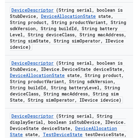
Device
Descriptor
(String serial
,
boolean is
Stub
Device
,
Device
Allocation
State
state
,
String product
,
String product
Variant
,
String
sdk
Version
,
String build
Id
,
String battery
Level
,
String device
Class
,
String mac
Address
,
String sim
State
,
String sim
Operator
,
IDevice
idevice)
Device
Descriptor
(String serial
,
boolean is
Stub
Device
,
IDevice
.
Device
State device
State
,
Device
Allocation
State
state
,
String product
,
String product
Variant
,
String sdk
Version
,
String build
Id
,
String battery
Level
,
String
device
Class
,
String mac
Address
,
String sim
State
,
String sim
Operator
,
IDevice idevice)
Device
Descriptor
(String serial
,
String
display
Serial
,
boolean is
Stub
Device
,
IDevice
.
Device
State device
State
,
Device
Allocation
State
state
,
Test
Device
State
test
Device
State
,