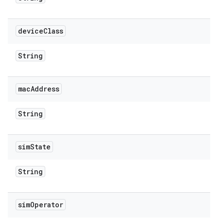
device
Class
String
mac
Address
String
sim
State
String
sim
Operator