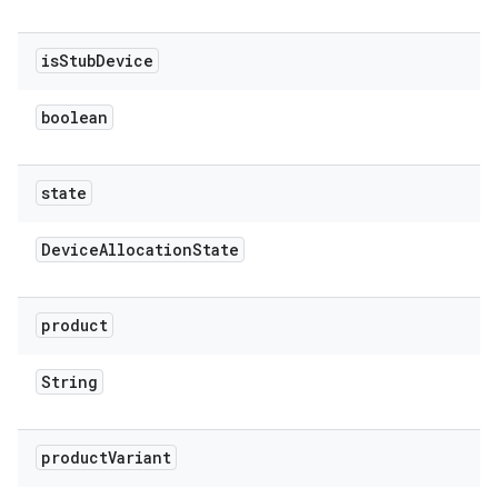
is
Stub
Device
boolean
state
Device
Allocation
State
product
String
product
Variant