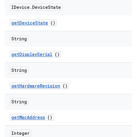
IDevice
.
Device
State
get
Device
State
()
String
get
Display
Serial
()
String
get
Hardware
Revision
()
String
get
Mac
Address
()
Integer