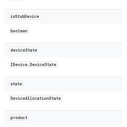
is
Stub
Device
boolean
device
State
IDevice
.
Device
State
state
Device
Allocation
State
product