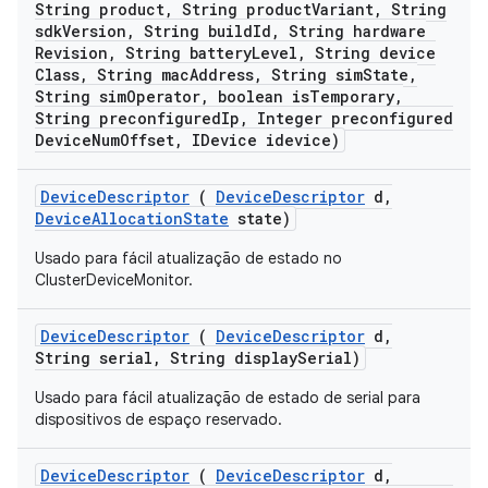
String product
,
String product
Variant
,
String
sdk
Version
,
String build
Id
,
String hardware
Revision
,
String battery
Level
,
String device
Class
,
String mac
Address
,
String sim
State
,
String sim
Operator
,
boolean is
Temporary
,
String preconfigured
Ip
,
Integer preconfigured
Device
Num
Offset
,
IDevice idevice)
Device
Descriptor
(
Device
Descriptor
d
,
Device
Allocation
State
state)
Usado para fácil atualização de estado no
ClusterDeviceMonitor.
Device
Descriptor
(
Device
Descriptor
d
,
String serial
,
String display
Serial)
Usado para fácil atualização de estado de serial para
dispositivos de espaço reservado.
Device
Descriptor
(
Device
Descriptor
d
,