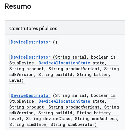
Resumo
Construtores públicos
Device
Descriptor
()
Device
Descriptor
(String serial
,
boolean is
Stub
Device
,
Device
Allocation
State
state
,
String product
,
String product
Variant
,
String
sdk
Version
,
String build
Id
,
String battery
Level)
Device
Descriptor
(String serial
,
boolean is
Stub
Device
,
Device
Allocation
State
state
,
String product
,
String product
Variant
,
String
sdk
Version
,
String build
Id
,
String battery
Level
,
String device
Class
,
String mac
Address
,
String sim
State
,
String sim
Operator)