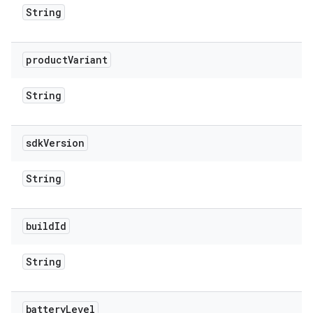
String
product
Variant
String
sdk
Version
String
build
Id
String
battery
Level