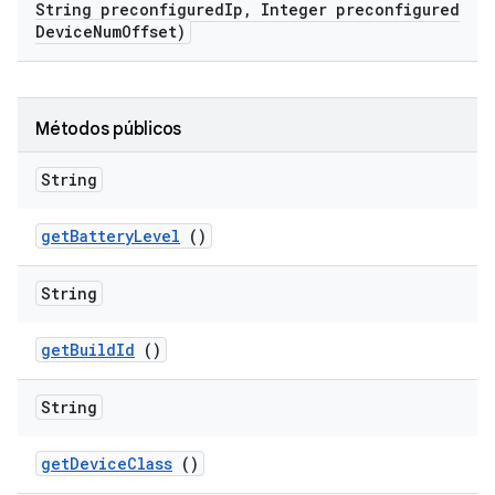
String preconfigured
Ip
,
Integer preconfigured
Device
Num
Offset)
Métodos públicos
String
get
Battery
Level
()
String
get
Build
Id
()
String
get
Device
Class
()