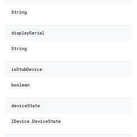
String
display
Serial
String
is
Stub
Device
boolean
device
State
IDevice
.
Device
State