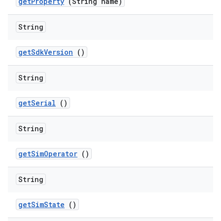
get
Property
(String name)
String
get
Sdk
Version
()
String
get
Serial
()
String
get
Sim
Operator
()
String
get
Sim
State
()