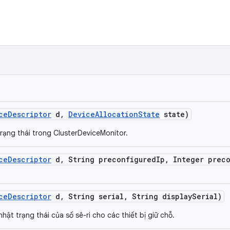
ce
Descriptor
d
,
Device
Allocation
State
state)
ạng thái trong ClusterDeviceMonitor.
ce
Descriptor
d
,
String preconfigured
Ip
,
Integer preco
ce
Descriptor
d
,
String serial
,
String display
Serial)
t trạng thái của số sê-ri cho các thiết bị giữ chỗ.