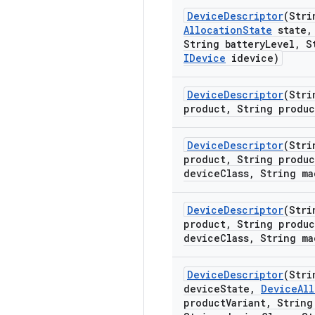
Device
Descriptor
(Stri
Allocation
State
state
,
String battery
Level
,
St
IDevice
idevice)
Device
Descriptor
(Stri
product
,
String produc
Device
Descriptor
(Stri
product
,
String produc
device
Class
,
String ma
Device
Descriptor
(Stri
product
,
String produc
device
Class
,
String ma
Device
Descriptor
(Stri
device
State
,
Device
Al
product
Variant
,
String