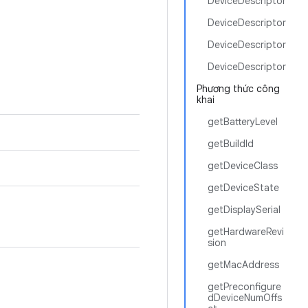
DeviceDescriptor
DeviceDescriptor
DeviceDescriptor
DeviceDescriptor
Phương thức công
khai
getBatteryLevel
getBuildId
getDeviceClass
getDeviceState
getDisplaySerial
getHardwareRevi
sion
getMacAddress
getPreconfigure
dDeviceNumOffs