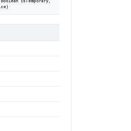
boolean is
Temporary
,
ice)