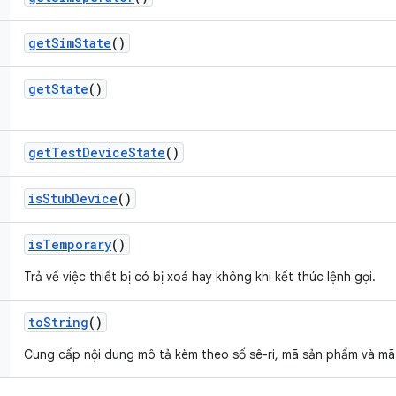
get
Sim
State
()
get
State
()
get
Test
Device
State
()
is
Stub
Device
()
is
Temporary
()
Trả về việc thiết bị có bị xoá hay không khi kết thúc lệnh gọi.
to
String
()
Cung cấp nội dung mô tả kèm theo số sê-ri, mã sản phẩm và m