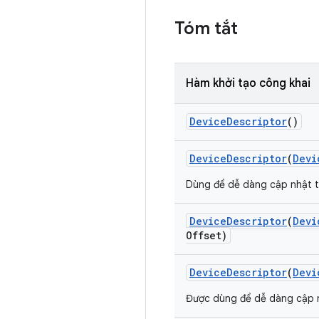
Tóm tắt
Hàm khởi tạo công khai
Device
Descriptor
()
Device
Descriptor
(
Devi
Dùng để dễ dàng cập nhật tr
Device
Descriptor
(
Devi
Offset)
Device
Descriptor
(
Devi
Được dùng để dễ dàng cập nhậ