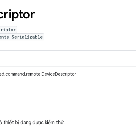
riptor
criptor
ents Serializable
fed.command.remote.DeviceDescriptor
ả thiết bị đang được kiểm thử.