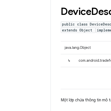
Device
Desc
public class DeviceDes
extends Object
implem
java.lang.Object
↳
com.android.trade
Một lớp chứa thông tin mô t