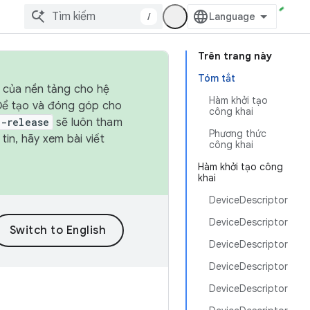
/
Trên trang này
Tóm tắt
h của nền tảng cho hệ
Hàm khởi tạo
 Để tạo và đóng góp cho
công khai
t-release
sẽ luôn tham
Phương thức
in, hãy xem bài viết
công khai
Hàm khởi tạo công
khai
DeviceDescriptor
DeviceDescriptor
DeviceDescriptor
DeviceDescriptor
DeviceDescriptor