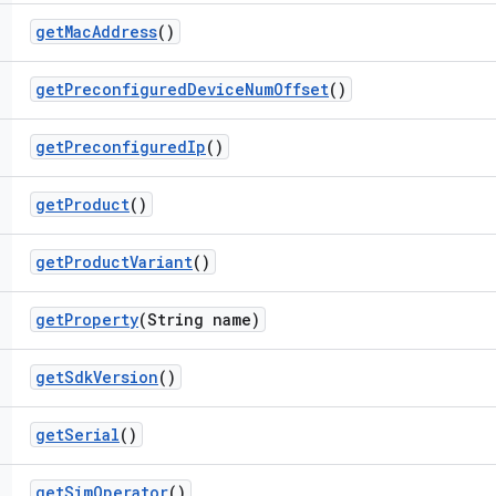
get
Mac
Address
()
get
Preconfigured
Device
Num
Offset
()
get
Preconfigured
Ip
()
get
Product
()
get
Product
Variant
()
get
Property
(String name)
get
Sdk
Version
()
get
Serial
()
get
Sim
Operator
()