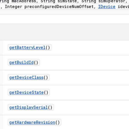
ring mac
Address
,
String sim
State
,
String sim
Operator
,
p
,
Integer preconfigured
Device
Num
Offset
,
IDevice
idev
get
Battery
Level
()
get
Build
Id
()
get
Device
Class
()
get
Device
State
()
get
Display
Serial
()
get
Hardware
Revision
()