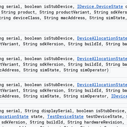
ng serial
,
boolean is
Stub
Device
,
IDevice
.
Device
State
d
String product
,
String product
Variant
,
String sdk
Ver
ring device
Class
,
String mac
Address
,
String sim
State
ng serial
,
boolean is
Stub
Device
,
Device
Allocation
Stat
t
Variant
,
String sdk
Version
,
String build
Id
,
String ba
ng serial
,
boolean is
Stub
Device
,
Device
Allocation
Stat
t
Variant
,
String sdk
Version
,
String build
Id
,
String ba
c
Address
,
String sim
State
,
String sim
Operator)
ng serial
,
boolean is
Stub
Device
,
Device
Allocation
Stat
t
Variant
,
String sdk
Version
,
String build
Id
,
String ba
c
Address
,
String sim
State
,
String sim
Operator
,
IDevic
ng serial
,
String display
Serial
,
boolean is
Stub
Device
,
location
State
state
,
Test
Device
State
test
Device
State
,
S
 sdk
Version
,
String build
Id
,
String hardware
Revision
,
S