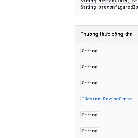
String device
Class
,
St
String preconfigured
I
Phương thức công khai
String
String
String
IDevice
.
Device
State
String
String