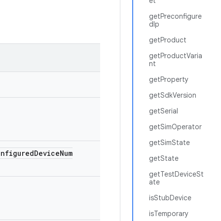
et
getPreconfigure
dIp
getProduct
getProductVaria
nt
getProperty
getSdkVersion
getSerial
getSimOperator
getSimState
nfigured
Device
Num
getState
getTestDeviceSt
ate
isStubDevice
isTemporary