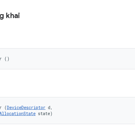
g khai
r ()
r (
DeviceDescriptor
 d, 

AllocationState
 state)