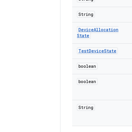
String
Device
Allocation
State
Test
Device
State
boolean
boolean
String