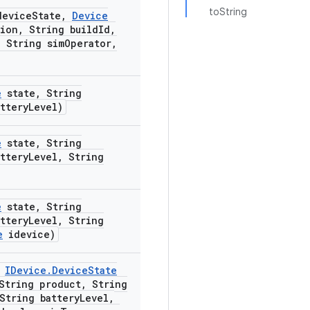
toString
evice
State
,
Device
sion
,
String build
Id
,
,
String sim
Operator
,
e
state
,
String
ttery
Level)
e
state
,
String
ttery
Level
,
String
e
state
,
String
ttery
Level
,
String
e
idevice)
IDevice
.
Device
State
tring product
,
String
tring battery
Level
,