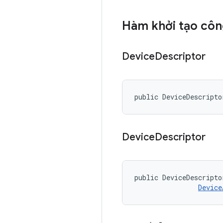
Hàm khởi tạo côn
Device
Descriptor
public DeviceDescripto
Device
Descriptor
public DeviceDescripto
Device