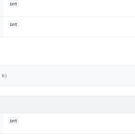
int
int
 b)
int