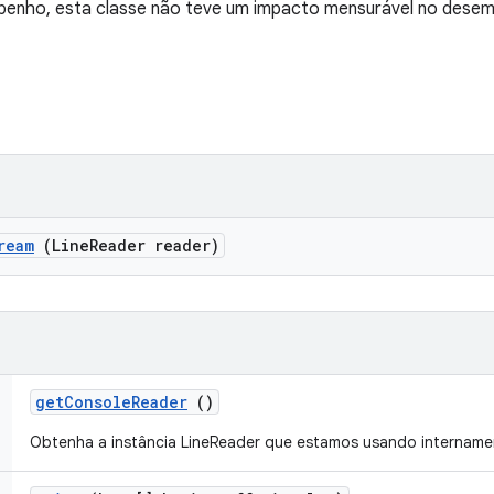
mpenho, esta classe não teve um impacto mensurável no dese
ream
(Line
Reader reader)
get
Console
Reader
()
Obtenha a instância LineReader que estamos usando intername