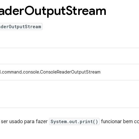
ader
Output
Stream
aderOutputStream
ed.command.console.ConsoleReaderOutputStream
ser usado para fazer
System.out.print()
funcionar bem 