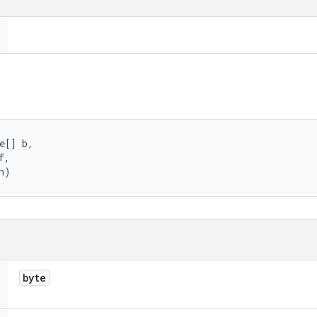
e[] b, 

, 

n)
byte