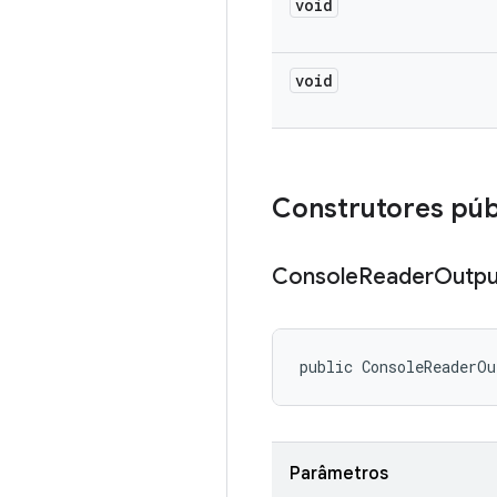
void
void
Construtores púb
Console
Reader
Outpu
public ConsoleReaderO
Parâmetros