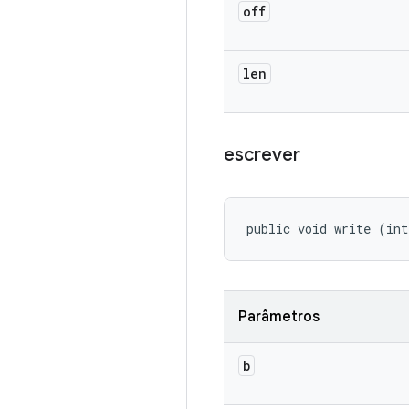
off
len
escrever
public void write (int
Parâmetros
b