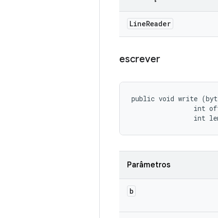
Line
Reader
escrever
public void write (byt
                int off
                int le
Parâmetros
b