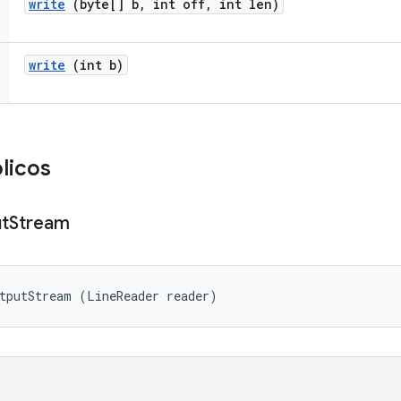
write
(byte[] b
,
int off
,
int len)
write
(int b)
licos
t
Stream
utputStream (LineReader reader)