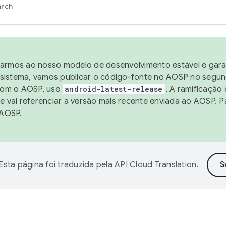
arch
harmos ao nosso modelo de desenvolvimento estável e garan
sistema, vamos publicar o código-fonte no AOSP no segund
 com o AOSP, use
android-latest-release
. A ramificação
 vai referenciar a versão mais recente enviada ao AOSP. P
 AOSP
.
Esta página foi traduzida pela
API Cloud Translation
.