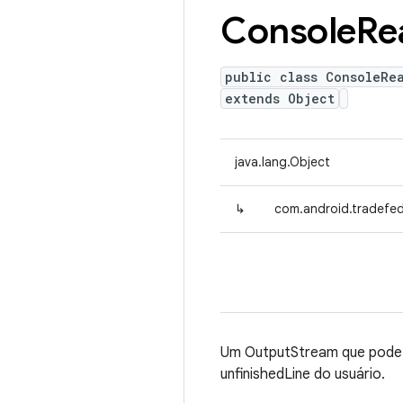
Console
Re
public class ConsoleRe
extends Object
java.lang.Object
↳
com.android.tradef
Um OutputStream que pode 
unfinishedLine do usuário.