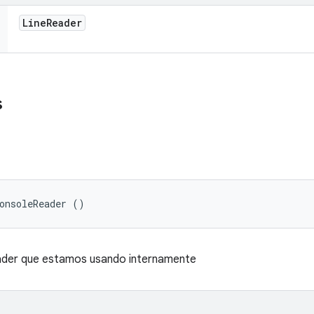
Line
Reader
s
onsoleReader ()
ader que estamos usando internamente