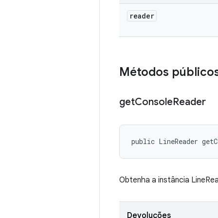
reader
Métodos público
get
Console
Reader
public LineReader getC
Obtenha a instância LineRe
Devoluções