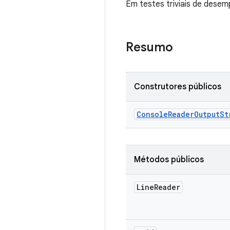
Em testes triviais de dese
Resumo
Construtores públicos
Console
Reader
Output
St
Métodos públicos
Line
Reader