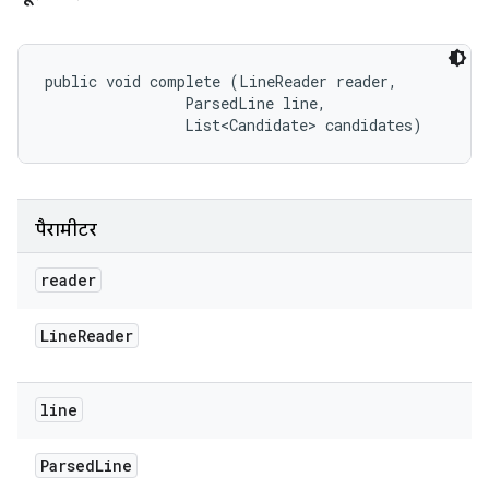
public void complete (LineReader reader, 

                ParsedLine line, 

                List<Candidate> candidates)
पैरामीटर
reader
Line
Reader
line
Parsed
Line