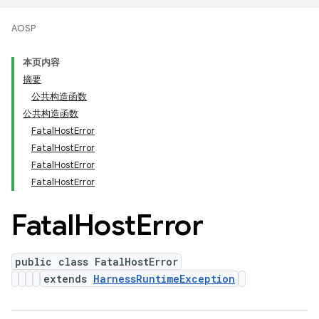
AOSP
本页内容
摘要
公共构造函数
公共构造函数
FatalHostError
FatalHostError
FatalHostError
FatalHostError
Fatal
Host
Error
public class FatalHostError
extends
HarnessRuntimeException