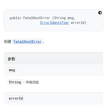
public FatalHostError (String msg, 

ErrorIdentifier
 errorId)
创建
FatalHostError
。
参数
msg
String
：详细消息
error
Id