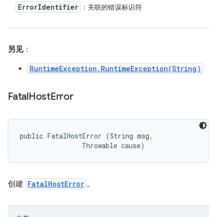
Error
Identifier
：关联的错误标识符
另见
：
RuntimeException.RuntimeException(String)
Fatal
Host
Error
public FatalHostError (String msg, 

                Throwable cause)
创建
FatalHostError
。