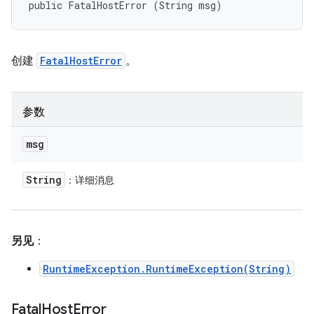
public FatalHostError (String msg)
创建
FatalHostError
。
参数
msg
String
：详细消息
另见
：
RuntimeException.RuntimeException(String)
Fatal
Host
Error