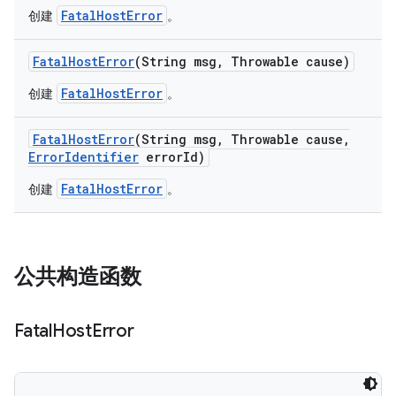
FatalHostError
创建
。
Fatal
Host
Error
(String msg
,
Throwable cause)
FatalHostError
创建
。
Fatal
Host
Error
(String msg
,
Throwable cause
,
Error
Identifier
error
Id)
FatalHostError
创建
。
公共构造函数
Fatal
Host
Error