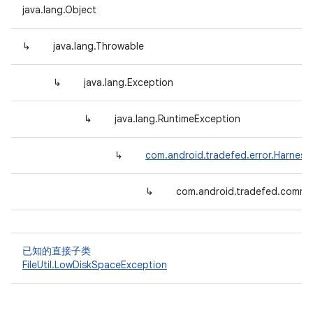
java.lang.Object
↳
java.lang.Throwable
↳
java.lang.Exception
↳
java.lang.RuntimeException
↳
com.android.tradefed.error.Harnes
↳
com.android.tradefed.comman
已知的直接子类
FileUtil.LowDiskSpaceException