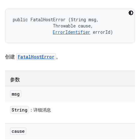
public FatalHostError (String msg, 

                Throwable cause, 

ErrorIdentifier
 errorId)
创建
FatalHostError
。
参数
msg
String
：详细消息
cause