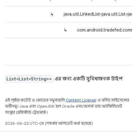
↳
java.util.LinkedList<java.util.List<jav
↳
com.android.tradefed.comma
List<List<String>>
এর জন্য একটি সুবিধাজনক টাইপ
এই পৃষ্ঠার কন্টেন্ট ও কোডের নমুনাগুলি
Content License
-এ বর্ণিত লাইসেন্সের
অধীনস্থ। Java এবং OpenJDK হল Oracle এবং/অথবা তার অ্যাফিলিয়েট
সংস্থার রেজিস্টার্ড ট্রেডমার্ক।
2026-06-22 UTC-তে শেষবার আপডেট করা হয়েছে।