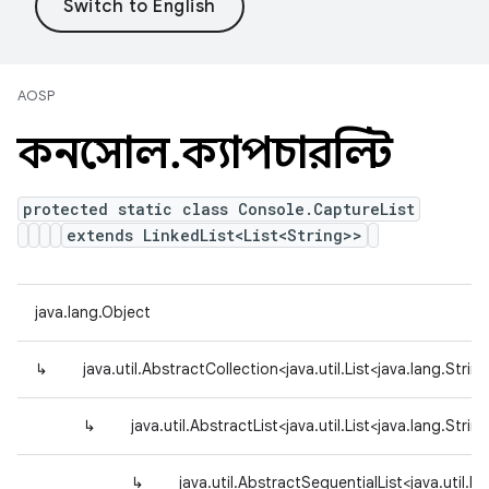
AOSP
কনসোল
.
ক্যাপচারলিস্ট
protected static class Console.CaptureList
extends LinkedList<List<String>>
java.lang.Object
↳
java.util.AbstractCollection<java.util.List<java.lang.Strin
↳
java.util.AbstractList<java.util.List<java.lang.Strin
↳
java.util.AbstractSequentialList<java.util.Li