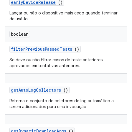
early
Device
Release
()
Lançar ou não o dispositivo mais cedo quando terminar
de usá-lo.
boolean
filter
Previous
Passed
Tests
()
Se deve ou não filtrar casos de teste anteriores
aprovados em tentativas anteriores.
get
Auto
Log
Collectors
()
Retorna o conjunto de coletores de log automático a
serem adicionados para uma invocação
get
Dynamic
Download
Args
()