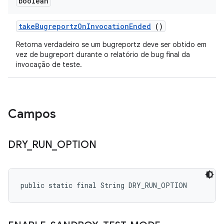
boolean
take
Bugreportz
On
Invocation
Ended
()
Retorna verdadeiro se um bugreportz deve ser obtido em
vez de bugreport durante o relatório de bug final da
invocação de teste.
Campos
DRY
_
RUN
_
OPTION
public static final String DRY_RUN_OPTION