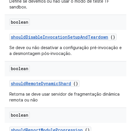
Define se devemos ou não usar o modo de teste TF
sandbox.
boolean
should
Disable
Invocation
Setup
And
Teardown
()
Se deve ou não desativar a configuração pré-invocação e
a desmontagem pós-invocação.
boolean
should
Remote
Dynamic
Shard
()
Retorna se deve usar servidor de fragmentação dinâmica
remota ou não
boolean
should
Report
Module
Progression
()