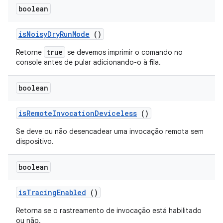
boolean
is
Noisy
Dry
Run
Mode
()
true
Retorne
se devemos imprimir o comando no
console antes de
pular
adicionando-o à fila.
boolean
is
Remote
Invocation
Deviceless
()
Se deve ou não desencadear uma invocação remota sem
dispositivo.
boolean
is
Tracing
Enabled
()
Retorna se o rastreamento de invocação está habilitado
ou não.