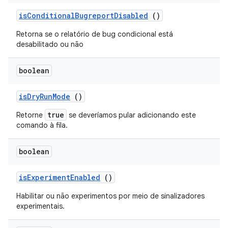
is
Conditional
Bugreport
Disabled
()
Retorna se o relatório de bug condicional está
desabilitado ou não
boolean
is
Dry
Run
Mode
()
true
Retorne
se deveríamos
pular
adicionando este
comando à fila.
boolean
is
Experiment
Enabled
()
Habilitar ou não experimentos por meio de sinalizadores
experimentais.