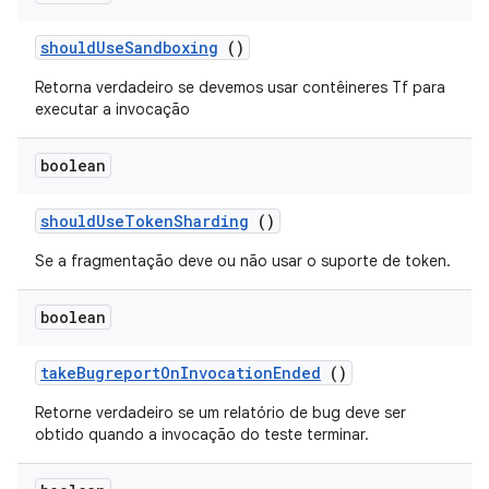
should
Use
Sandboxing
()
Retorna verdadeiro se devemos usar contêineres Tf para
executar a invocação
boolean
should
Use
Token
Sharding
()
Se a fragmentação deve ou não usar o suporte de token.
boolean
take
Bugreport
On
Invocation
Ended
()
Retorne verdadeiro se um relatório de bug deve ser
obtido quando a invocação do teste terminar.