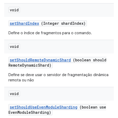
void
set
Shard
Index
(Integer shard
Index)
Define o índice de fragmentos para o comando.
void
set
Should
Remote
Dynamic
Shard
(boolean should
Remote
Dynamic
Shard)
Define se deve usar o servidor de fragmentação dinâmica
remota ou não
void
set
Should
Use
Even
Module
Sharding
(boolean use
Even
Module
Sharding)