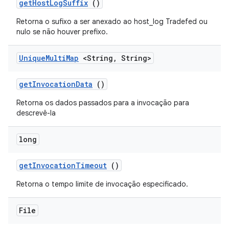
get
Host
Log
Suffix
()
Retorna o sufixo a ser anexado ao host_log Tradefed ou
nulo se não houver prefixo.
Unique
Multi
Map
<String
,
String>
get
Invocation
Data
()
Retorna os dados passados ​​para a invocação para
descrevê-la
long
get
Invocation
Timeout
()
Retorna o tempo limite de invocação especificado.
File