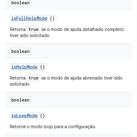
boolean
is
Full
Help
Mode
()
true
Retorna
se o modo de ajuda detalhado completo
tiver sido solicitado
boolean
is
Help
Mode
()
true
Retorna
se o modo de ajuda abreviado tiver sido
solicitado
boolean
is
Loop
Mode
()
Retorne o modo loop para a configuração.