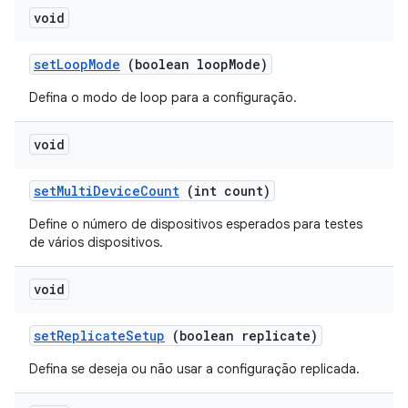
void
set
Loop
Mode
(boolean loop
Mode)
Defina o modo de loop para a configuração.
void
set
Multi
Device
Count
(int count)
Define o número de dispositivos esperados para testes
de vários dispositivos.
void
set
Replicate
Setup
(boolean replicate)
Defina se deseja ou não usar a configuração replicada.