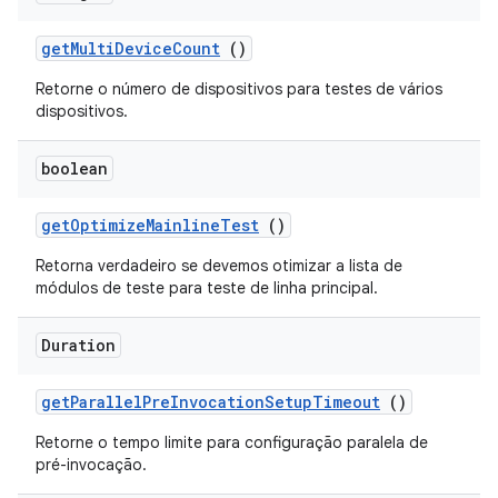
get
Multi
Device
Count
()
Retorne o número de dispositivos para testes de vários
dispositivos.
boolean
get
Optimize
Mainline
Test
()
Retorna verdadeiro se devemos otimizar a lista de
módulos de teste para teste de linha principal.
Duration
get
Parallel
Pre
Invocation
Setup
Timeout
()
Retorne o tempo limite para configuração paralela de
pré-invocação.