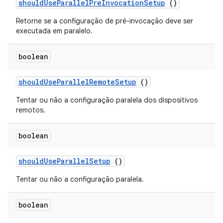
should
Use
Parallel
Pre
Invocation
Setup
()
Retorne se a configuração de pré-invocação deve ser
executada em paralelo.
boolean
should
Use
Parallel
Remote
Setup
()
Tentar ou não a configuração paralela dos dispositivos
remotos.
boolean
should
Use
Parallel
Setup
()
Tentar ou não a configuração paralela.
boolean