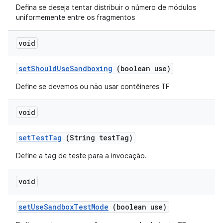
Defina se deseja tentar distribuir o número de módulos
uniformemente entre os fragmentos
void
set
Should
Use
Sandboxing
(boolean use)
Define se devemos ou não usar contêineres TF
void
set
Test
Tag
(String test
Tag)
Define a tag de teste para a invocação.
void
set
Use
Sandbox
Test
Mode
(boolean use)