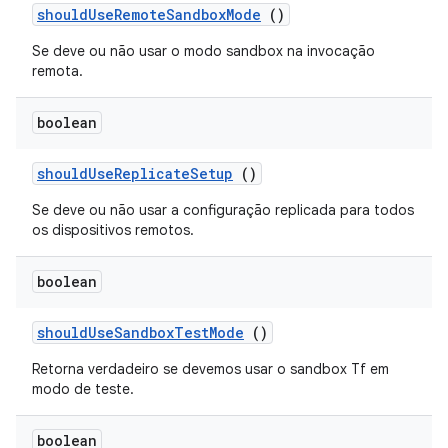
should
Use
Remote
Sandbox
Mode
()
Se deve ou não usar o modo sandbox na invocação
remota.
boolean
should
Use
Replicate
Setup
()
Se deve ou não usar a configuração replicada para todos
os dispositivos remotos.
boolean
should
Use
Sandbox
Test
Mode
()
Retorna verdadeiro se devemos usar o sandbox Tf em
modo de teste.
boolean