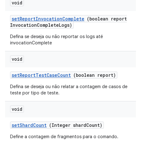
void
set
Report
Invocation
Complete
(boolean report
Invocation
Complete
Logs)
Defina se deseja ou não reportar os logs até
invocationComplete
void
set
Report
Test
Case
Count
(boolean report)
Defina se deseja ou não relatar a contagem de casos de
teste por tipo de teste.
void
set
Shard
Count
(Integer shard
Count)
Define a contagem de fragmentos para o comando.