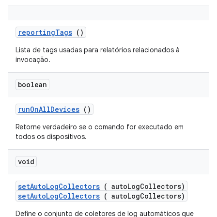
reporting
Tags
()
Lista de tags usadas para relatórios relacionados à
invocação.
boolean
run
On
All
Devices
()
Retorne verdadeiro se o comando for executado em
todos os dispositivos.
void
set
Auto
Log
Collectors
( auto
Log
Collectors)
setAutoLogCollectors
( autoLogCollectors)
Define o conjunto de coletores de log automáticos que