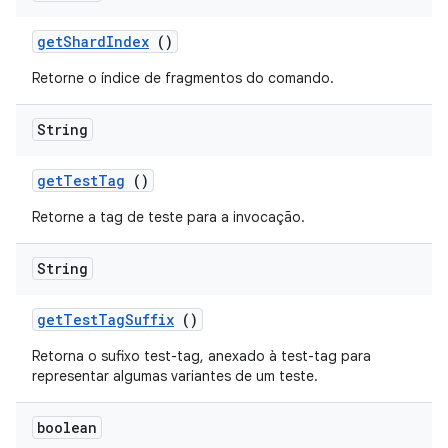
get
Shard
Index
()
Retorne o índice de fragmentos do comando.
String
get
Test
Tag
()
Retorne a tag de teste para a invocação.
String
get
Test
Tag
Suffix
()
Retorna o sufixo test-tag, anexado à test-tag para
representar algumas variantes de um teste.
boolean