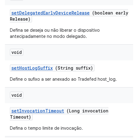
set
Delegated
Early
Device
Release
(boolean early
Release)
Defina se deseja ou não liberar o dispositivo
antecipadamente no modo delegado.
void
set
Host
Log
Suffix
(String suffix)
Define o sufixo a ser anexado ao Tradefed host_log.
void
set
Invocation
Timeout
(Long invocation
Timeout)
Defina o tempo limite de invocação.