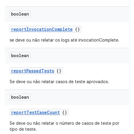
boolean
report
Invocation
Complete
()
se deve ou não relatar os logs até invocationComplete.
boolean
report
Passed
Tests
()
Se deve ou não relatar casos de teste aprovados.
boolean
report
Test
Case
Count
()
Se deve ou não relatar o número de casos de teste por
tipo de teste.