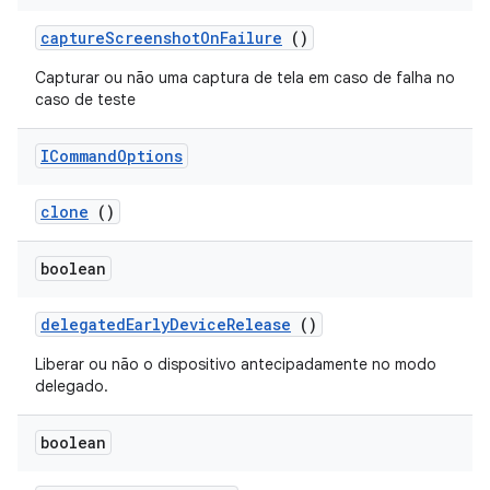
capture
Screenshot
On
Failure
()
Capturar ou não uma captura de tela em caso de falha no
caso de teste
ICommand
Options
clone
()
boolean
delegated
Early
Device
Release
()
Liberar ou não o dispositivo antecipadamente no modo
delegado.
boolean