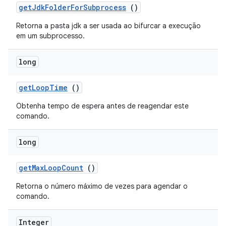
get
Jdk
Folder
For
Subprocess
()
Retorna a pasta jdk a ser usada ao bifurcar a execução
em um subprocesso.
long
get
Loop
Time
()
Obtenha tempo de espera antes de reagendar este
comando.
long
get
Max
Loop
Count
()
Retorna o número máximo de vezes para agendar o
comando.
Integer