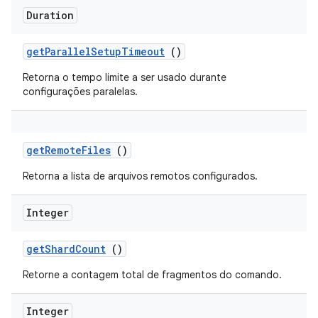
Duration
get
Parallel
Setup
Timeout
()
Retorna o tempo limite a ser usado durante
configurações paralelas.
get
Remote
Files
()
Retorna a lista de arquivos remotos configurados.
Integer
get
Shard
Count
()
Retorne a contagem total de fragmentos do comando.
Integer