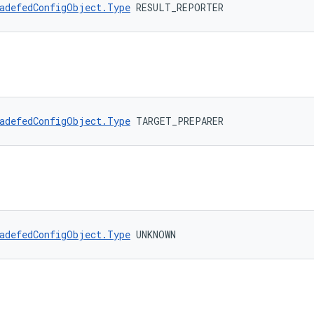
adefedConfigObject.Type
 RESULT_REPORTER
adefedConfigObject.Type
 TARGET_PREPARER
adefedConfigObject.Type
 UNKNOWN