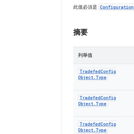
此值必須是
Configuration
摘要
列舉值
Tradefed
Config
Object
.
Type
Tradefed
Config
Object
.
Type
Tradefed
Config
Object
.
Type