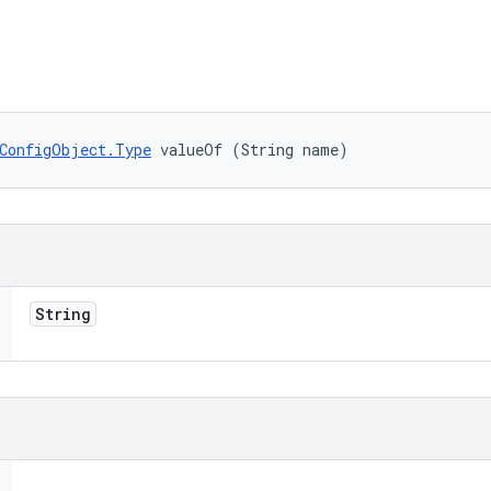
ConfigObject.Type
 valueOf (String name)
String