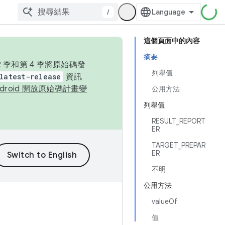
/
這個頁面中的內容
摘要
季和第 4 季將原始碼發
列舉值
latest-release
資訊
ndroid 開放原始碼計畫變
公用方法
列舉值
RESULT_REPORT
ER
TARGET_PREPAR
ER
不明
公用方法
valueOf
值