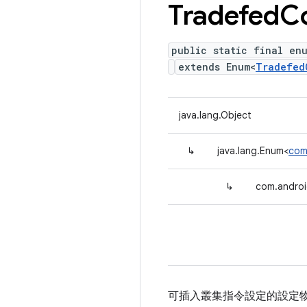
Tradefed
C
public static final en
extends Enum<
Tradefed
java.lang.Object
↳
java.lang.Enum<
com
↳
com.androi
可插入叢集指令設定的設定