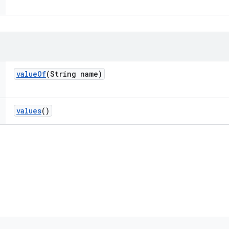
value
Of
(String name)
values
()