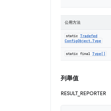
公用方法
static
Tradefed
Config
Object
.
Type
static final
Type[]
列舉值
RESULT
_
REPORTER