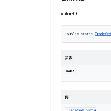
value
Of
public static 
Tradefed
參數
name
傳回
Tradefed
Config