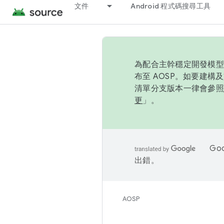
文件
Android 程式碼搜尋工具
為配合主幹穩定開發模型，
布至 AOSP。如要建構及
清單分支版本一律會參照推
更
」。
Go
出錯。
AOSP