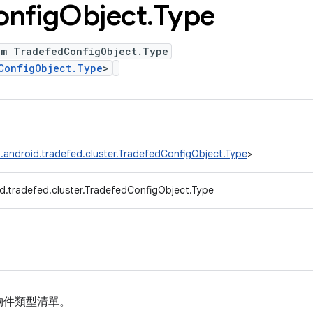
onfig
Object
.
Type
um TradefedConfigObject.Type
ConfigObject.Type
>
.android.tradefed.cluster.TradefedConfigObject.Type
>
d.tradefed.cluster.TradefedConfigObject.Type
物件類型清單。