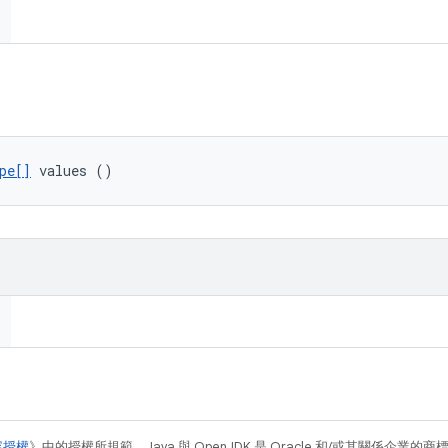
pe[]
 values ()
容授權
》中的授權所規範。Java 與 OpenJDK 是 Oracle 和/或其關係企業的